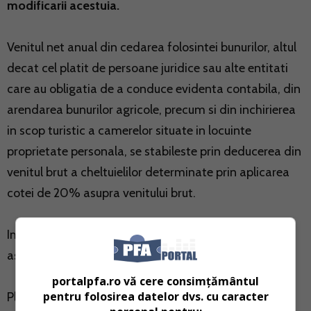
modificarii acestuia.
Venitul net anual din cedarea folosintei bunurilor, altul
decat cel platit de persoane juridice sau alte entitati
care au obligatia de a conduce evidenta contabila, din
arendarea bunurilor agricole, precum si din inchirierea
in scop turistic a camerelor situate in locuinte
proprietate personala, se stabileste prin deducerea din
venitul brut a cheltuielilor determinate prin aplicarea
cotei de 20% asupra venitului brut.
Impozitul se calculeaza prin
aplicarea cotei de 10%
,
asupra venitului net.
portalpfa.ro vă cere consimțământul
pentru folosirea datelor dvs. cu caracter
Platitorii veniturilor, persoane juridice sau alte entitati