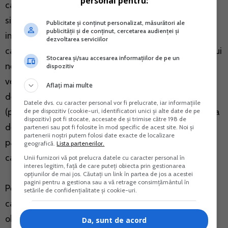
personal pentru:
care au obligatia de a conduce evidenta contabila au
si obligatta de a calcula, retine, declara si plati
Publicitate și conținut personalizat, măsurători ale
publicității și de conținut, cercetarea audienței și
impozitul corespunzator sumelor platite. Impozitul se
dezvoltarea serviciilor
calculeaza prin aplicarea cotei de 10% asupra venitului
Stocarea și/sau accesarea informațiilor de pe un
net si se retine la sursa, de catre acesti platitori de
dispozitiv
venituri, la momentul platii veniturilor. Impozitul se
Aflați mai multe
declara si se plateste de catre platitorul de venit
Datele dvs. cu caracter personal vor fi prelucrate, iar informațiile
(persoana juridica sau alta persoana care are obligatia
de pe dispozitiv (cookie-uri, identificatori unici și alte date de pe
dispozitiv) pot fi stocate, accesate de și trimise către 198 de
de a conduce evidenta contabila), la bugetul de stat
parteneri sau pot fi folosite în mod specific de acest site. Noi și
partenerii noștri putem folosi date exacte de localizare
pana pe data de 25 a lunii urmatoare, data pana la
geografică.
Lista partenerilor.
care se efectueaza si plata impozitului.
Unii furnizori vă pot prelucra datele cu caracter personal în
interes legitim, față de care puteți obiecta prin gestionarea
opțiunilor de mai jos. Căutați un link în partea de jos a acestei
pagini pentru a gestiona sau a vă retrage consimțământul în
Persoanele fizice, care obtin venituri din aceasta
setările de confidențialitate și cookie-uri.
categorie se incadreaza in categoria persoanelor
obligate la plata contributiei sociale de sanatate
Da, sunt de acord