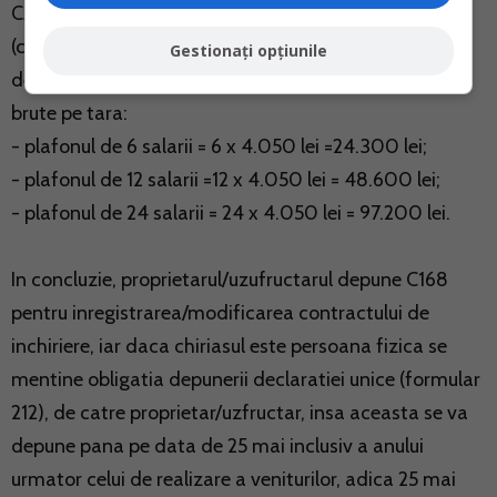
CASS, daca valoarea venitului net/normei de venit
(cumulat si cu alte venituri obtinute de contribuabil)
Gestionați opțiunile
depaseste plafonul anual de 6/12/24 salarii minime
brute pe tara:
- plafonul de 6 salarii = 6 x 4.050 lei =24.300 lei;
- plafonul de 12 salarii =12 x 4.050 lei = 48.600 lei;
- plafonul de 24 salarii = 24 x 4.050 lei = 97.200 lei.
In concluzie, proprietarul/uzufructarul depune C168
pentru inregistrarea/modificarea contractului de
inchiriere, iar daca chiriasul este persoana fizica se
mentine obligatia depunerii declaratiei unice (formular
212), de catre proprietar/uzfructar, insa aceasta se va
depune pana pe data de 25 mai inclusiv a anului
urmator celui de realizare a veniturilor, adica 25 mai