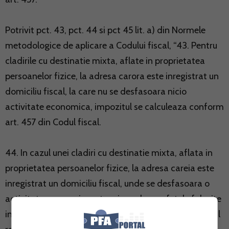
Potrivit pct. 43, pct. 44 si pct 45 lit. a) din Normele
metodologice de aplicare a Codului fiscal, “43. Pentru
cladirile cu destinatie mixta, aflate in proprietatea
persoanelor fizice, la adresa carora este inregistrat un
domiciliu fiscal, la care nu se desfasoara nicio
activitate economica, impozitul se calculeaza conform
art. 457 din Codul fiscal.
44. In cazul unei cladiri cu destinatie mixta, aflata in
proprietatea persoanelor fizice, la adresa careia este
inregistrat un domiciliu fiscal, unde se desfasoara o
activitate economica, atunci cand suprafetele folosite
in scop rezidential si cele folosite in scop nerezidential