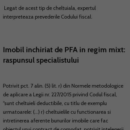
Legat de acest tip de cheltuiala, expertul
interpreteaza prevederile Codului fiscal.
Imobil inchiriat de PFA in regim mixt:
raspunsul specialistului
Potrivit pct. 7 alin. (5) lit. r) din Normele metodologice
de aplicare a Legii nr. 227/2015 privind Codul fiscal,
“sunt cheltuieli deductibile, cu titlu de exemplu
urmatoarele: (…) r) cheltuielile cu functionarea si
intretinerea aferente bunurilor imobile care fac
obiectul unui contract de comodat, potrivit intelegerii