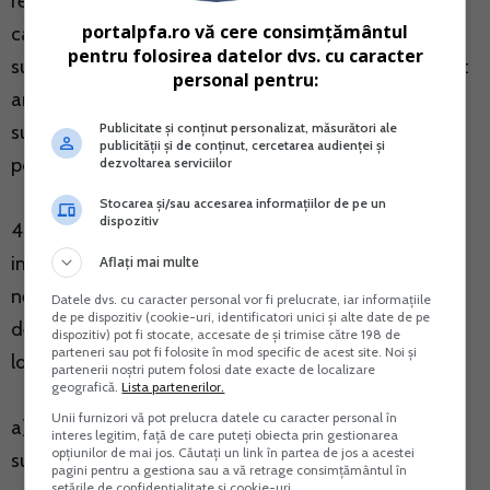
rezulta din documentatia cadastrala, impozitul se
portalpfa.ro vă cere consimțământul
calculeaza prin insumarea impozitului aferent
pentru folosirea datelor dvs. cu caracter
suprafetei folosite in scop rezidential, calculat potrivit
personal pentru:
art. 457 din Codul fiscal, cu impozitul aferent
Publicitate și conținut personalizat, măsurători ale
suprafetei folosite in scop nerezidential, calculat
publicității și de conținut, cercetarea audienței și
potrivit art. 458 din Codul fiscal.
dezvoltarea serviciilor
Stocarea și/sau accesarea informațiilor de pe un
dispozitiv
45. Delimitarea suprafetelor pentru stabilirea
impozitului, in functie de destinatia rezidentiala sau
Aflați mai multe
nerezidentiala, rezulta din documentul anexat la
Datele dvs. cu caracter personal vor fi prelucrate, iar informațiile
de pe dispozitiv (cookie-uri, identificatori unici și alte date de pe
declaratia depusa de contribuabil la organul fiscal
dispozitiv) pot fi stocate, accesate de și trimise către 198 de
parteneri sau pot fi folosite în mod specific de acest site. Noi și
local competent, care poate fi, dupa caz:
partenerii noștri putem folosi date exacte de localizare
geografică.
Lista partenerilor.
Unii furnizori vă pot prelucra datele cu caracter personal în
a) contractul de inchiriere, in care se precizeaza
interes legitim, față de care puteți obiecta prin gestionarea
opțiunilor de mai jos. Căutați un link în partea de jos a acestei
suprafata transmisa pentru desfasurarea activitatii
pagini pentru a gestiona sau a vă retrage consimțământul în
setările de confidențialitate și cookie-uri.