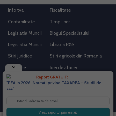
Info tva
Fiscalitate
Contabilitate
Timp liber
Legislatia Muncii
Blogul Specialistului
Legislatia Muncii
Libraria R&S
Stiri juridice
Stiri agricole din Romania
keyboard_arrow_down
AdSense
Idei de afaceri
Raport GRATUIT:
"PFA in 2026. Noutati privind TAXAREA + Studii de
RSS Flux RSS 2.0
caz"
Sitemap XML
Despre cookies
Parterneri PortalPFA
Termeni si conditii
Contact