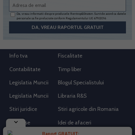
Da, vreau informatii despre produsele Rentrop&Straton. Sunt de acord ca datele
personale sa fie prelucrate conform
Regulamentului UE 679/2016
Info tva
Fiscalitate
Contabilitate
Timp liber
Legislatia Muncii
Blogul Specialistului
Legislatia Muncii
Libraria R&S
Stiri juridice
Stiri agricole din Romania
keyboard_arrow_down
AdSense
Idei de afaceri
Raport GRATUIT: