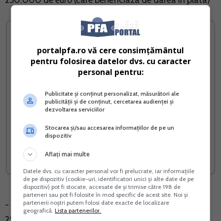
250.000 de euro (care beneficiaza de darea in plata)
portalpfa.ro vă cere consimțământul
pentru folosirea datelor dvs. cu caracter
personal pentru:
Publicitate și conținut personalizat, măsurători ale
publicității și de conținut, cercetarea audienței și
dezvoltarea serviciilor
Stocarea și/sau accesarea informațiilor de pe un
Cartea Verde a impozitului
Cresterea prepelitelor
dispozitiv
pe profit
japoneze
Aflați mai multe
Vreau acest produs →
Vreau acest produs →
Datele dvs. cu caracter personal vor fi prelucrate, iar informațiile
de pe dispozitiv (cookie-uri, identificatori unici și alte date de pe
dispozitiv) pot fi stocate, accesate de și trimise către 198 de
parteneri sau pot fi folosite în mod specific de acest site. Noi și
partenerii noștri putem folosi date exacte de localizare
- avans de 15% pentru creditele ipotecare peste
geografică.
Lista partenerilor.
250.000 de euro (care NU beneficiaza de darea in