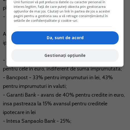
Unii furnizori vă pot prelucra datele cu caracter personal în
interes legitim, față de care puteți obiecta prin gestionarea
plata)
opțiunilor de mai jos. Căutați un link în partea de jos a acestei
- eliminarea creditelor ipotecare in valuta
pagini pentru a gestiona sau a vă retrage consimțământul în
setările de confidențialitate și cookie-uri.
Alte banci care au majorat avansul pentru creditele
Da, sunt de acord
ipotecare:
Gestionați opțiunile
- Alpha Bank - 30% pentru creditele in lei si 40%
pentru cele in euro, indiferent de suma imprumutata;
- Bancpost - 33% pentru imprumuturi in lei, 43%
pentru imprumuturi in valuti;
- Garanti Bank - avans de 40% pentru credite in euro,
insa pastreaza la 15% avansul pentru creditele
ipotecare in lei
- Intesa Sanpaolo Bank - 25%;