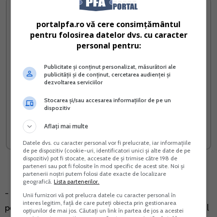
portalpfa.ro vă cere consimțământul
pentru folosirea datelor dvs. cu caracter
personal pentru:
Publicitate și conținut personalizat, măsurători ale
publicității și de conținut, cercetarea audienței și
dezvoltarea serviciilor
Stocarea și/sau accesarea informațiilor de pe un
Cresterea prepelitelor
PFA SRL sau salariat Ce
dispozitiv
japoneze
alegi si cu cati bani ramai
Aflați mai multe
Vreau acest produs →
Vreau acest produs →
Datele dvs. cu caracter personal vor fi prelucrate, iar informațiile
de pe dispozitiv (cookie-uri, identificatori unici și alte date de pe
dispozitiv) pot fi stocate, accesate de și trimise către 198 de
parteneri sau pot fi folosite în mod specific de acest site. Noi și
partenerii noștri putem folosi date exacte de localizare
geografică.
Lista partenerilor.
- contractele de munca aflate in starea "Suspendat"
Unii furnizori vă pot prelucra datele cu caracter personal în
interes legitim, față de care puteți obiecta prin gestionarea
pentru unul din temeiurile eliminate din nomenclatorul
opțiunilor de mai jos. Căutați un link în partea de jos a acestei