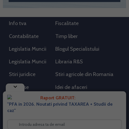
Info tva
Fiscalitate
Contabilitate
Timp liber
Legislatia Muncii
Blogul Specialistului
Legislatia Muncii
Libraria R&S
Stiri juridice
Stiri agricole din Romania
keyboard_arrow_down
AdSense
Idei de afaceri
Raport GRATUIT:
"PFA in 2026. Noutati privind TAXAREA + Studii de
RSS Flux RSS 2.0
caz"
Sitemap XML
Despre cookies
Parterneri PortalPFA