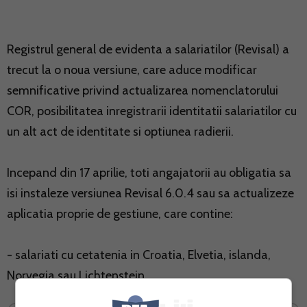
Registrul general de evidenta a salariatilor (Revisal) a
trecut la o noua versiune, care aduce modificar
semnificative privind actualizarea nomenclatorului
COR, posibilitatea inregistrarii identitatii salariatilor cu
un alt act de identitate si optiunea radierii.
Incepand din 17 aprilie, toti angajatorii au obligatia sa
isi instaleze versiunea Revisal 6.0.4 sau sa actualizeze
aplicatia proprie de gestiune, care contine:
- salariati cu cetatenia in Croatia, Elvetia, islanda,
Norvegia sau Lichtenstein