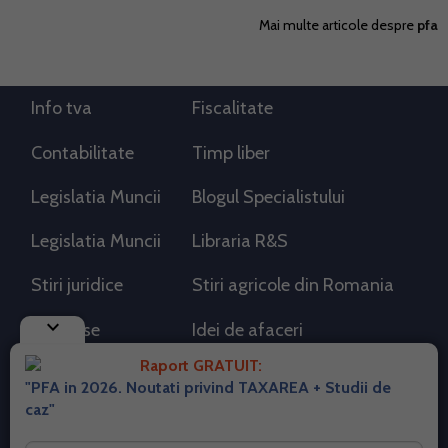
Mai multe articole despre
pfa
Info tva
Fiscalitate
Contabilitate
Timp liber
Legislatia Muncii
Blogul Specialistului
Legislatia Muncii
Libraria R&S
Stiri juridice
Stiri agricole din Romania
keyboard_arrow_down
AdSense
Idei de afaceri
Raport GRATUIT:
"PFA in 2026. Noutati privind TAXAREA + Studii de
RSS Flux RSS 2.0
caz"
Sitemap XML