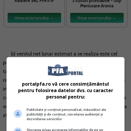
Radiere SRL PFA II IF
3 culturi profitabile - Goji
Merisoare Aronia
Vreau acest produs →
Vreau acest produs →
b) venitul net lunar estimat a se realiza este cel
putin egal cu nivelul salariului de baza minim brut pe
tara in vigoare in luna in care isi incep activitatea sau
nivelul salariului de baza minim brut pe tara in vigoare
portalpfa.ro vă cere consimțământul
in luna ianuarie a anului pentru care se stabileste
pentru folosirea datelor dvs. cu caracter
personal pentru:
contributia, in cazul celor care trec de la determinarea
venitului net anual pe baza normelor anuale de venit la
Publicitate și conținut personalizat, măsurători ale
publicității și de conținut, cercetarea audienței și
stabilirea venitului net anual;
dezvoltarea serviciilor
Stocarea și/sau accesarea informațiilor de pe un