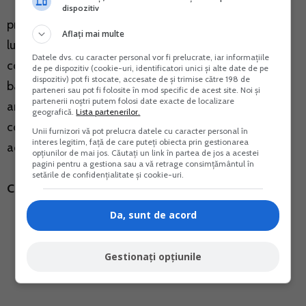
c) valoarea lunara a normelor de venit, obtinuta
dispozitiv
prin raportarea normelor anuale de venit la numarul
Aflați mai multe
lunilor de activitate din cursul anului dupa aplicarea
Datele dvs. cu caracter personal vor fi prelucrate, iar informațiile
corectiilor, este cel putin egala cu nivelul salariului de
de pe dispozitiv (cookie-uri, identificatori unici și alte date de pe
dispozitiv) pot fi stocate, accesate de și trimise către 198 de
baza minim brut pe tara in vigoare in luna ianuarie a
parteneri sau pot fi folosite în mod specific de acest site. Noi și
partenerii noștri putem folosi date exacte de localizare
anului pentru care se stabilesste contributia, in cazul
geografică.
Lista partenerilor.
contribuabililor care in anul fiscal in curs desfasoara
Unii furnizori vă pot prelucra datele cu caracter personal în
interes legitim, față de care puteți obiecta prin gestionarea
activitati impuse pe baza de norme de venit;
opțiunilor de mai jos. Căutați un link în partea de jos a acestei
pagini pentru a gestiona sau a vă retrage consimțământul în
setările de confidențialitate și cookie-uri.
Continuarea aici.
Da, sunt de acord
Gestionați opțiunile