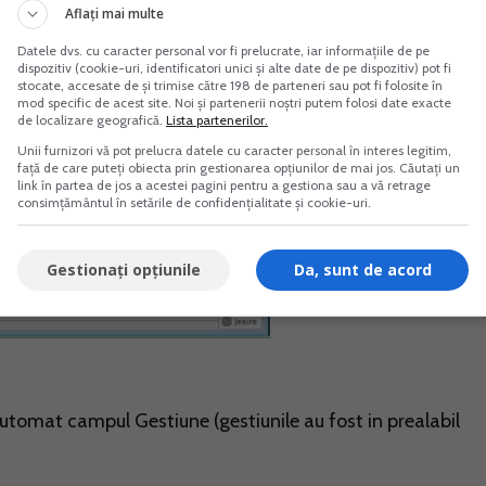
Aflați mai multe
nsumabile, la tip vom alege Alte mat. Consumabile:
Datele dvs. cu caracter personal vor fi prelucrate, iar informațiile de pe
dispozitiv (cookie-uri, identificatori unici și alte date de pe dispozitiv) pot fi
stocate, accesate de și trimise către 198 de parteneri sau pot fi folosite în
mod specific de acest site. Noi și partenerii noștri putem folosi date exacte
de localizare geografică.
Lista partenerilor.
Unii furnizori vă pot prelucra datele cu caracter personal în interes legitim,
față de care puteți obiecta prin gestionarea opțiunilor de mai jos. Căutați un
link în partea de jos a acestei pagini pentru a gestiona sau a vă retrage
consimțământul în setările de confidențialitate și cookie-uri.
Gestionați opțiunile
Da, sunt de acord
automat campul Gestiune (gestiunile au fost in prealabil