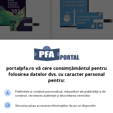
I IF Taxe Impozite Deduceri
Contabilitatea in partida simpla
Contributii 2026
Vreau acest produs →
Vreau acest produs →
portalpfa.ro vă cere consimțământul pentru
folosirea datelor dvs. cu caracter personal
dau in consum in momentul achizitiei. Pentru operarea
pentru:
atii-Intrari.
Publicitate și conținut personalizat, măsurători ale publicității și de
 la Tip oper. alegem 001 Cheltuieli deductibile integral.
conținut, cercetarea audienței și dezvoltarea serviciilor
Stocarea și/sau accesarea informațiilor de pe un dispozitiv
tul facturii.