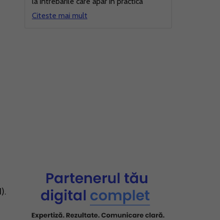
la intrebarile care apar in practica
Citeste mai mult
).