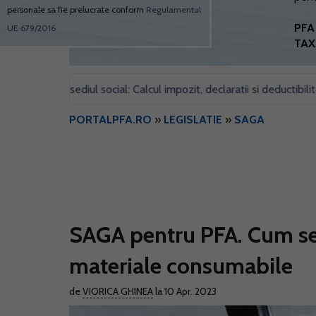
personale sa fie prelucrate conform
Regulamentul
PFA 
UE 679/2016
TAX
entru sediul social: Calcul impozit, declaratii si deductibilitate
•
PORTALPFA.RO
»
LEGISLATIE
»
SAGA
SAGA pentru PFA. Cum se 
materiale consumabile
de
VIORICA GHINEA
la 10 Apr. 2023