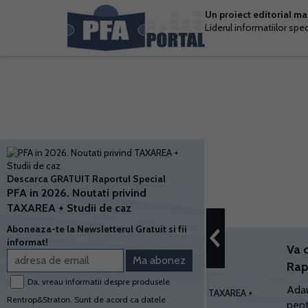
Un proiect editorial m
Liderul informatiilor spe
Descarca GRATUIT Raportul Special
PFA in 2026. Noutati privind
TAXAREA + Studii de caz
Aboneaza-te la Newsletterul Gratuit si fii
informat!
Va 
Rap
Da, vreau informatii despre produsele
Adau
Rentrop&Straton. Sunt de acord ca datele
pent