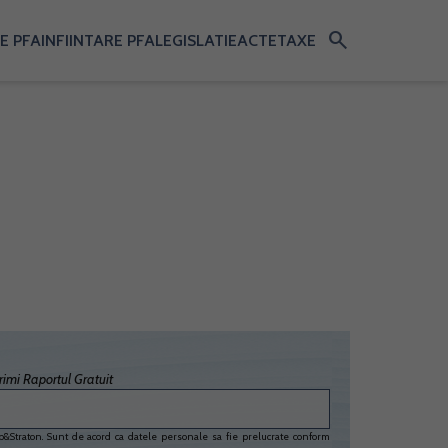
search
E PFA
INFIINTARE PFA
LEGISLATIE
ACTE
TAXE
imi Raportul Gratuit
&Straton. Sunt de acord ca datele personale sa fie prelucrate conform