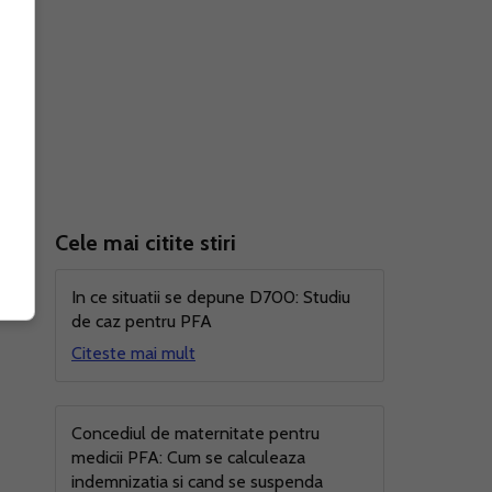
Cele mai citite stiri
In ce situatii se depune D700: Studiu
de caz pentru PFA
Citeste mai mult
Concediul de maternitate pentru
medicii PFA: Cum se calculeaza
indemnizatia si cand se suspenda