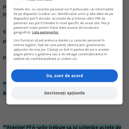
pentru operatiunile de inregistrare si autorizare a unui
Datele dvs. cu caracter personal vor fi prelucrate, iar informațiile
de pe dispozitiv (cookie-uri, identificatori unici și alte date de pe
PFA sau a unei iI;
dispozitiv) pot fi stocate, accesate de și trimise către 198 de
parteneri sau pot fi folosite în mod specific de acest site. Noi și
partenerii noștri putem folosi date exacte de localizare
9. Legea intra in vigoare in termen de 90 de zile de la
geografică.
Lista partenerilor.
publicarea in Monitorul Oficial.
Unii furnizori vă pot prelucra datele cu caracter personal în
interes legitim, față de care puteți obiecta prin gestionarea
opțiunilor de mai jos. Căutați un link în partea de jos a acestei
pagini pentru a gestiona sau a vă retrage consimțământul în
Pe aceeasi tema, puteti citi si:
setările de confidențialitate și cookie-uri.
Da, sunt de acord
**Noile reglementari privind desfasurarea
activitatilor economice de catre PFA-uri**
Gestionați opțiunile
**Atentie! PFA-urile trebuie sa isi schimbe actele de