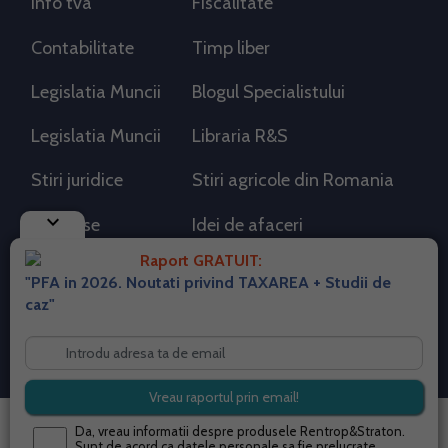
Info tva
Fiscalitate
Contabilitate
Timp liber
Legislatia Muncii
Blogul Specialistului
Legislatia Muncii
Libraria R&S
Stiri juridice
Stiri agricole din Romania
keyboard_arrow_down
AdSense
Idei de afaceri
Raport GRATUIT:
"PFA in 2026. Noutati privind TAXAREA + Studii de
RSS Flux RSS 2.0
caz"
Sitemap XML
Despre cookies
Parterneri PortalPFA
Termeni si conditii
Contact
© 2026 portalpfa.ro. Toate drepturile rezervate.
Da, vreau informatii despre produsele Rentrop&Straton.
Sunt de acord ca datele personale sa fie prelucrate