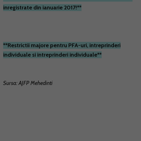
inregistrate din ianuarie 2017!**
**Restrictii majore pentru PFA-uri, intreprinderi
individuale si intreprinderi individuale**
Sursa: AJFP Mehedinti