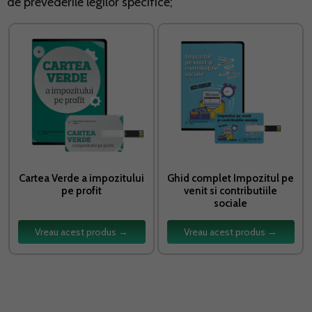
de prevederile legilor specifice;
Cartea Verde a impozitului
Ghid complet Impozitul pe
pe profit
venit si contributiile
sociale
Vreau acest produs →
Vreau acest produs →