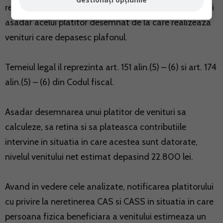
retinerea, virarea si declararea contributiilor vor reveni
asadar acelui platitor desemnat de la care realizeaza
venituri care depasesc plafonul.
Temeiul legal il reprezinta art. 151 alin.(5) – (6) si art. 174
alin.(5) – (6) din Codul fiscal.
Asadar desemnarea unui platitor de venituri sa
calculeze, sa retina si sa plateasca contributiile
intervine in situatia in care acestea sunt datorate,
nivelul venitului net estimat depasind 22.800 lei.
Avand in vedere cele analizate, notificarea platitorului
cu privire la neretinerea CAS si CASS in situatia in care
persoana fizica beneficiara a venitului estimeaza un