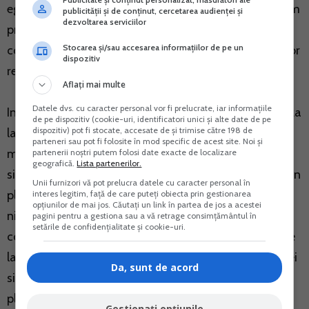
egal cu 22.800 lei, vor fi retinute CAS si CASS conform
publicității și de conținut, cercetarea audienței și
dezvoltarea serviciilor
prevederilor din contract, fiind necesare prevederi in
Stocarea și/sau accesarea informațiilor de pe un
contract cu privire la desemnare si nivelul contributiilor
dispozitiv
retinute.
Aflați mai multe
Datele dvs. cu caracter personal vor fi prelucrate, iar informațiile
In aceeasi situatie este si persoana fizica ce cumuleaza
de pe dispozitiv (cookie-uri, identificatori unici și alte date de pe
dispozitiv) pot fi stocate, accesate de și trimise către 198 de
la nivel de an venituri din drepturi de autor de la mai
parteneri sau pot fi folosite în mod specific de acest site. Noi și
multi platitori de venituri peste plafonul de 22.800 lei
partenerii noștri putem folosi date exacte de localizare
geografică.
Lista partenerilor.
si veniturile nete estimate a se realiza de la cel putin un
Unii furnizori vă pot prelucra datele cu caracter personal în
platitor de venit sunt egale sau mai mari decat acest
interes legitim, față de care puteți obiecta prin gestionarea
opțiunilor de mai jos. Căutați un link în partea de jos a acestei
nivel. Persoana fizica urmeaza sa desemneze prin
pagini pentru a gestiona sau a vă retrage consimțământul în
setările de confidențialitate și cookie-uri.
contractul incheiat intre parti acel platitor de venit de
la care venitul realizat este cel putin egal cu 22.800 lei
Da, sunt de acord
si care are obligatia sa calculeze, sa retina si sa
plateasca contributiile in anul in curs. Calculul,
Gestionați opțiunile