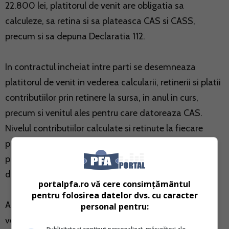
22.800 lei, platitorul de venit are obligatia sa
calculeze, sa retina si sa plateasca CAS si CASS,
precum si sa depuna
Declaratia 112
.
In contractul incheiat intre parti se desemneaza
platitorul de venit in vederea calcularii, retinerii si platii
contributiilor prin retinere la sursa, in anul in curs,
precum si venitul ales pentru care datoreaza CAS.
Nivelul contributiilor calculate si retinute la fiecare
plata de catre platitorul de venit este cel stabilit de
parti, pana la concurenta contributiilor anuale
datorate.
portalpfa.ro vă cere consimțământul
pentru folosirea datelor dvs. cu caracter
Asadar in cazul unui singur platitor de venit, iar nivelul
personal pentru:
venitului net estimat pentru anul curent este cel putin
Publicitate și conținut personalizat, măsurători ale