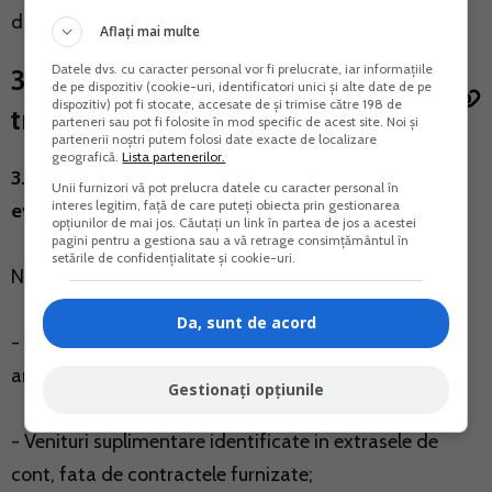
dividende.
Aflați mai multe
Datele dvs. cu caracter personal vor fi prelucrate, iar informațiile
3. Persoane fizice: comert auto si
de pe dispozitiv (cookie-uri, identificatori unici și alte date de pe
dispozitiv) pot fi stocate, accesate de și trimise către 198 de
tranzactii imobiliare
parteneri sau pot fi folosite în mod specific de acest site. Noi și
partenerii noștri putem folosi date exacte de localizare
geografică.
Lista partenerilor.
3.1. Comert cu autoturisme second-hand – lipsa
Unii furnizori vă pot prelucra datele cu caracter personal în
interes legitim, față de care puteți obiecta prin gestionarea
evidentei in partida simpla
opțiunilor de mai jos. Căutați un link în partea de jos a acestei
pagini pentru a gestiona sau a vă retrage consimțământul în
setările de confidențialitate și cookie-uri.
Nereguli constatate:
Da, sunt de acord
- Lipsa evidentei contabile in partida simpla pentru
anii 2020–2022;
Gestionați opțiunile
- Venituri suplimentare identificate in extrasele de
cont, fata de contractele furnizate;