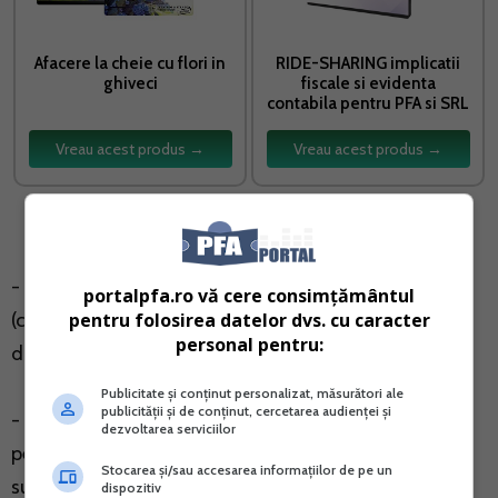
Afacere la cheie cu flori in
RIDE-SHARING implicatii
ghiveci
fiscale si evidenta
contabila pentru PFA si SRL
Vreau acest produs →
Vreau acest produs →
- Achizitii de bunuri si servicii in favoarea asociatilor
portalpfa.ro vă cere consimțământul
(calatorii, tratament, cazare etc.), reincadrate ca
pentru folosirea datelor dvs. cu caracter
personal pentru:
dividende mascate;
Publicitate și conținut personalizat, măsurători ale
publicității și de conținut, cercetarea audienței și
- Pentru perioade anterioare, anumite sume achitate
dezvoltarea serviciilor
pentru asociati au fost recalificate ca venituri din alte
Stocarea și/sau accesarea informațiilor de pe un
surse, intrucat profitul fusese distribuit integral la
dispozitiv