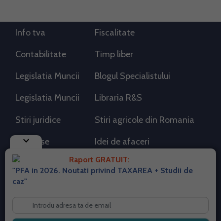
Info tva
Fiscalitate
Contabilitate
Timp liber
Legislatia Muncii
Blogul Specialistului
Legislatia Muncii
Libraria R&S
Stiri juridice
Stiri agricole din Romania
keyboard_arrow_down
AdSense
Idei de afaceri
Raport GRATUIT:
"PFA in 2026. Noutati privind TAXAREA + Studii de
RSS Flux RSS 2.0
caz"
Sitemap XML
Despre cookies
Parterneri PortalPFA
Termeni si conditii
Contact