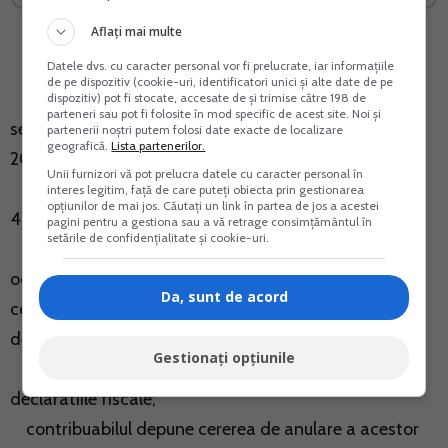
Aflați mai multe
Datele dvs. cu caracter personal vor fi prelucrate, iar informațiile
de pe dispozitiv (cookie-uri, identificatori unici și alte date de pe
toate debitele principale restante la data de 30
dispozitiv) pot fi stocate, accesate de și trimise către 198 de
parteneri sau pot fi folosite în mod specific de acest site. Noi și
septembrie 2015 se sting pana la data de 31 martie
partenerii noștri putem folosi date exacte de localizare
geografică.
Lista partenerilor.
2016;
Unii furnizori vă pot prelucra datele cu caracter personal în
diferenta de dobanda de intarziere in cota de
interes legitim, față de care puteți obiecta prin gestionarea
opțiunilor de mai jos. Căutați un link în partea de jos a acestei
45,8% se stinge pana la data de 30 iunie 2016;
pagini pentru a gestiona sau a vă retrage consimțământul în
setările de confidențialitate și cookie-uri.
toate impozitele si taxele cu scadenta in perioada 1
octombrie 2015 – 31 martie 2016 sunt achitate
Da, sunt de acord
conform legii, analiza facandu-se inclusiv la data
depunerii cererii;
Gestionați opțiunile
contribuabilul are depuse la organul fiscal toate
declaratiile fiscale;
contribuabilul depune cererea de anulare a acestor