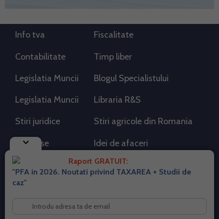
Info tva
Fiscalitate
Contabilitate
Timp liber
Legislatia Muncii
Blogul Specialistului
Legislatia Muncii
Libraria R&S
Stiri juridice
Stiri agricole din Romania
keyboard_arrow_down
AdSense
Idei de afaceri
Raport GRATUIT:
"PFA in 2026. Noutati privind TAXAREA + Studii de
RSS Flux RSS 2.0
caz"
Sitemap XML
Despre cookies
Parterneri PortalPFA
Termeni si conditii
Contact