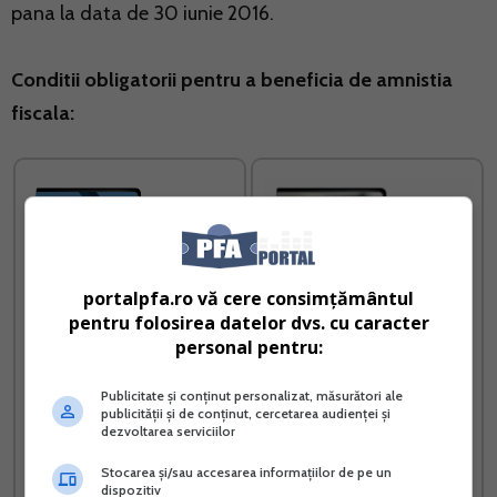
pana la data de 30 iunie 2016.
Conditii obligatorii pentru a beneficia de amnistia
fiscala:
portalpfa.ro vă cere consimțământul
pentru folosirea datelor dvs. cu caracter
personal pentru:
Publicitate și conținut personalizat, măsurători ale
Contabilitatea in partida
Registrul de Evidenta
publicității și de conținut, cercetarea audienței și
simpla
Fiscala PFA
dezvoltarea serviciilor
Vreau acest produs →
Vreau acest produs →
Stocarea și/sau accesarea informațiilor de pe un
dispozitiv