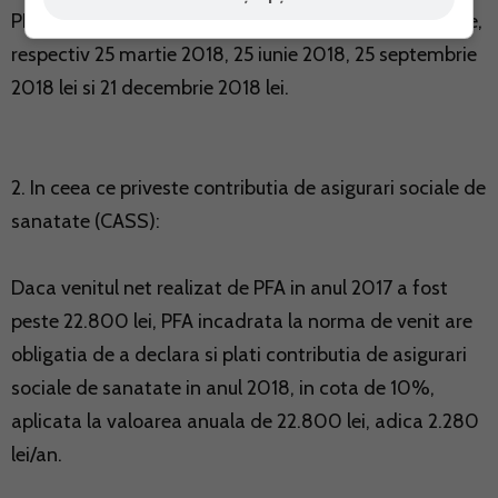
PFA va plati suma de 5.700 lei, in 4 transe trimestriale,
respectiv 25 martie 2018, 25 iunie 2018, 25 septembrie
2018 lei si 21 decembrie 2018 lei.
2. In ceea ce priveste contributia de asigurari sociale de
sanatate (CASS):
Daca venitul net realizat de PFA in anul 2017 a fost
peste 22.800 lei, PFA incadrata la norma de venit are
obligatia de a declara si plati contributia de asigurari
sociale de sanatate in anul 2018, in cota de 10%,
aplicata la valoarea anuala de 22.800 lei, adica 2.280
lei/an.