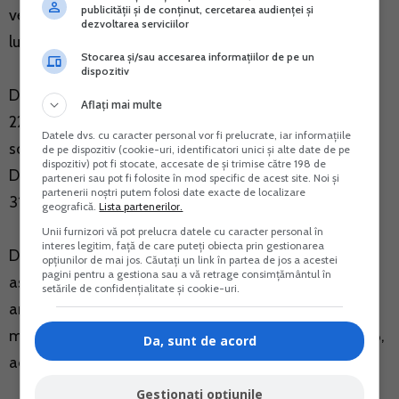
publicității și de conținut, cercetarea audienței și
venit ar trebui sa fie minimum 22.800 lei (1.900 x 12
dezvoltarea serviciilor
luni).
Stocarea și/sau accesarea informațiilor de pe un
dispozitiv
Daca norma anuala de venit in anul 2018, este sub
Aflați mai multe
22.800 lei, PFA nu datoreaza contributia de asigurari
Datele dvs. cu caracter personal vor fi prelucrate, iar informațiile
sociale pentru anul in curs si nu are obligatia depunerii
de pe dispozitiv (cookie-uri, identificatori unici și alte date de pe
dispozitiv) pot fi stocate, accesate de și trimise către 198 de
Declaratiei 600 pentru anul 2018, pana la data de
parteneri sau pot fi folosite în mod specific de acest site. Noi și
partenerii noștri putem folosi date exacte de localizare
31.01.2018.
geografică.
Lista partenerilor.
Unii furnizori vă pot prelucra datele cu caracter personal în
interes legitim, față de care puteți obiecta prin gestionarea
Desigur, se poate opta pentru plata contributiei de
opțiunilor de mai jos. Căutați un link în partea de jos a acestei
pagini pentru a gestiona sau a vă retrage consimțământul în
asigurari sociale si a depunerii Declaratiei 600 pentru
setările de confidențialitate și cookie-uri.
anul 2018. Suma asigurata este cel putin la salariul
mimim pe tara, adica 1.900 de lei/luna x cota de 25%,
Da, sunt de acord
adica: 22.800 x 25% = 5.700 lei /an.
Gestionați opțiunile