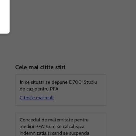
Cele mai citite stiri
In ce situatii se depune D700: Studiu
de caz pentru PFA
Citeste mai mult
Concediul de maternitate pentru
medicii PFA: Cum se calculeaza
indemnizatia si cand se suspenda