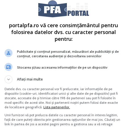
portalpfa.ro vă cere consimțământul pentru
folosirea datelor dvs. cu caracter personal
pentru:
Publicitate și conținut personalizat, măsurători ale publicității și de
conținut, cercetarea audienței și dezvoltarea serviciilor
Stocarea și/sau accesarea informațiilor de pe un dispozitiv
Aflați mai multe
Datele dvs. cu caracter personal vor fi prelucrate, iar informațiile de pe
dispozitiv (cookie-uri, identificatori unici și alte date de pe dispozitiv) pot fi
stocate, accesate de și trimise către 198 de parteneri sau pot fi folosite în
mod specific de acest site. Noi și partenerii noștri putem folosi date exacte
de localizare geografică.
Lista partenerilor.
Unii furnizori vă pot prelucra datele cu caracter personal în interes legitim,
față de care puteți obiecta prin gestionarea opțiunilor de mai jos. Căutați un
link în partea de jos a acestei pagini pentru a gestiona sau a vă retrage