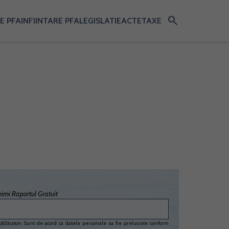
search
E PFA
INFIINTARE PFA
LEGISLATIE
ACTE
TAXE
imi Raportul Gratuit
&Straton. Sunt de acord ca datele personale sa fie prelucrate conform