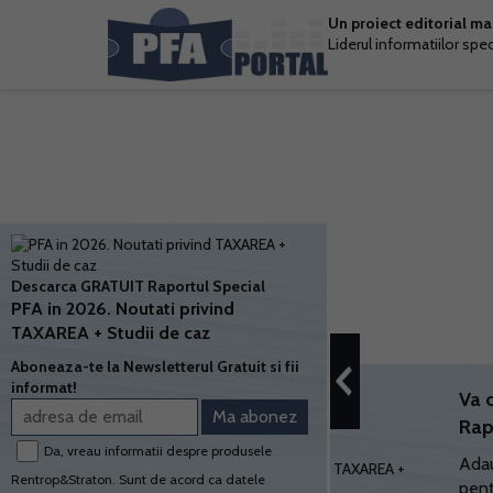
Un proiect editorial m
Liderul informatiilor spe
Descarca GRATUIT Raportul Special
PFA in 2026. Noutati privind
TAXAREA + Studii de caz
Aboneaza-te la Newsletterul Gratuit si fii
informat!
Va 
Rap
Da, vreau informatii despre produsele
Adau
Rentrop&Straton. Sunt de acord ca datele
pent