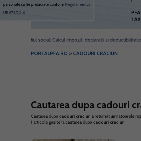
personale sa fie prelucrate conform
Regulamentul
PFA 
UE 679/2016
TAX
ntru sediul social: Calcul impozit, declaratii si deductibilitate
•
PORTALPFA.RO
»
CADOURI CRACIUN
Cautarea dupa cadouri cr
Cautarea dupa
cadouri craciun
a returnat urmatoarele rez
1
articole gasite la cautarea dupa
cadouri craciun