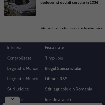
deduceri si decizii corecte in 2026
Mai multe articole despre
declaratia unica
Info tva
Fiscalitate
Contabilitate
Timp liber
Legislatia Muncii
Blogul Specialistului
Legislatia Muncii
Libraria R&S
Stiri juridice
Stiri agricole din Romania
keyboard_arrow_down
AdSense
Idei de afaceri