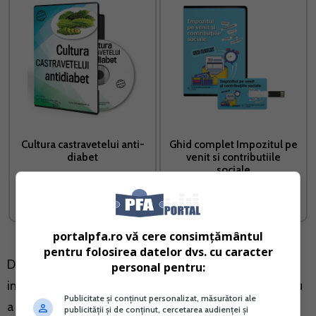
Cultura castravetelui anti-
Ghid complet Impozitul pe
diabet
venit si contributiile
sociale
Vreau acest produs →
Vreau acest produs →
portalpfa.ro vă cere consimțământul
pentru folosirea datelor dvs. cu caracter
De asemenea, persoanele care primesc decizii de
personal pentru:
impunere pentru definitivarea impozitului pe venit sau
Publicitate și conținut personalizat, măsurători ale
a CAS aferente anilor fiscali precedenti, au ca termen
publicității și de conținut, cercetarea audienței și