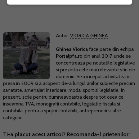
Autor:
VIORICA GHINEA
Ghinea Viorica
face parte din echipa
Portalpfa.ro
din anul 2017, unde se
concentreaza pe noutatile legislative
si prezinta cele mai relevante stiri din
domeniu. Si-a inceput activitatea in
presa in 2009 si a acoperit de-a lungul anilor subiecte precum
sanatate, amenajari interioare, moda, sport si legislatie. In
prezent, scrie pentru dumneavoastra despre tot ceea ce
inseamna TVA, monografii contabile, legislatie fiscala si
contabila, pentru a sprijini contabilii, antreprenorii si alte
categorii.
Ti-a placut acest articol? Recomanda-l prietenilor: