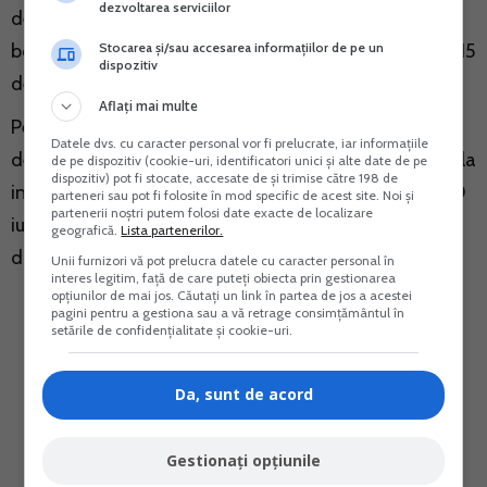
dezvoltarea serviciilor
de plata data de 30 iunie 2019 si vor beneficia de o
Stocarea și/sau accesarea informațiilor de pe un
bonificatie de 10% daca isi achita obligatiile pana la 15
dispozitiv
decembrie 2018.
Aflați mai multe
Persoanele care vor primi decizii de impunere pentru
Datele dvs. cu caracter personal vor fi prelucrate, iar informațiile
definitivarea CASS aferenta anilor fiscali precedenti, la
de pe dispozitiv (cookie-uri, identificatori unici și alte date de pe
dispozitiv) pot fi stocate, accesate de și trimise către 198 de
inceputul anului 2019, au acelasi termen de plata – 30
parteneri sau pot fi folosite în mod specific de acest site. Noi și
partenerii noștri putem folosi date exacte de localizare
iunie 2019 – si vor beneficia de bonificatia de 10%
geografică.
Lista partenerilor.
daca isi achita obligatiile pana la 31 martie 2019.
Unii furnizori vă pot prelucra datele cu caracter personal în
interes legitim, față de care puteți obiecta prin gestionarea
opțiunilor de mai jos. Căutați un link în partea de jos a acestei
pagini pentru a gestiona sau a vă retrage consimțământul în
setările de confidențialitate și cookie-uri.
Da, sunt de acord
Gestionați opțiunile