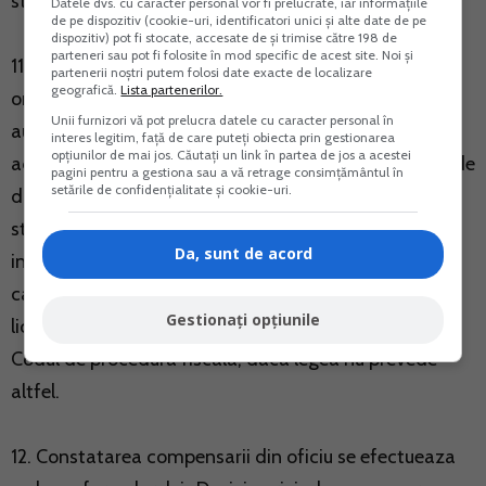
stat, altele decat cele care se platesc in acest cont.
Datele dvs. cu caracter personal vor fi prelucrate, iar informațiile
de pe dispozitiv (cookie-uri, identificatori unici și alte date de pe
dispozitiv) pot fi stocate, accesate de și trimise către 198 de
parteneri sau pot fi folosite în mod specific de acest site. Noi și
11. Constatarea din oficiu a compensarii de catre
partenerii noștri putem folosi date exacte de localizare
geografică.
Lista partenerilor.
organul fiscal competent poate fi efectuata si in mod
Unii furnizori vă pot prelucra datele cu caracter personal în
automat, prin intermediul aplicatiei informatice de
interes legitim, față de care puteți obiecta prin gestionarea
opțiunilor de mai jos. Căutați un link în partea de jos a acestei
administrare a creantelor fiscale, ulterior operatiunii de
pagini pentru a gestiona sau a vă retrage consimțământul în
setările de confidențialitate și cookie-uri.
distribuire a sumelor platite in conturile unice. Data
stingerii obligatiilor fiscale prin aceasta modalitate,
Da, sunt de acord
inclusiv cea efectuata in mod automat, este data la
care creantele exista deodata, fiind deopotriva certe,
Gestionați opțiunile
lichide si exigibile, potrivit prevederilor art. 167 din
Codul de procedura fiscala, daca legea nu prevede
altfel.
12. Constatarea compensarii din oficiu se efectueaza