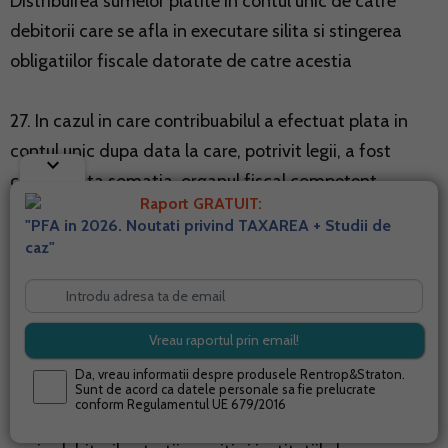
Distribuirea sumelor platite in contul unic de catre
debitorii care se afla in executare silita si stingerea
obligatiilor fiscale datorate de catre acestia
27. In cazul in care contribuabilul a efectuat plata in
contul unic dupa data la care, potrivit legii, a fost
keyboard_arrow_down
comunicata somatia, organul fiscal competent
Raport GRATUIT:
procedeaza la distribuirea sumelor platite si stingerea
"PFA in 2026. Noutati privind TAXAREA + Studii de
creantelor fiscale potrivit prevederilor cap. I.
caz"
28. Dispozitiile pct. 27 se aplica in mod corespunzator
si in cazul operarii compensarii potrivit art. 167 din
Codul de procedura fiscala.
Da, vreau informatii despre produsele Rentrop&Straton.
Sunt de acord ca datele personale sa fie prelucrate
conform
Regulamentul UE 679/2016
29. In cazul infiintarii popririi asupra sumelor ce se