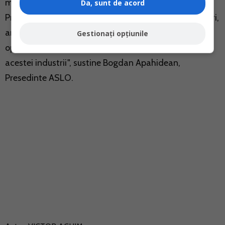
membri asociati.
Da, sunt de acord
Prin stabilitate si consecventa in relatia dintre membri,
am reusit sa intarim identitatea bransei de leasing
Gestionați opțiunile
operational contribuind la dezvoltarea continua a
acestei industrii", sustine Bogdan Apahidean,
Presedinte ASLO.