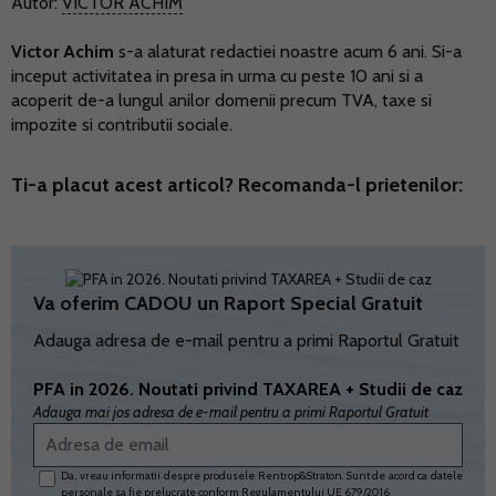
Autor:
VICTOR ACHIM
Victor Achim
s-a alaturat redactiei noastre acum 6 ani. Si-a
inceput activitatea in presa in urma cu peste 10 ani si a
acoperit de-a lungul anilor domenii precum TVA, taxe si
impozite si contributii sociale.
Ti-a placut acest articol? Recomanda-l prietenilor:
Va oferim CADOU un Raport Special Gratuit
Adauga adresa de e-mail pentru a primi Raportul Gratuit
PFA in 2026. Noutati privind TAXAREA + Studii de caz
Adauga mai jos adresa de e-mail pentru a primi Raportul Gratuit
Da, vreau informatii despre produsele Rentrop&Straton. Sunt de acord ca datele
personale sa fie prelucrate conform
Regulamentului UE 679/2016