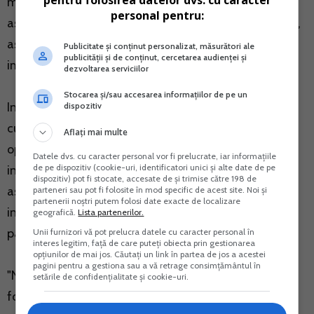
pentru folosirea datelor dvs. cu caracter
mai solicitate sunt: servicii de intretinere si reparatii,
personal pentru:
asigurari (RCA si CASCO), managementul anvelopelor,
asistenta rutiera si masina de inlocuire in cazul
Publicitate și conținut personalizat, măsurători ale
publicității și de conținut, cercetarea audienței și
imobilizarii autovehiculului contractat.
dezvoltarea serviciilor
Stocarea și/sau accesarea informațiilor de pe un
In 2016 ASLO implineste 5 ani de existenta. Infiintata
dispozitiv
cu scopul de a promova conceptul de leasing
Aflați mai multe
operational, a celor mai bune practici si a celor mai
Datele dvs. cu caracter personal vor fi prelucrate, iar informațiile
de pe dispozitiv (cookie-uri, identificatori unici și alte date de pe
inalte standarde de comportament profesional,
dispozitiv) pot fi stocate, accesate de și trimise către 198 de
asociatia a reusit sa fie o interfata onesta si de
parteneri sau pot fi folosite în mod specific de acest site. Noi și
partenerii noștri putem folosi date exacte de localizare
incredere intre comunitatea de leasing operational si
geografică.
Lista partenerilor.
parteneri.
Unii furnizori vă pot prelucra datele cu caracter personal în
interes legitim, față de care puteți obiecta prin gestionarea
opțiunilor de mai jos. Căutați un link în partea de jos a acestei
pagini pentru a gestiona sau a vă retrage consimțământul în
"Ne bucuram ca asociatia a crescut de la 6 membri
setările de confidențialitate și cookie-uri.
fondatori in 2010 la 13 in prezent, la care se adauga 7