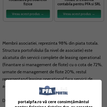
fizice
contabila pentru PFA si SRL
Vreau acest produs →
Vreau acest produs →
Membrii asociatiei, reprezinta 98% din piata totala.
Structura portofoliului (la nivel de asociatie) este
alcatuita din servicii complete de leasing operational
(finantare si management de flote) cu o cota de 72%,
urmate de management de flote 20%, restul
reprezentand leasing operational fara servicii de
administrare.
Dintre serviciile asociate administrarii de flote, cele
portalpfa.ro vă cere consimțământul