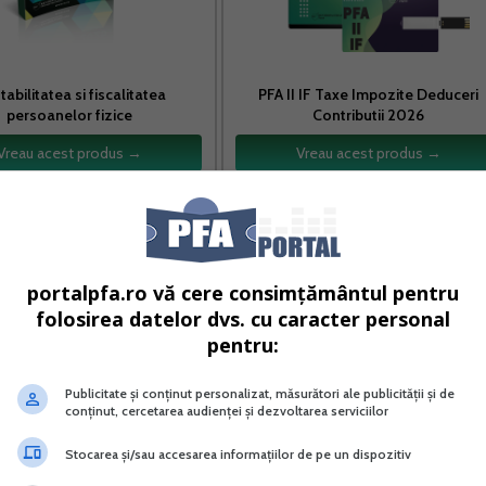
abilitatea si fiscalitatea
PFA II IF Taxe Impozite Deduceri
persoanelor fizice
Contributii 2026
Vreau acest produs →
Vreau acest produs →
etine in patrimoniu un mijloc fix achizitionat in luna
portalpfa.ro vă cere consimțământul pentru
folosirea datelor dvs. cu caracter personal
lui fix este 5.000 lei. In luna decembrie 2022 decide
pentru:
gociat de 3.000 lei. Valoarea amortizata pana in luna
 ramasa neamorizata este 4.166,70 lei.
Publicitate și conținut personalizat, măsurători ale publicității și de
conținut, cercetarea audienței și dezvoltarea serviciilor
le care se vor inscrie in Registrul de evidenta fiscala generat
Stocarea și/sau accesarea informațiilor de pe un dispozitiv
 fix, PFA emite factura. Veniturile din vanzarea activelor