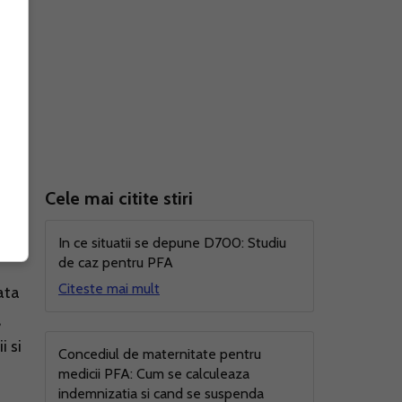
Cele mai citite stiri
In ce situatii se depune D700: Studiu
de caz pentru PFA
Citeste mai mult
ata
,
i si
Concediul de maternitate pentru
medicii PFA: Cum se calculeaza
indemnizatia si cand se suspenda