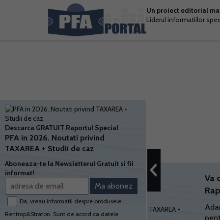
Un proiect editorial m
Liderul informatiilor spe
Descarca GRATUIT Raportul Special
PFA in 2026. Noutati privind
TAXAREA + Studii de caz
Aboneaza-te la Newsletterul Gratuit si fii
informat!
Va 
Rap
Da, vreau informatii despre produsele
Adau
Rentrop&Straton. Sunt de acord ca datele
pent