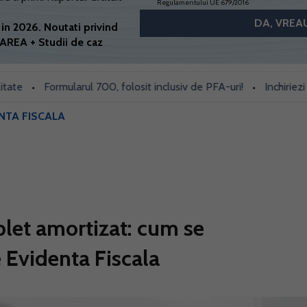
Regulamentului UE 679/2016
in 2026. Noutati privind
AREA + Studii de caz
Formularul 700, folosit inclusiv de PFA-uri!
Inchiriezi prin Bo
•
NTA FISCALA
plet amortizat: cum se
 Evidenta Fiscala