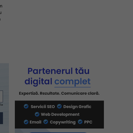
um
u
m
ele