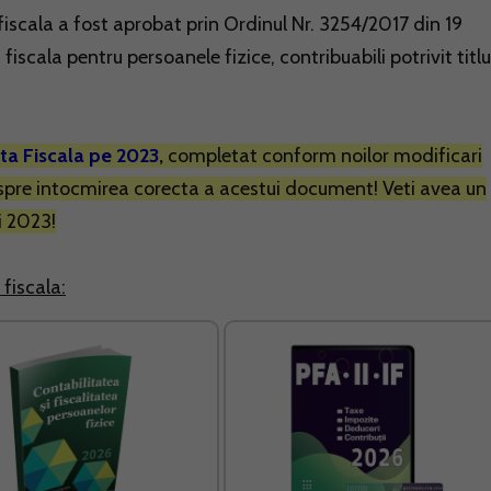
fiscala a fost aprobat prin Ordinul Nr. 3254/2017 din 19
scala pentru persoanele fizice, contribuabili potrivit titlu
ta Fiscala pe 2023
,
completat conform noilor modificari
espre intocmirea corecta a acestui document! Veti avea un
i 2023!
fiscala: