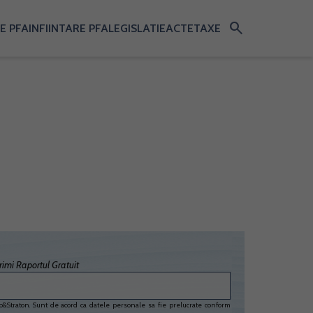
search
E PFA
INFIINTARE PFA
LEGISLATIE
ACTE
TAXE
imi Raportul Gratuit
&Straton. Sunt de acord ca datele personale sa fie prelucrate conform