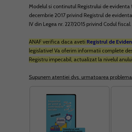
Modelul si continutul Registrului de evidenta 
decembrie 2017 privind Registrul de evidenta fi
IV din Legea nr. 227/2015 privind Codul fiscal.
ANAF verifica daca aveti
Registrul de Eviden
legislative! Va oferim informatii complete d
Registru impecabil, actualizat la nivelul anulu
Supunem atentiei dvs. urmatoarea problema 