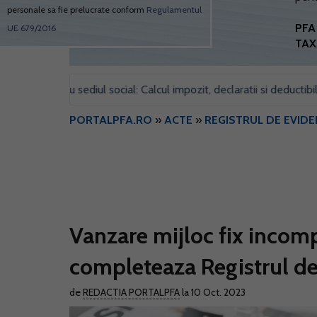
personale sa fie prelucrate conform
Regulamentul
PFA 
UE 679/2016
TAX
pentru sediul social: Calcul impozit, declaratii si deductibilitate
•
PORTALPFA.RO
»
ACTE
»
REGISTRUL DE EVIDE
Vanzare mijloc fix incom
completeaza Registrul de
de
REDACTIA PORTALPFA
la 10 Oct. 2023