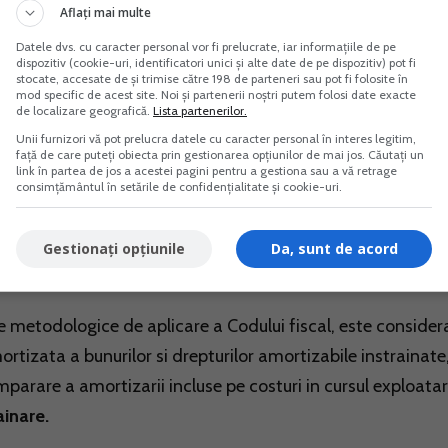
Aflați mai multe
Datele dvs. cu caracter personal vor fi prelucrate, iar informațiile de pe
dispozitiv (cookie-uri, identificatori unici și alte date de pe dispozitiv) pot fi
stocate, accesate de și trimise către 198 de parteneri sau pot fi folosite în
mod specific de acest site. Noi și partenerii noștri putem folosi date exacte
de localizare geografică.
Lista partenerilor.
Unii furnizori vă pot prelucra datele cu caracter personal în interes legitim,
omplet amortizat genereaza pentru PFA o cheltuiala care in
față de care puteți obiecta prin gestionarea opțiunilor de mai jos. Căutați un
link în partea de jos a acestei pagini pentru a gestiona sau a vă retrage
consimțământul în setările de confidențialitate și cookie-uri.
are de intrare – valoare amortizata
 lei – 833,30 lei
Gestionați opțiunile
Da, sunt de acord
70 lei.
mele metodologice de aplicare a Codului fiscal, este consider
tizata a bunurilor si drepturilor amortizabile instrainate
arare a amortizarii incluse pe costuri in cursul exploatari
ainare.