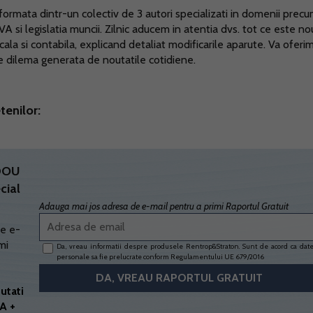
ormata dintr-un colectiv de 3 autori specializati in domenii prec
TVA si legislatia muncii. Zilnic aducem in atentia dvs. tot ce este no
scala si contabila, explicand detaliat modificarile aparute. Va oferi
ce dilema generata de noutatile cotidiene.
tenilor:
ADOU
cial
Adauga mai jos adresa de e-mail pentru a primi Raportul Gratuit
e e-
mi
Da, vreau informatii despre produsele Rentrop&Straton. Sunt de acord ca dat
personale sa fie prelucrate conform
Regulamentului UE 679/2016
utati
A +