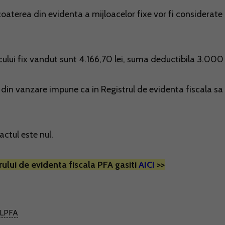
scoaterea din evidenta a mijloacelor fixe vor fi considerate
cului fix vandut sunt 4.166,70 lei, suma deductibila 3.000 
ui din vanzare impune ca in Registrul de evidenta fiscala sa
actul este nul.
lui de evidenta fiscala PFA gasiti
AICI
>>
LPFA