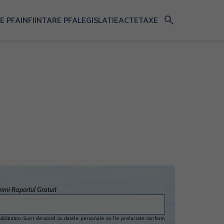
search
E PFA
INFIINTARE PFA
LEGISLATIE
ACTE
TAXE
imi Raportul Gratuit
&Straton. Sunt de acord ca datele personale sa fie prelucrate conform