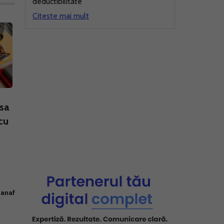
deductibilitate
Citeste mai mult
sa
cu
 anaf