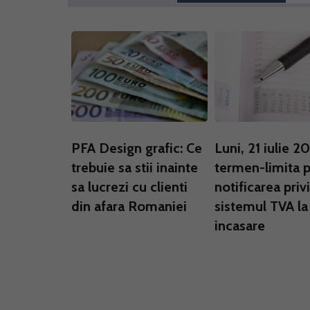
PFA Design grafic: Ce
Luni, 21 iulie 2
trebuie sa stii inainte
termen-limita 
sa lucrezi cu clienti
notificarea priv
din afara Romaniei
sistemul TVA la
incasare