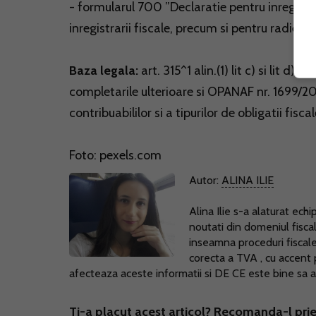
- formularul 700 ”Declaratie pentru inregistr
inregistrarii fiscale, precum si pentru radierea i
Baza legala:
art. 315^1 alin.(1) lit c) si lit d)
completarile ulterioare si OPANAF nr. 1699/20
contribuabililor si a tipurilor de obligatii fis
Foto: pexels.com
Autor:
ALINA ILIE
Alina Ilie s-a alaturat ec
noutati din domeniul fisc
inseamna proceduri fiscale,
corecta a TVA , cu accent
afecteaza aceste informatii si DE CE este bine sa a
Ti-a placut acest articol? Recomanda-l prie