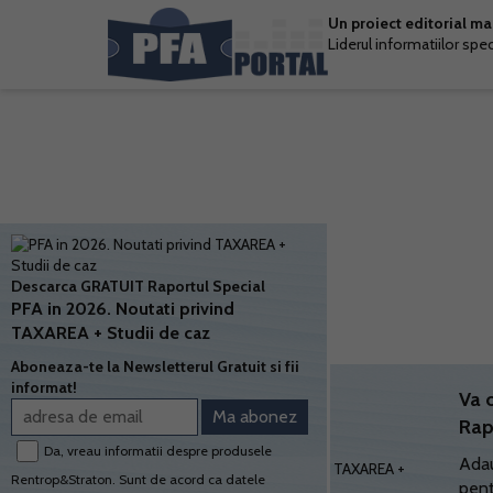
Un proiect editorial m
Liderul informatiilor spe
Descarca GRATUIT Raportul Special
PFA in 2026. Noutati privind
TAXAREA + Studii de caz
Aboneaza-te la Newsletterul Gratuit si fii
informat!
Va 
Rap
Da, vreau informatii despre produsele
Adau
Rentrop&Straton. Sunt de acord ca datele
pent