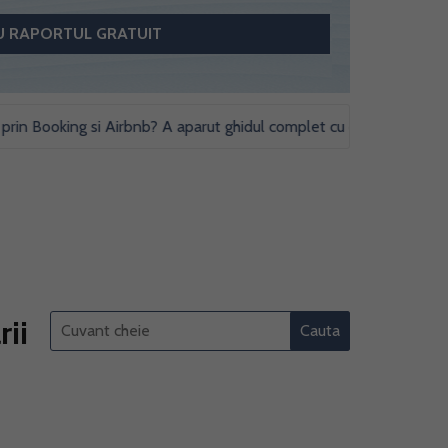
ooking si Airbnb? A aparut ghidul complet cu obligatii fiscale si stu
ii