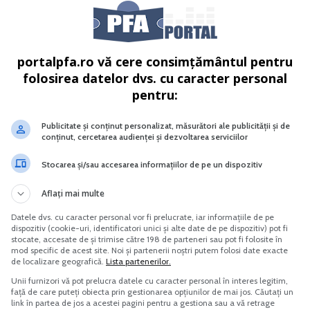
portalpfa.ro vă cere consimțământul pentru
folosirea datelor dvs. cu caracter personal
pentru:
Radiere SRL PFA II IF
RIDE-SHARING implicatii fiscale si
evidenta contabila pentru PFA si S
Publicitate și conținut personalizat, măsurători ale publicității și de
conținut, cercetarea audienței și dezvoltarea serviciilor
Vreau acest produs →
Vreau acest produs →
Stocarea și/sau accesarea informațiilor de pe un dispozitiv
Aflați mai multe
fiscala/Declaratie de mentiuni/Declaratie de radiere pentr
Datele dvs. cu caracter personal vor fi prelucrate, iar informațiile de pe
dispozitiv (cookie-uri, identificatori unici și alte date de pe dispozitiv) pot fi
economice in mod independent sau exercita profesii libere
stocate, accesate de și trimise către 198 de parteneri sau pot fi folosite în
mod specific de acest site. Noi și partenerii noștri putem folosi date exacte
de localizare geografică.
Lista partenerilor.
Unii furnizori vă pot prelucra datele cu caracter personal în interes legitim,
față de care puteți obiecta prin gestionarea opțiunilor de mai jos. Căutați un
link în partea de jos a acestei pagini pentru a gestiona sau a vă retrage