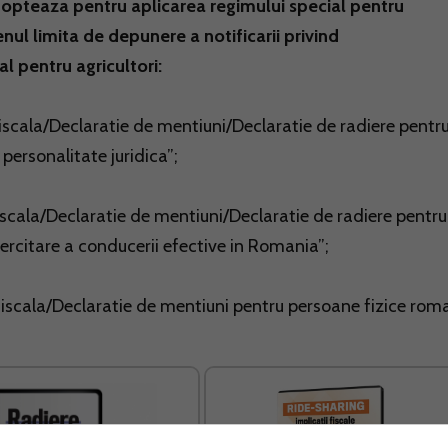
e opteaza pentru aplicarea regimului special pentru
enul limita de depunere a notificarii privind
al pentru agricultori:
fiscala/Declaratie de mentiuni/Declaratie de radiere pentr
 personalitate juridica”;
fiscala/Declaratie de mentiuni/Declaratie de radiere pentru
xercitare a conducerii efective in Romania”;
 fiscala/Declaratie de mentiuni pentru persoane fizice rom