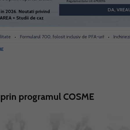
Regulamentului UE 679/2016
in 2026. Noutati privind
AREA + Studii de caz
Formularul 700, folosit inclusiv de PFA-uri!
Inchiriezi prin
•
•
ME
i prin programul COSME