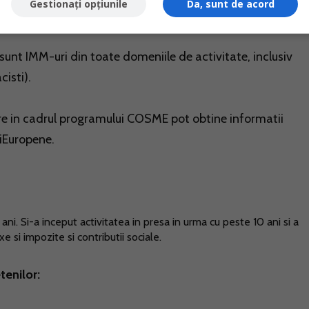
Gestionați opțiunile
Da, sunt de acord
rnet Bank dispunand de un plafon de 240 mil. lei pe o peri
sunt IMM-uri din toate domeniile de activitate, inclusiv
cisti).
are in cadrul programului COSME pot obtine informatii
iEuropene.
ni. Si-a inceput activitatea in presa in urma cu peste 10 ani si a
 si impozite si contributii sociale.
tenilor: