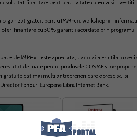
 solicitat finantare pentru activitate curenta si investitii.
 a organizat gratuit pentru IMM-uri, workshop-uri informat
 le oferi finantare cu 50% garantii acordate prin programul
roape de IMM-uri este apreciata, dar mai ales utila in deciz
nteres atat de mare pentru produsele COSME si ne propun
ri gratuite cat mai multi antreprenori care doresc sa-si
 Director Fonduri Europene Libra Internet Bank.