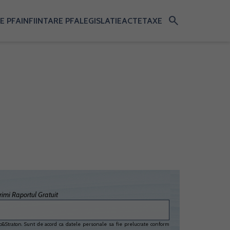
search
E PFA
INFIINTARE PFA
LEGISLATIE
ACTE
TAXE
imi Raportul Gratuit
&Straton. Sunt de acord ca datele personale sa fie prelucrate conform