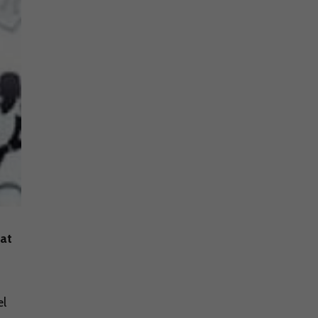
tat
el