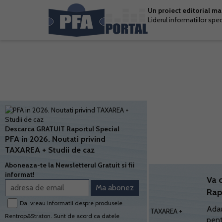
Un proiect editorial m
Liderul informatiilor spe
Descarca GRATUIT Raportul Special
PFA in 2026. Noutati privind
TAXAREA + Studii de caz
Aboneaza-te la Newsletterul Gratuit si fii
informat!
Va 
Rap
Da, vreau informatii despre produsele
Adau
Rentrop&Straton. Sunt de acord ca datele
pent