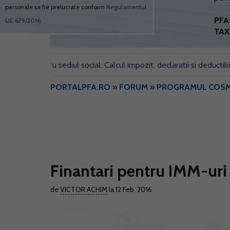
personale sa fie prelucrate conform
Regulamentul
PFA 
UE 679/2016
TAX
il pentru sediul social: Calcul impozit, declaratii si deductibilitate
PORTALPFA.RO
»
FORUM
»
PROGRAMUL COS
Finantari pentru IMM-ur
de
VICTOR ACHIM
la 12 Feb. 2016