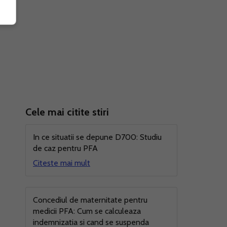
oada
Cele mai citite stiri
In ce situatii se depune D700: Studiu
de caz pentru PFA
Citeste mai mult
Concediul de maternitate pentru
medicii PFA: Cum se calculeaza
indemnizatia si cand se suspenda