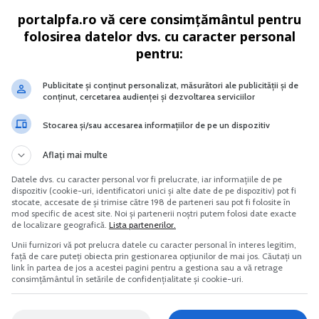
portalpfa.ro vă cere consimțământul pentru
folosirea datelor dvs. cu caracter personal
pentru:
lul social Noi reglementari
Cresterea prepelitelor japoneze
Publicitate și conținut personalizat, măsurători ale publicității și de
cale contabile si juridice
conținut, cercetarea audienței și dezvoltarea serviciilor
Vreau acest produs →
Vreau acest produs →
Stocarea și/sau accesarea informațiilor de pe un dispozitiv
Aflați mai multe
Datele dvs. cu caracter personal vor fi prelucrate, iar informațiile de pe
dispozitiv (cookie-uri, identificatori unici și alte date de pe dispozitiv) pot fi
stocate, accesate de și trimise către 198 de parteneri sau pot fi folosite în
initiativa de a organiza gratuit workshop-uri pe tema
mod specific de acest site. Noi și partenerii noștri putem folosi date exacte
de localizare geografică.
Lista partenerilor.
t gen, fiind planificat pe 29 martie, in Constanta.
Unii furnizori vă pot prelucra datele cu caracter personal în interes legitim,
față de care puteți obiecta prin gestionarea opțiunilor de mai jos. Căutați un
link în partea de jos a acestei pagini pentru a gestiona sau a vă retrage
omania care a semnat acordul de garantare COSME cu Fon
consimțământul în setările de confidențialitate și cookie-uri.
 beneficiaza de 50% garantii oferite de COSME cu comison
tare COSME, peste 1600 de companii vor putea beneficia d