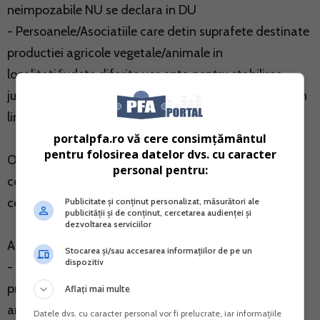
neimpozabile NU se declara in DU
- Persoanele/Asociatiile care detin suprafete destinate
productiei agricole vegetale/animale in
localitati/judete diferite vor opta pentru stabilirea
judetului/judetelor unde vor beneficia de incadrarea in
limitele veniturilor neimpozabile.
portalpfa.ro vă cere consimțământul
pentru folosirea datelor dvs. cu caracter
Optiunea se exercita prin completarea
personal pentru:
corespunzatoare a DU, iar in cazul asociatiilor prin
completarea corespunzatoare a declaratiei 204.
Publicitate și conținut personalizat, măsurători ale
publicității și de conținut, cercetarea audienței și
dezvoltarea serviciilor
Astfel:
Stocarea și/sau accesarea informațiilor de pe un
dispozitiv
- Modificarile structurii suprafetelor destinate
productiei agricole vegetale/numarului de capete de
Aflați mai multe
animale/familii de albine intervenite dupa depunerea
Datele dvs. cu caracter personal vor fi prelucrate, iar informațiile