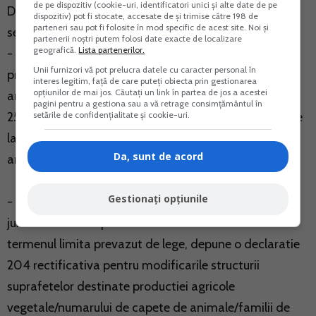
de pe dispozitiv (cookie-uri, identificatori unici și alte date de pe
DU, insa inainte de 25 mai a anului obtinerii venitului,
dispozitiv) pot fi stocate, accesate de și trimise către 198 de
parteneri sau pot fi folosite în mod specific de acest site. Noi și
se declara prin depunerea unei DU rectificative.
partenerii noștri putem folosi date exacte de localizare
geografică.
Lista partenerilor.
- Modificarea structurii suprafetelor destinate
Unii furnizori vă pot prelucra datele cu caracter personal în
productiei agricole vegetale/numarului de capete de
interes legitim, față de care puteți obiecta prin gestionarea
opțiunilor de mai jos. Căutați un link în partea de jos a acestei
animale/familiilor de albine, intervenite dupa data de
pagini pentru a gestiona sau a vă retrage consimțământul în
setările de confidențialitate și cookie-uri.
25 mai, inclusiv, a anului obtinerii venitului, nu conduce
la ajustarea normelor de venit, respectiv a venitului
Da, sunt de acord
anual impozabil.
Gestionați opțiunile
- Asociatul desemnat al asocierii fara personalitate
juridica care a depus declaratia 204 inainte de
termenul limita prevazut de lege, depune o declaratie
204 rectificativa pentru modificarile structurii
suprafetelor destinate productiei agricole
vegetale/numarului de capete de animale/familii de