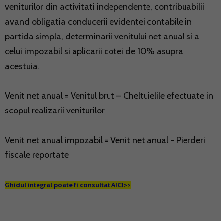
veniturilor din activitati independente, contribuabilii
avand obligatia conducerii evidentei contabile in
partida simpla, determinarii venitului net anual si a
celui impozabil si aplicarii cotei de 10% asupra
acestuia.
Venit net anual = Venitul brut – Cheltuielile efectuate in
scopul realizarii veniturilor
Venit net anual impozabil = Venit net anual - Pierderi
fiscale reportate
Ghidul integral poate fi consultat AICI>>