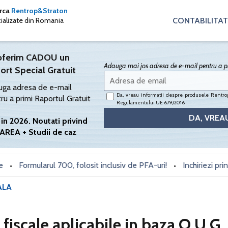
arca
Rentrop&Straton
CONTABILITAT
cializate din Romania
oferim CADOU un
Adauga mai jos adresa de e-mail pentru a pr
ort Special Gratuit
ga adresa de e-mail
Da, vreau informatii despre produsele Rentrop
ru a primi Raportul Gratuit
Regulamentului UE 679/2016
in 2026. Noutati privind
AREA + Studii de caz
ormularul 700, folosit inclusiv de PFA-uri!
Inchiriezi prin Book
•
ALA
i fiscale aplicabile in baza O.U.G.