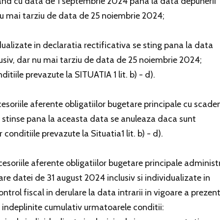
pand cu data de 1 septembrie 2024 pana la data depunerii
r nu mai tarziu de data de 25 noiembrie 2024;
dualizate in declaratia rectificativa se sting pana la data
clusiv, dar nu mai tarziu de data de 25 noiembrie 2024;
itiile prevazute la SITUATIA 1 lit. b) - d).
ccesoriile aferente obligatiilor bugetare principale cu scade
si stinse pana la aceasta data se anuleaza daca sunt
onditiile prevazute la Situatia1 lit. b) - d).
ccesoriile aferente obligatiilor bugetare principale administ
re datei de 31 august 2024 inclusiv si individualizate in
trol fiscal in derulare la data intrarii in vigoare a prezent
ndeplinite cumulativ urmatoarele conditii: