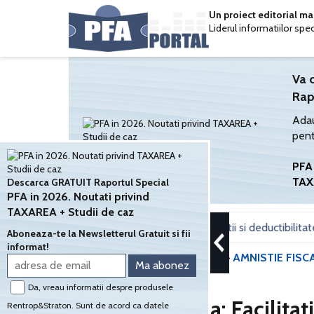
Un proiect editorial m
Liderul informatiilor spe
Va 
Rap
Adau
pent
PFA 
TAX
Descarca GRATUIT Raportul Special
PFA in 2026. Noutati privind
TAXAREA + Studii de caz
ntru sediul social: Calcul impozit, declaratii si deductibilitate
F
•
Aboneaza-te la Newsletterul Gratuit si fii
informat!
PORTALPFA.RO
»
LEGISLATIE
»
AMNISTIE FISC
Da, vreau informatii despre produsele
Amnistie fiscala: Facilitat
Rentrop&Straton. Sunt de acord ca datele