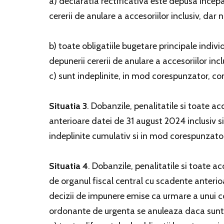
a) declaratia rectificativa este depusa ince
cererii de anulare a accesoriilor inclusiv, da
b) toate obligatiile bugetare principale indivi
depunerii cererii de anulare a accesoriilor in
c) sunt indeplinite, in mod corespunzator, cond
Situatia 3
. Dobanzile, penalitatile si toate a
anterioare datei de 31 august 2024 inclusiv 
indeplinite cumulativ si in mod corespunzator c
Situatia 4
. Dobanzile, penalitatile si toate a
de organul fiscal central cu scadente anterioa
decizii de impunere emise ca urmare a unui con
ordonante de urgenta se anuleaza daca sunt i