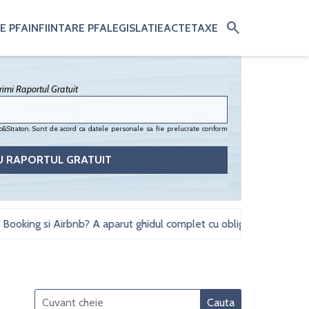
search
E PFA
INFIINTARE PFA
LEGISLATIE
ACTE
TAXE
imi Raportul Gratuit
&Straton. Sunt de acord ca datele personale sa fie prelucrate conform
ing si Airbnb? A aparut ghidul complet cu obligatii fiscale si studii 