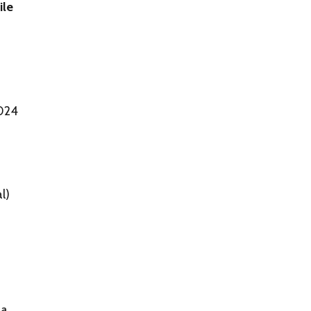
ile
2024
l)
la