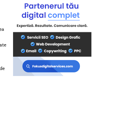
rea
nate
 de