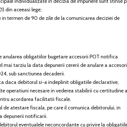
ncipale individualizate in decizia de impunere sunt stinse 
(1) din aceeasi lege;
e in termen de 90 de zile de la comunicarea deciziei de
e anularea obligatiilor bugetare accesorii POT notifica
cel mai tarziu la data depunerii cererii de anulare a accesorii
24, sub sanctiunea decaderii.
ca daca debitorul si-a indeplinit obligatiile declarative,
te operatiuni necesare in vederea stabilirii cu certitudine 
ntru acordarea facilitatii fiscale.
ul de atestare fiscala, pe care il comunica debitorului, in
 depunerii notificarii.
debitorul eventualele neconcordante cu privire la obligatiil