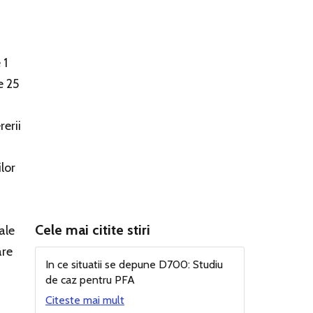
 1
e 25
rerii
lor
Cele mai citite stiri
ale
are
In ce situatii se depune D700: Studiu
de caz pentru PFA
Citeste mai mult