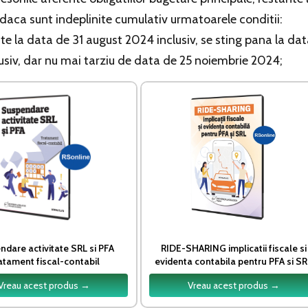
daca sunt indeplinite cumulativ urmatoarele conditii:
nte la data de 31 august 2024 inclusiv, se sting pana la da
clusiv, dar nu mai tarziu de data de 25 noiembrie 2024;
dare activitate SRL si PFA
RIDE-SHARING implicatii fiscale si
atament fiscal-contabil
evidenta contabila pentru PFA si S
Vreau acest produs →
Vreau acest produs →