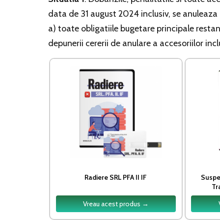
data de 31 august 2024 inclusiv, se anuleaza 
a) toate obligatiile bugetare principale resta
depunerii cererii de anulare a accesoriilor in
Radiere SRL PFA II IF
Suspen
Tr
Vreau acest produs →