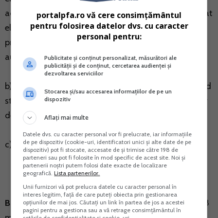
achizitionate intracomunitar si a aparatelor de marcat
portalpfa.ro vă cere consimțământul
pentru folosirea datelor dvs. cu caracter
electronice fiscale adaptate pentru a corespunde
personal pentru:
prevederilor art. 3 alin. (2) din OUG nr. 28/1999 si care
au obtinut avizul tehnic favorabil.
Publicitate și conținut personalizat, măsurători ale
publicității și de conținut, cercetarea audienței și
dezvoltarea serviciilor
b) Formular pentru inregistrarea unor schimbari privind
Stocarea și/sau accesarea informațiilor de pe un
dispozitiv
starea/situatia, precum si livrarea/achizitia aparatelor
de marcat electronice fiscale.
Aflați mai multe
Datele dvs. cu caracter personal vor fi prelucrate, iar informațiile
de pe dispozitiv (cookie-uri, identificatori unici și alte date de pe
c) Notificare.
dispozitiv) pot fi stocate, accesate de și trimise către 198 de
parteneri sau pot fi folosite în mod specific de acest site. Noi și
partenerii noștri putem folosi date exacte de localizare
geografică.
Lista partenerilor.
Unii furnizori vă pot prelucra datele cu caracter personal în
interes legitim, față de care puteți obiecta prin gestionarea
Baza legala:
Ordinul presedintelui ANAF nr. 857 din 28
opțiunilor de mai jos. Căutați un link în partea de jos a acestei
pagini pentru a gestiona sau a vă retrage consimțământul în
martie 2019 privind modificarea Ordinului
setările de confidențialitate și cookie-uri.