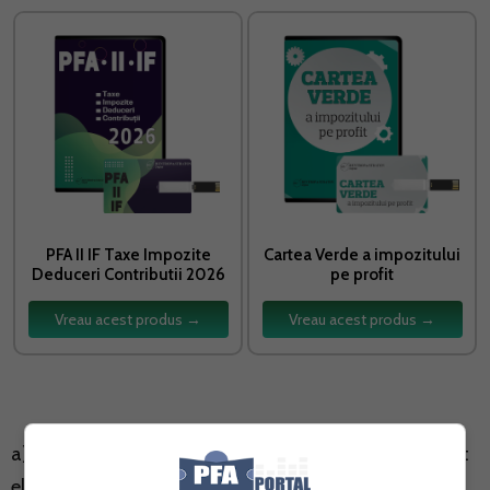
PFA II IF Taxe Impozite
Cartea Verde a impozitului
Deduceri Contributii 2026
pe profit
Vreau acest produs →
Vreau acest produs →
a) Formular pentru inregistrarea aparatelor de marcat
electronice fiscale produse, importate sau