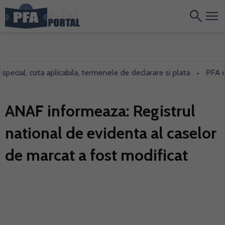
cial, cota aplicabila, termenele de declarare si plata
PFA care 
•
ANAF informeaza: Registrul
national de evidenta al caselor
de marcat a fost modificat