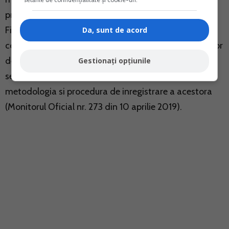
presedintelui Agentiei Nationale de Administrare
Fiscala nr. 4.156/2017 pentru aprobarea informatiilor
Da, sunt de acord
continute in registrul national de evidenta a aparatelor
de marcat electronice fiscale instalate in judete si in
Gestionați opțiunile
sectoarele municipiului Bucuresti, precum si
metodologia si procedura de inregistrare a acestora
(Monitorul Oficial nr. 273 din 10 aprilie 2019).