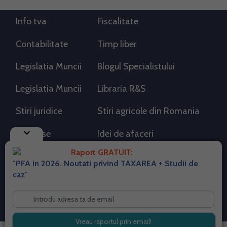
Info tva
Fiscalitate
Contabilitate
Timp liber
Legislatia Muncii
Blogul Specialistului
Legislatia Muncii
Libraria R&S
Stiri juridice
Stiri agricole din Romania
keyboard_arrow_down
AdSense
Idei de afaceri
Raport GRATUIT:
"PFA in 2026. Noutati privind TAXAREA + Studii de
RSS Flux RSS 2.0
caz"
Sitemap XML
Despre cookies
Parterneri PortalPFA
Termeni si conditii
Contact