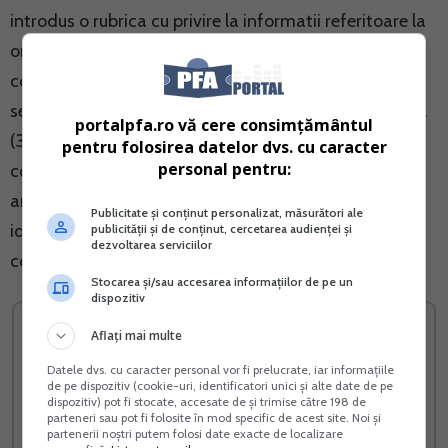
introdus o rubrica cu privire la informatii referitoare la
organizarea si conducerea contabilitatii
contribuabililor pe baza de contracte de prestari
servicii in domeniul contabilitatii, conform art.10, alin.
portalpfa.ro vă cere consimțământul
(3) din Legea nr.82/1991, republicata, modificarile si
pentru folosirea datelor dvs. cu caracter
personal pentru:
completarile ulterioare. De asemenea, formularul 098
are si o anexa, in care sa fie cuprinse datele de
Publicitate și conținut personalizat, măsurători ale
identificare ale persoanei care asigura organizarea si
publicității și de conținut, cercetarea audienței și
dezvoltarea serviciilor
conducerea contabilitatii.
Stocarea și/sau accesarea informațiilor de pe un
dispozitiv
Aflați mai multe
Datele dvs. cu caracter personal vor fi prelucrate, iar informațiile
de pe dispozitiv (cookie-uri, identificatori unici și alte date de pe
dispozitiv) pot fi stocate, accesate de și trimise către 198 de
parteneri sau pot fi folosite în mod specific de acest site. Noi și
partenerii noștri putem folosi date exacte de localizare