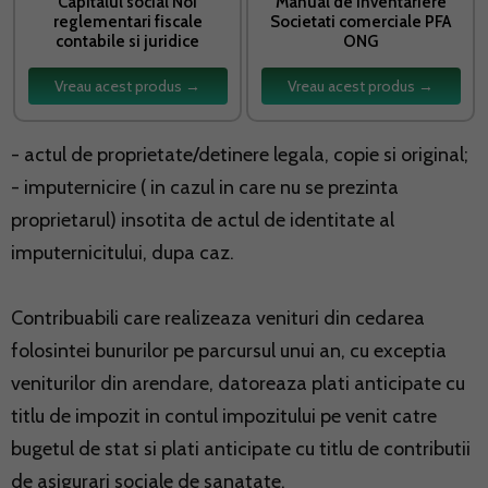
Capitalul social Noi
Manual de inventariere
reglementari fiscale
Societati comerciale PFA
contabile si juridice
ONG
Vreau acest produs →
Vreau acest produs →
- actul de proprietate/detinere legala, copie si original;
- imputernicire ( in cazul in care nu se prezinta
proprietarul) insotita de actul de identitate al
imputernicitului, dupa caz.
Contribuabili care realizeaza venituri din cedarea
folosintei bunurilor pe parcursul unui an, cu exceptia
veniturilor din arendare, datoreaza plati anticipate cu
titlu de impozit in contul impozitului pe venit catre
bugetul de stat si plati anticipate cu titlu de contributii
de asigurari sociale de sanatate.