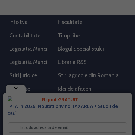
Info tva
Fiscalitate
Contabilitate
Timp liber
Legislatia Muncii
Blogul Specialistului
Legislatia Muncii
Libraria R&S
Stiri juridice
Stiri agricole din Romania
keyboard_arrow_down
AdSense
Idei de afaceri
Raport GRATUIT:
"PFA in 2026. Noutati privind TAXAREA + Studii de
RSS Flux RSS 2.0
caz"
Sitemap XML
Despre cookies
Parterneri PortalPFA