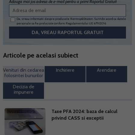
Adauga mai jos adresa de e-mail pentru a primi Raportul Gratuit
Da, vreau informatii despre produsele Rentrop&Straton. Sunt de acord ca datele
personale sa fie prelucrate conform
Regulamentului UE 679/2016
Articole pe acelasi subiect
Venituri din cedarea
Inchiriere
Arendare
folosintei bunurilor
Decizia de
impunere
Taxe PFA 2024: baza de calcul
privind CASS si exceptii