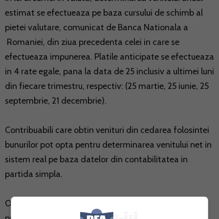
estimat se efectueaza pe baza cursului de schimb al
pietei valutare, comunicat de Banca Nationala a
Romaniei, din ziua precedenta celei in care se
efectueaza impunerea. Platile anticipate se efectueaza
in 4 rate egale, pana la data de 25 inclusiv a ultimei luni
din fiecare trimestru, respectiv: (25 martie, 25 iunie, 25
septembrie, 21 decembrie).
Contribuabili care obtin venituri din cedarea folosintei
bunurilor pot opta pentru determinarea venitului net in
sistem real pe baza datelor din contabilitatea in
partida simpla.
Organul fiscal competent stabileste plati anticipate
prin aplicarea cotei de 16% asupra venitului net anual