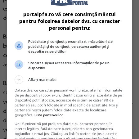
estimat din declaratia privind venitul estimat/norma
portalpfa.ro vă cere consimțământul
de venit.
pentru folosirea datelor dvs. cu caracter
personal pentru:
Baza de calcul a impozitului din cedarea folosintei
Publicitate și conținut personalizat, măsurători ale
bunurilor o reprezinta diferenta dintre venitul brut,
publicității și de conținut, cercetarea audienței și
dezvoltarea serviciilor
cota de cheltuieli forfetare de 40% si contributia de
Stocarea și/sau accesarea informațiilor de pe un
asigurari de sanatate.
dispozitiv
Aflați mai multe
Baza lunara de calcul a contributiei de asigurari de
Datele dvs. cu caracter personal vor fi prelucrate, iar informațiile
sanatate pentru persoanele fizice care realizeaza
de pe dispozitiv (cookie-uri, identificatori unici și alte date de pe
dispozitiv) pot fi stocate, accesate de și trimise către 198 de
venituri din cedarea folosintei bunurilor este diferenta
parteneri sau pot fi folosite în mod specific de acest site. Noi și
partenerii noștri putem folosi date exacte de localizare
dintre venitul brut si cheltuiala deductibila
geografică.
Lista partenerilor.
determinata prin aplicarea cotei de 40%asupra
Unii furnizori vă pot prelucra datele cu caracter personal în
interes legitim, față de care puteți obiecta prin gestionarea
venitului brut, nu poate fi mai mare decat valoarea a
opțiunilor de mai jos. Căutați un link în partea de jos a acestei
pagini pentru a gestiona sau a vă retrage consimțământul în