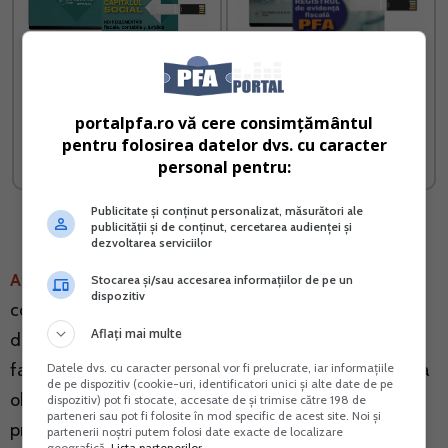
Capitalul social Noi
Registrul de Evidenta
reglementari fiscale
Fiscala PFA
contabile si juridice
portalpfa.ro vă cere consimțământul
pentru folosirea datelor dvs. cu caracter
Vreau acest produs →
Vreau acest produs →
personal pentru:
Publicitate și conținut personalizat, măsurători ale
publicității și de conținut, cercetarea audienței și
dezvoltarea serviciilor
Atentie!
Reiese ca bonurile fiscale care indeplinesc
Stocarea și/sau accesarea informațiilor de pe un
dispozitiv
conditiile unei facturi simplificate pot fi considerate
Aflați mai multe
documente justificative in relatia B2B deoarece
facturile simplificate de acest tip sunt exceptate de la
Datele dvs. cu caracter personal vor fi prelucrate, iar informațiile
de pe dispozitiv (cookie-uri, identificatori unici și alte date de pe
obligatia trimiterii in sistemul RO e-Factura in baza
dispozitiv) pot fi stocate, accesate de și trimise către 198 de
parteneri sau pot fi folosite în mod specific de acest site. Noi și
prevederilor art. 10 alin. 1 din OUG 120/2021, cu
partenerii noștri putem folosi date exacte de localizare
geografică.
Lista partenerilor.