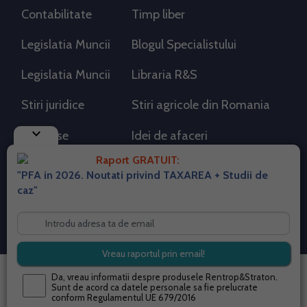
Contabilitate
Timp liber
Legislatia Muncii
Blogul Specialistului
Legislatia Muncii
Libraria R&S
Stiri juridice
Stiri agricole din Romania
keyboard_arrow_down
AdSense
Idei de afaceri
Raport GRATUIT:
"PFA in 2026. Noutati privind TAXAREA + Studii de
RSS Flux RSS 2.0
caz"
Sitemap XML
Despre cookies
Parterneri PortalPFA
Termeni si conditii
Contact
© 2026 portalpfa.ro. Toate drepturile rezervate.
Da, vreau informatii despre produsele Rentrop&Straton.
Sunt de acord ca datele personale sa fie prelucrate
conform
Regulamentul UE 679/2016