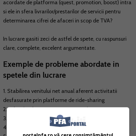
acordate de platforma (quest, promotion, boost) intra
si ele in sfera livrarilor/prestarilor de servicii pentru
determinarea cifrei de afaceri in scop de TVA?
In lucrare gasiti zeci de astfel de spete, cu raspunsuri
clare, complete, excelent argumentate.
Exemple de probleme abordate in
spetele din lucrare
1. Stabilirea venitului net anual aferent activitatii
desfasurate prin platforme de ride-sharing
2. Cifra de afaceri TVA. Transport Uber
3. Deductibilitate cheltuieli PFA transport alternativ
4. PFA transport alternativ. RO e-Factura
portalpfa.ro vă cere consimțământul