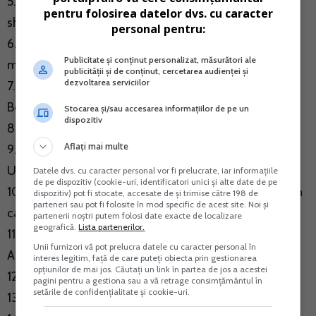
5. Regimul fiscal-contabil al partenerilor de ride
pentru folosirea datelor dvs. cu caracter
sharing
...detalii aici >>
personal pentru:
6. PFA. Corectare suma inregistrata eronat in casa de
Publicitate și conținut personalizat, măsurători ale
marcat
publicității și de conținut, cercetarea audienței și
dezvoltarea serviciilor
7. Tratamentul fiscal-contabil al facturilor emise de
Bolt in numele si in contul prestatorilor
Stocarea și/sau accesarea informațiilor de pe un
dispozitiv
8. PFA ridesharing
Aflați mai multe
9. Aspecte contabile si fiscale transport alternativ
Uber/Bolt
Datele dvs. cu caracter personal vor fi prelucrate, iar informațiile
de pe dispozitiv (cookie-uri, identificatori unici și alte date de pe
10. Emitere bon fiscal pentru incasare Bolt si Uber prin
dispozitiv) pot fi stocate, accesate de și trimise către 198 de
parteneri sau pot fi folosite în mod specific de acest site. Noi și
card
partenerii noștri putem folosi date exacte de localizare
geografică.
Lista partenerilor.
11. PFA transport alternativ. Codul CAEN 4933.
Unii furnizori vă pot prelucra datele cu caracter personal în
Aplicarea normei de venit in 2025 si 2026
interes legitim, față de care puteți obiecta prin gestionarea
opțiunilor de mai jos. Căutați un link în partea de jos a acestei
12. Drept de deducere TVA facturi Uber/Bolt
pagini pentru a gestiona sau a vă retrage consimțământul în
setările de confidențialitate și cookie-uri.
13. Monografie contabila Bolt Food