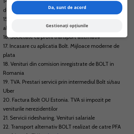
14. PFA activitate Bolt. Stabilirea venitului realizat si
Da, sunt de acord
deductibilitatea taxelor Bolt
...detalii aici >>
15. Cod special de TVA. Prestari servicii de transport
Gestionați opțiunile
alternativ (Uber)
16. Societate cu profil transport alternativ
17. Incasare cu aplicatia Bolt. Mijloace moderne de
plata
18. Venituri din comision inregistrate de BOLT in
Romania
19. TVA. Prestari servicii prin intermediul Bolt si/sau
Uber
20. Factura Bolt OU Estonia. TVA si impozit pe
veniturile nerezidentilor
21. Servicii ridesharing. Venituri salariale
22. Transport alternativ BOLT realizat de catre PFA