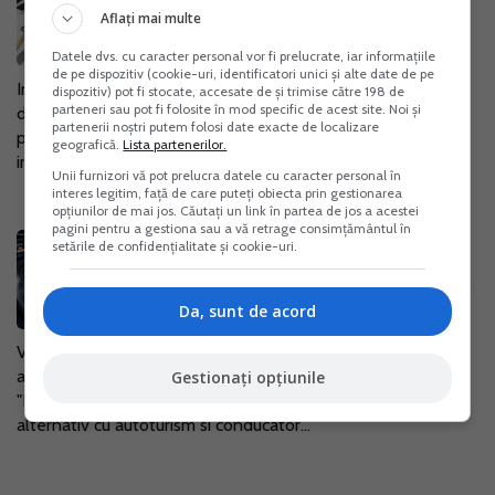
unei PFA in activitatea de
Aflați mai multe
ridesharing
Datele dvs. cu caracter personal vor fi prelucrate, iar informațiile
05 Mai. 2025
de pe dispozitiv (cookie-uri, identificatori unici și alte date de pe
In situatia in care nu doriti sa deveniti platitor de TVA si
dispozitiv) pot fi stocate, accesate de și trimise către 198 de
parteneri sau pot fi folosite în mod specific de acest site. Noi și
defasurati activitate de "ridesharing" prin intermediul unor
partenerii noștri putem folosi date exacte de localizare
platforme care nu sunt din Romania, de genul UBER, BOLT,
geografică.
Lista partenerilor.
inaintea...
Unii furnizori vă pot prelucra datele cu caracter personal în
interes legitim, față de care puteți obiecta prin gestionarea
opțiunilor de mai jos. Căutați un link în partea de jos a acestei
pagini pentru a gestiona sau a vă retrage consimțământul în
Uber, Bolt si alte platforme de
setările de confidențialitate și cookie-uri.
ridesharing, in vizorul ANAF: Ce
trebuie sa declare in Formularul 397
Da, sunt de acord
24 Mar. 2025
Va informam ca Ordinul ANAF nr. 382/2025 privind
aprobarea modelului si continutului formularului 397
Gestionați opțiunile
"Declaratie informativa privind activitatile de transport
alternativ cu autoturism si conducator...