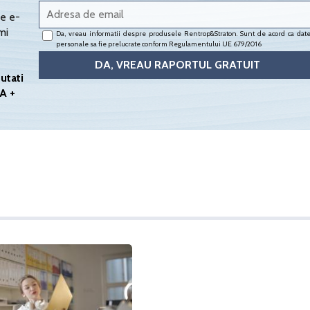
e e-
mi
Da, vreau informatii despre produsele Rentrop&Straton. Sunt de acord ca dat
personale sa fie prelucrate conform
Regulamentului UE 679/2016
utati
A +