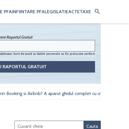
search
E PFA
INFIINTARE PFA
LEGISLATIE
ACTE
TAXE
imi Raportul Gratuit
&Straton. Sunt de acord ca datele personale sa fie prelucrate conform
ooking si Airbnb? A aparut ghidul complet cu obligatii fiscale si stu