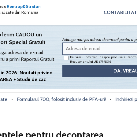
arca
Rentrop&Straton
CONTABILITAT
cializate din Romania
oferim CADOU un
Adauga mai jos adresa de e-mail pentru a pr
ort Special Gratuit
ga adresa de e-mail
Da, vreau informatii despre produsele Rentrop
ru a primi Raportul Gratuit
Regulamentului UE 679/2016
in 2026. Noutati privind
AREA + Studii de caz
Formularul 700, folosit inclusiv de PFA-uri!
Inchiriezi prin B
•
•
entele pentru decontarea