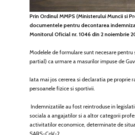
Prin Ordinul MMPS (Ministerului Muncii si Pr
documentele pentru decontarea indemnizatiei
Monitorul Oficial nr. 1046 din 2 noiembrie 2
Modelele de formulare sunt necesare pentru so
partial) ca urmare a masurilor impuse de Gu
Iata mai jos cererea si declaratia pe proprie ra
persoanele fizice si sportivii.
Indemnizatiile au fost reintroduse in legislat
sociala a angajatilor si a altor categorii profes
activitatilor economice, determinate de situ
SARS-CoV-2.