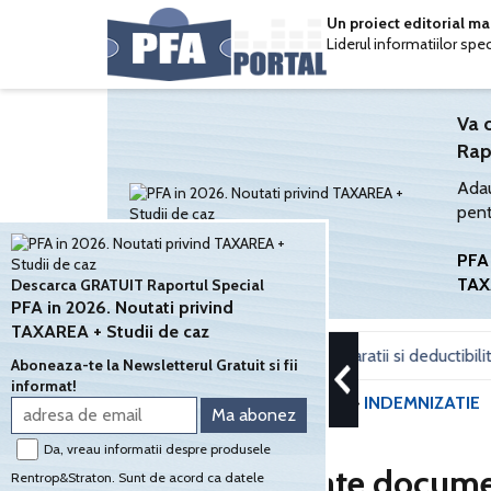
Un proiect editorial m
Liderul informatiilor spe
Va 
Rap
Adau
pent
PFA 
TAX
Descarca GRATUIT Raportul Special
PFA in 2026. Noutati privind
TAXAREA + Studii de caz
 pentru sediul social: Calcul impozit, declaratii si deductibilitate
Aboneaza-te la Newsletterul Gratuit si fii
informat!
PORTALPFA.RO
»
LEGISLATIE
»
INDEMNIZATIE
Da, vreau informatii despre produsele
Au fost publicate docum
Rentrop&Straton. Sunt de acord ca datele