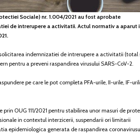
otectiei Sociale) nr. 1.004/2021 au fost aprobate
 de intrerupere a activitatii. Actul normativ a aparut 
021.
licitarea indemnizatiei de intrerupere a activitatii (total
vern pentru a preveni raspandirea virusului SARS-CoV-2.
spundere pe care le pot completa PFA-urile, II-urile, IF-uril
ie prin OUG 111/2021 pentru stabilirea unor masuri de prote
ionale in contextul interzicerii, suspendarii ori limitarii
atia epidemiologica generata de raspandirea coronavirusu