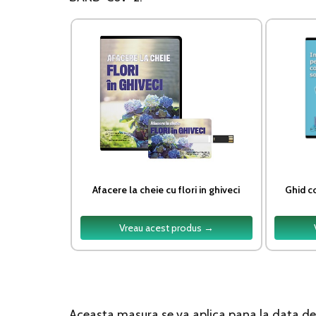
Afacere la cheie cu flori in ghiveci
Ghid c
Vreau acest produs →
Aceasta masura se va aplica pana la data de