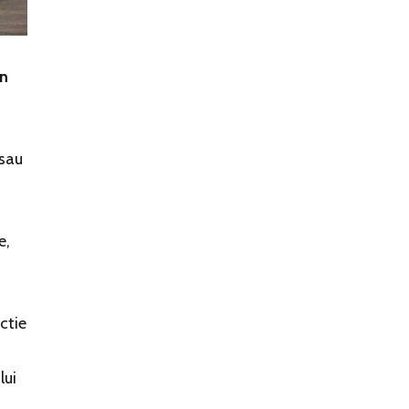
in
 sau
e,
ctie
lui