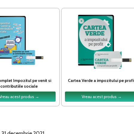
omplet Impozitul pe venit si
Cartea Verde a impozitului pe profi
contributiile sociale
Vreau acest produs →
Vreau acest produs →
 31 decembrie 2021.