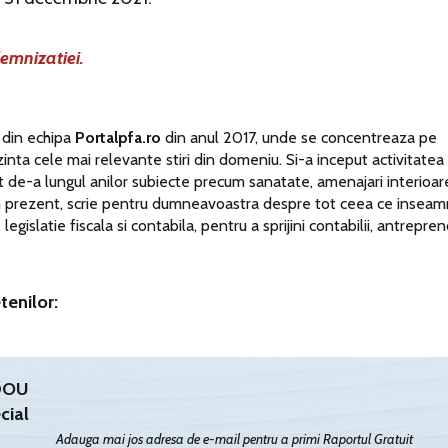
emnizatiei.
 din echipa
Portalpfa.ro
din anul 2017, unde se concentreaza pe
ezinta cele mai relevante stiri din domeniu. Si-a inceput activitatea 
t de-a lungul anilor subiecte precum sanatate, amenajari interioar
 In prezent, scrie pentru dumneavoastra despre tot ceea ce insea
egislatie fiscala si contabila, pentru a sprijini contabilii, antrepreno
tenilor:
ADOU
cial
Adauga mai jos adresa de e-mail pentru a primi Raportul Gratuit