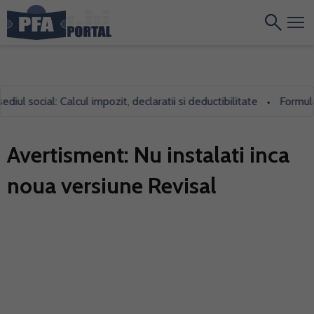
ul social: Calcul impozit, declaratii si deductibilitate
Formularu
•
Avertisment: Nu instalati inca
noua versiune Revisal