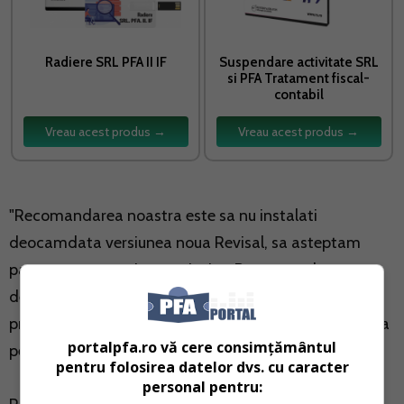
Radiere SRL PFA II IF
Suspendare activitate SRL
si PFA Tratament fiscal-
contabil
Vreau acest produs →
Vreau acest produs →
"Recomandarea noastra este sa nu instalati
deocamdata versiunea noua Revisal, sa asteptam
pana apare o versiune revizuita. Pana una alta, se pot
depune in continuare din versiunea veche fara
probleme pentru minim 2 luni", a tranmis ITM Harghita
portalpfa.ro vă cere consimțământul
pe pagina de Facebook.
pentru folosirea datelor dvs. cu caracter
personal pentru: