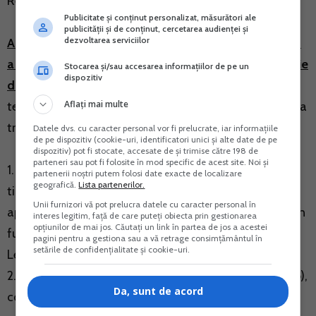
Recomandarile ITM Harghita pentru erori in
Revisal
:
Publicitate și conținut personalizat, măsurători ale
publicității și de conținut, cercetarea audienței și
dezvoltarea serviciilor
A. Pentru angajatorii care au instalat versiunea 6.0.4
a aplicatiei Revisal sau au actualizat aplicatia proprie
Stocarea și/sau accesarea informațiilor de pe un
dispozitiv
de gestiune a salariatilor
conform specificatiilor
Aflați mai multe
tehnice revizuite la data de 15 martie 2016 si trebuie sa
transmita registrul, solutia de moment este:
Datele dvs. cu caracter personal vor fi prelucrate, iar informațiile
de pe dispozitiv (cookie-uri, identificatori unici și alte date de pe
dispozitiv) pot fi stocate, accesate de și trimise către 198 de
parteneri sau pot fi folosite în mod specific de acest site. Noi și
1. inventarierea contractelor care fac obiectul acestui
partenerii noștri putem folosi date exacte de localizare
geografică.
Lista partenerilor.
tip de suspendare (in situatia celor care folosesc noua
Unii furnizori vă pot prelucra datele cu caracter personal în
aplicatie Revisal, folosirea listei generate automat prin
interes legitim, față de care puteți obiecta prin gestionarea
opțiunilor de mai jos. Căutați un link în partea de jos a acestei
functiunea Instrumente – Anulare Suspendare Temei
pagini pentru a gestiona sau a vă retrage consimțământul în
setările de confidențialitate și cookie-uri.
Legal Eliminat);
2. anularea suspendarii conform cod art. 51 alin. 1 lit. b),
Da, sunt de acord
contractul revenind la starea anterioara inregistrarii