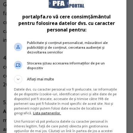
Guvernului nr. 37/2020 privind acordarea unor
facilitati pentru creditele acordate de institutii de
portalpfa.ro vă cere consimțământul
credit si institutii financiare nebancare anumitor
pentru folosirea datelor dvs. cu caracter
personal pentru:
categorii de debitori, si a modelului conventiei de
implementare(MO nr. 326 din 31 martie 2021);
Publicitate și conținut personalizat, măsurători ale
publicității și de conținut, cercetarea audienței și
dezvoltarea serviciilor
4.
Legea nr. 55/2021
privind modificarea si
Stocarea și/sau accesarea informațiilor de pe un
completarea Legii nr. 241/2005 pentru prevenirea si
dispozitiv
combaterea evaziunii fiscale(MO nr. 332 din 1 aprilie
Aflați mai multe
2021);
Datele dvs. cu caracter personal vor fi prelucrate, iar informațiile
de pe dispozitiv (cookie-uri, identificatori unici și alte date de pe
dispozitiv) pot fi stocate, accesate de și trimise către 198 de
5.
Ordinul presedintelui Agentiei Nationale de
parteneri sau pot fi folosite în mod specific de acest site. Noi și
partenerii noștri putem folosi date exacte de localizare
Administrare Fiscala nr.470/2021
pentru aprobarea
geografică.
Lista partenerilor.
modelului si continutului formularului 204 "Declaratie
Unii furnizori vă pot prelucra datele cu caracter personal în
interes legitim, față de care puteți obiecta prin gestionarea
anuala de venit pentru asocieri fara personalitate
opțiunilor de mai jos. Căutați un link în partea de jos a acestei