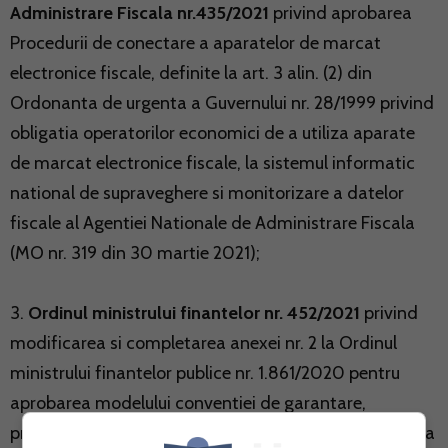
Administrare Fiscala nr.435/2021
privind aprobarea
Procedurii de conectare a aparatelor de marcat
electronice fiscale, definite la art. 3 alin. (2) din
Ordonanta de urgenta a Guvernului nr. 28/1999 privind
obligatia operatorilor economici de a utiliza aparate
de marcat electronice fiscale, la sistemul informatic
national de supraveghere si monitorizare a datelor
fiscale al Agentiei Nationale de Administrare Fiscala
(MO nr. 319 din 30 martie 2021);
3.
Ordinul ministrului finantelor nr. 452/2021
privind
modificarea si completarea anexei nr. 2 la Ordinul
ministrului finantelor publice nr. 1.861/2020 pentru
aprobarea modelului conventiei de garantare,
prevazuta la art. 5 alin. (2) din Ordonanta de urgenta a