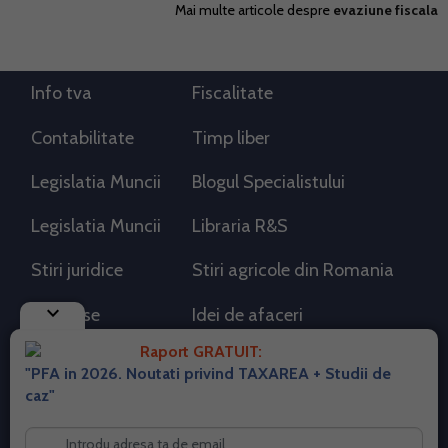
Mai multe articole despre
evaziune fiscala
Info tva
Fiscalitate
Contabilitate
Timp liber
Legislatia Muncii
Blogul Specialistului
Legislatia Muncii
Libraria R&S
Stiri juridice
Stiri agricole din Romania
keyboard_arrow_down
AdSense
Idei de afaceri
Raport GRATUIT:
"PFA in 2026. Noutati privind TAXAREA + Studii de
RSS Flux RSS 2.0
caz"
Sitemap XML
Despre cookies
Parterneri PortalPFA