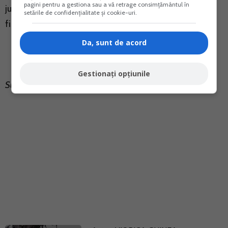
pagini pentru a gestiona sau a vă retrage consimțământul în
juridica si entitati supuse regimului transparentei
setările de confidențialitate și cookie-uri.
fiscale" (MO nr. 336 din 2 aprilie 2021).
Da, sunt de acord
Gestionați opțiunile
Sursa: ANAF