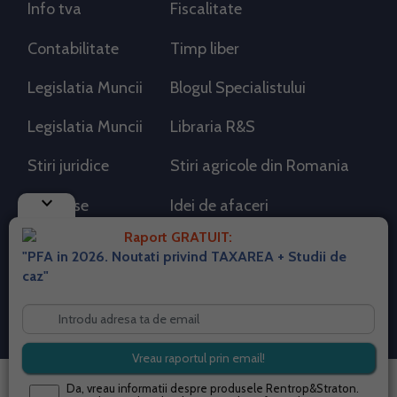
Info tva
Fiscalitate
Contabilitate
Timp liber
Legislatia Muncii
Blogul Specialistului
Legislatia Muncii
Libraria R&S
Stiri juridice
Stiri agricole din Romania
keyboard_arrow_down
AdSense
Idei de afaceri
Raport GRATUIT:
"PFA in 2026. Noutati privind TAXAREA + Studii de
RSS Flux RSS 2.0
caz"
Sitemap XML
Despre cookies
Parterneri PortalPFA
Termeni si conditii
Contact
© 2026 portalpfa.ro. Toate drepturile rezervate.
Da, vreau informatii despre produsele Rentrop&Straton.