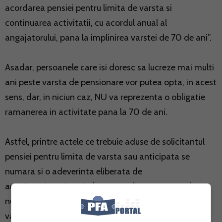
acordarea pensiei pentru limita de varsta si
continuarea activitatii, cu acordul anual al
angajatorului, pana la implinirea varstei de 70 de ani”.
Asadar, persoanele care isi doresc sa lucreze mai multi
ani peste varsta de pensionare vor putea opta, in acest
sens, dar, in niciun caz, NU va reprezenta o obligatie
ramanerea in activitate pana la 70 de ani.
Astfel, printre actele ce trebuie aduse de solicitantul
pensiei pentru limita de varsta sau anticipata se
numara si o adeverinta eliberata de
angajator/angajatori, dupa caz, din care sa rezulte ca
nu s-a dorit continuarea activitatii pana la implinirea
varstei de 70 de ani - o adeverinta care a fost ceruta