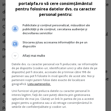
portalpfa.ro vă cere consimțământul
insa de casele de pensii si in ultimele doua luni. Departe
pentru folosirea datelor dvs. cu caracter
de a fi o declaratie de auto-limitare a dreptului la
personal pentru:
munca, adeverinta arata o simpla optiune a partilor.
Publicitate și conținut personalizat, măsurători ale
Cumulul pensiei cu salariul este permis in continuare,
publicității și de conținut, cercetarea audienței și
dezvoltarea serviciilor
dar este imposibil, conform Codului muncii, ca raportul
de munca sa continue dupa pensionare, fiind
Stocarea și/sau accesarea informațiilor de pe un
dispozitiv
necesara, daca se doreste continuarea activitatii,
Aflați mai multe
incheierea unui nou contract.
Datele dvs. cu caracter personal vor fi prelucrate, iar informațiile
de pe dispozitiv (cookie-uri, identificatori unici și alte date de pe
Cererea de pensionare, impreuna cu actele prin care se
dispozitiv) pot fi stocate, accesate de și trimise către 198 de
parteneri sau pot fi folosite în mod specific de acest site. Noi și
dovedeste indeplinirea conditiilor prevazute de lege, se
partenerii noștri putem folosi date exacte de localizare
geografică.
Lista partenerilor.
depune, in termen de 30 de zile de la data indeplinirii
Unii furnizori vă pot prelucra datele cu caracter personal în
acestor conditii, la casa teritoriala de pensii
interes legitim, față de care puteți obiecta prin gestionarea
opțiunilor de mai jos. Căutați un link în partea de jos a acestei
competenta, in a carei raza domiciliaza titularul.
pagini pentru a gestiona sau a vă retrage consimțământul în
setările de confidențialitate și cookie-uri.
Probabil, cand ati depus cererea de pensionare, vi s-a