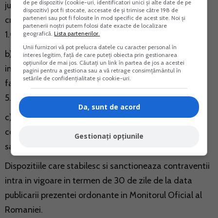
de pe dispozitiv (cookie-uri, identificatori unici și alte date de pe
juridica, a evidentei obligatiilor de plata si a evidentei
dispozitiv) pot fi stocate, accesate de și trimise către 198 de
parteneri sau pot fi folosite în mod specific de acest site. Noi și
creantelor, pentru care amenda este de la 500 la
partenerii noștri putem folosi date exacte de localizare
1.000 lei;
geografică.
Lista partenerilor.
Unii furnizori vă pot prelucra datele cu caracter personal în
b) netransmiterea de catre persoana juridica, prin
interes legitim, față de care puteți obiecta prin gestionarea
opțiunilor de mai jos. Căutați un link în partea de jos a acestei
internet, la adresa dedicata in acest scop, a situatiei,
pagini pentru a gestiona sau a vă retrage consimțământul în
setările de confidențialitate și cookie-uri.
fapt ce se sanctioneaza cu amenda de la 1.000 la
5.000 lei;
Da, sunt de acord
c) nerespectarea indatoririlor referitoare la
confidentialitatea informatiilor, datelor si situatiilor,
Gestionați opțiunile
sanctionabile cu amenda de la 1.000 la 5.000 lei.
Dispozitiile care stabilesc si sanctioneaza contraventii
intra in vigoare in termen de 30 de zile de la data
publicarii prezentei ordonante in Monitorul Oficial al
Romaniei.