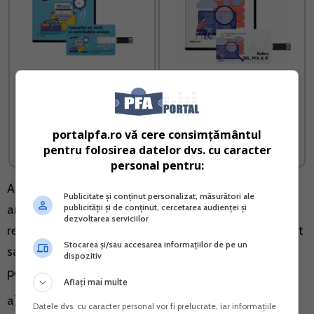
Ghid complet Impozitul pe
Radiere SRL PFA II IF
venit si contributiile
sociale
portalpfa.ro vă cere consimțământul
Vreau acest produs →
Vreau acest produs →
pentru folosirea datelor dvs. cu caracter
personal pentru:
Actul normativ mentionat actualizeaza si valoarea
Publicitate și conținut personalizat, măsurători ale
publicității și de conținut, cercetarea audienței și
amenzilor pentru neindeplinirea prevederilor legale si
dezvoltarea serviciilor
retinem faptul ca reprezinta contraventii daca nu sunt
Stocarea și/sau accesarea informațiilor de pe un
savarsite in astfel de conditii incat, potrivit legii
dispozitiv
penale, sa constituie infractiuni, urmatoarele fapte:
Aflați mai multe
a) netinerea si neactualizarea de catre persoana
Datele dvs. cu caracter personal vor fi prelucrate, iar informațiile