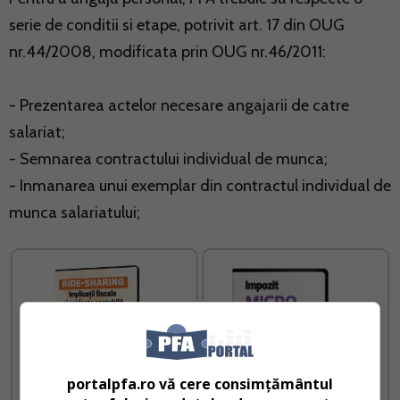
serie de conditii si etape, potrivit art. 17 din OUG
nr.44/2008, modificata prin OUG nr.46/2011:
- Prezentarea actelor necesare angajarii de catre
salariat;
- Semnarea contractului individual de munca;
- Inmanarea unui exemplar din contractul individual de
munca salariatului;
portalpfa.ro vă cere consimțământul