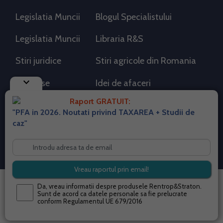
Legislatia Muncii
Blogul Specialistului
Legislatia Muncii
Libraria R&S
Stiri juridice
Stiri agricole din Romania
keyboard_arrow_down
AdSense
Idei de afaceri
Raport GRATUIT:
"PFA in 2026. Noutati privind TAXAREA + Studii de
RSS Flux RSS 2.0
caz"
Sitemap XML
Despre cookies
Parterneri PortalPFA
Termeni si conditii
Contact
© 2026 portalpfa.ro. Toate drepturile rezervate.
Da, vreau informatii despre produsele Rentrop&Straton.
Sunt de acord ca datele personale sa fie prelucrate
conform
Regulamentul UE 679/2016