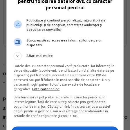
pentru folosirea datelor dvs. cu caracter
personal pentru:
RIDE-SHARING implicatii
Impozit MICRO 2026 Fara
fiscale si evidenta
erori fara amenzi
Publicitate și conținut personalizat, măsurători ale
publicității și de conținut, cercetarea audienței și
contabila pentru PFA si SRL
dezvoltarea serviciilor
Vreau acest produs →
Vreau acest produs →
Stocarea și/sau accesarea informațiilor de pe un
dispozitiv
Aflați mai multe
- Inregistrarea contractului individual de munca in
Datele dvs. cu caracter personal vor fi prelucrate, iar informațiile
de pe dispozitiv (cookie-uri, identificatori unici și alte date de pe
registrul de evidenta a salariatilor;
dispozitiv) pot fi stocate, accesate de și trimise către 198 de
parteneri sau pot fi folosite în mod specific de acest site. Noi și
- Inceperea efectiva a activitatii;
partenerii noștri putem folosi date exacte de localizare
geografică.
Lista partenerilor.
Unii furnizori vă pot prelucra datele cu caracter personal în
Potrivit legislatiei in vigoare, titularul persoanei fizice
interes legitim, față de care puteți obiecta prin gestionarea
opțiunilor de mai jos. Căutați un link în partea de jos a acestei
autorizate si titularul intreprinderii individuale nu pot
pagini pentru a gestiona sau a vă retrage consimțământul în
setările de confidențialitate și cookie-uri.
incheia contracte individuale de munca cu entitatile pe
care le reprezinta.