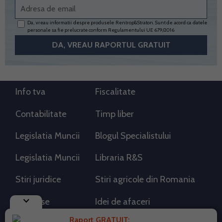
Da, vreau informatii despre produsele Rentrop&Straton. Sunt de acord ca datele
personale sa fie prelucrate conform
Regulamentului UE 679/2016
Info tva
Fiscalitate
Contabilitate
Timp liber
Legislatia Muncii
Blogul Specialistului
Legislatia Muncii
Libraria R&S
Stiri juridice
Stiri agricole din Romania
keyboard_arrow_down
AdSense
Idei de afaceri
Raport GRATUIT: