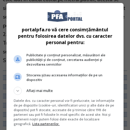
situeaza la cca. 900 de euro. Pe primele locuri in acest
sens se afla Elvetia, Franta si Germania, unde preturile
pe metrul patrat sunt cuprinse intre 5.785 euro/mp si
portalpfa.ro vă cere consimțământul
2.860 euro/mp. La polul opus se afla tari precum
pentru folosirea datelor dvs. cu caracter
personal pentru:
Turcia, unde pretul pe metrul patrat a fost in primul
semestru de doar 534 de euro, Cehia (832 euro),
Publicitate și conținut personalizat, măsurători ale
Slovacia (879 euro) si Romania (900 euro).
publicității și de conținut, cercetarea audienței și
dezvoltarea serviciilor
Stocarea și/sau accesarea informațiilor de pe un
dispozitiv
Aflați mai multe
Datele dvs. cu caracter personal vor fi prelucrate, iar informațiile
de pe dispozitiv (cookie-uri, identificatori unici și alte date de pe
dispozitiv) pot fi stocate, accesate de și trimise către 198 de
parteneri sau pot fi folosite în mod specific de acest site. Noi și
partenerii noștri putem folosi date exacte de localizare
geografică.
Lista partenerilor.