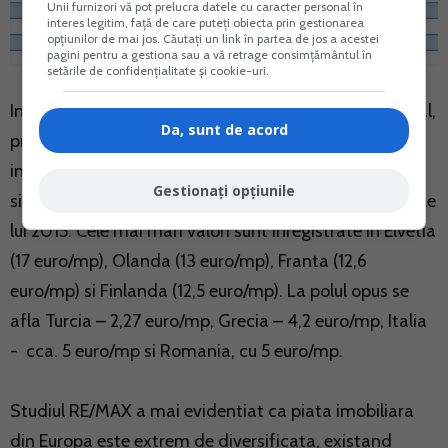
Unii furnizori vă pot prelucra datele cu caracter personal în
interes legitim, față de care puteți obiecta prin gestionarea
opțiunilor de mai jos. Căutați un link în partea de jos a acestei
pagini pentru a gestiona sau a vă retrage consimțământul în
setările de confidențialitate și cookie-uri.
In ceea ce priveste inchirierile pe segmentul rezidential,
Da, sunt de acord
pretul pe metrul patrat a ramas aproape neschimbat
in majoritatea statelor. Astfel, in Romania acesta se
Gestionați opțiunile
situeaza la cca. 5 euro/mp, la acelasi nivel ca si la finele
lui 2015. Cele mai mari valori sunt inregistrate in Elvetia
(17 euro/mp), Olanda (13 euro/mp), Franta (12,6
euro/mp) si Finlanda (12,5 euro/mp). La polul opus se
afla Turcia – 2,27 euro/mp, Grecia – 4,2 euro/mp, Italia
- cca. 5 euro/mp si Romania, cu 5 euro/mp.
Studiul RE/MAX a mai evidentiat ca piata imobiliara
din Europa este extrem de diversificata, existand