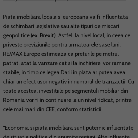
Piata imobiliara locala si europeana va fi influentata
de schimbari legislative sau alte tipuri de miscari
geopolitice (ex. Brexit). Astfel, la nivel local, in ceea ce
priveste previziunile pentru urmatoarele sase luni,
RE/MAX Europe estimeaza ca preturile pe metrul
patrat, atat la vanzare cat si la inchiriere, vor ramane
stabile, in timp ce legea Darii in plata ar putea avea
chiar un efect usor negativ in numarul de tranzactii. Cu
toate acestea, investitiile pe segmentul imobiliar din
Romania vor fi in continuare la un nivel ridicat, printre
cele mai mari din CEE, conform statisticii.
“Economia si piata imobiliara sunt puternic influentate
de situatia politica din anumite regiuni. Alte influente