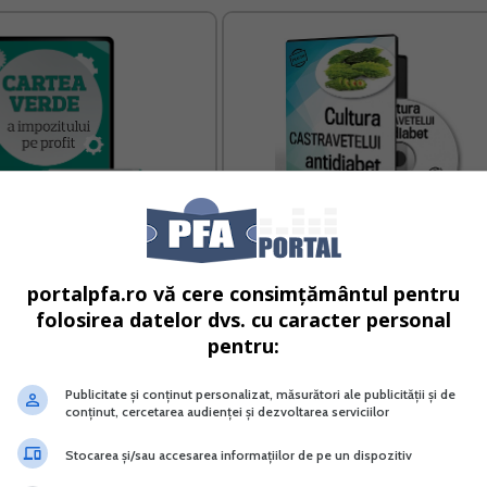
Verde a impozitului pe profit
Cultura castravetelui anti-diabet
portalpfa.ro vă cere consimțământul pentru
folosirea datelor dvs. cu caracter personal
Vreau acest produs →
Vreau acest produs →
pentru:
Publicitate și conținut personalizat, măsurători ale publicității și de
conținut, cercetarea audienței și dezvoltarea serviciilor
trem de necesar! Completarea Declaratiei unice fara un aj
Stocarea și/sau accesarea informațiilor de pe un dispozitiv
cial in situatiile complexe, in care exista mai multe tipuri si