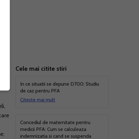
e
Cele mai citite stiri
In ce situatii se depune D700: Studiu
de caz pentru PFA
Citeste mai mult
li,
care
Concediul de maternitate pentru
medicii PFA: Cum se calculeaza
e;
indemnizatia si cand se suspenda