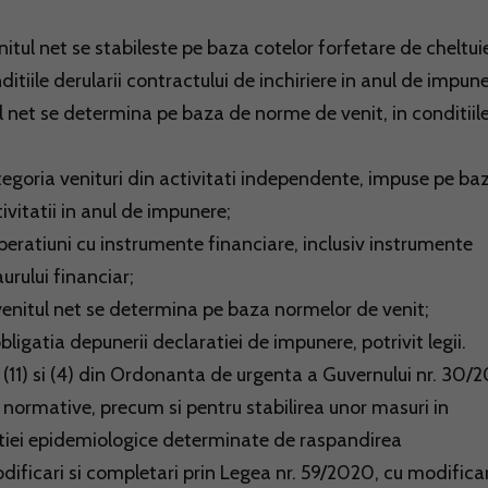
itul net se stabileste pe baza cotelor forfetare de cheltuie
ditiile derularii contractului de inchiriere in anul de impune
l net se determina pe baza de norme de venit, in conditiil
categoria venituri din activitati independente, impuse pe ba
tivitatii in anul de impunere;
e operatiuni cu instrumente financiare, inclusiv instrumente
urului financiar;
e venitul net se determina pe baza normelor de venit;
bligatia depunerii declaratiei de impunere, potrivit legii.
, (11) si (4) din Ordonanta de urgenta a Guvernului nr. 30/
normative, precum si pentru stabilirea unor masuri in
uatiei epidemiologice determinate de raspandirea
ficari si completari prin Legea nr. 59/2020, cu modificar