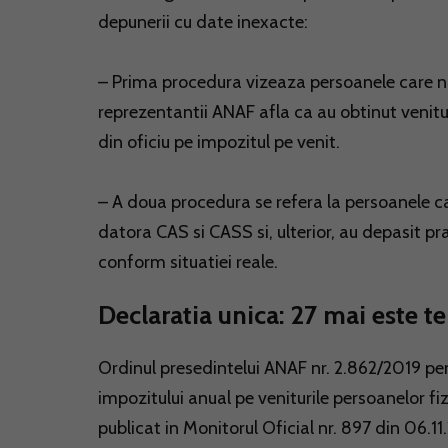
depunerii cu date inexacte:
– Prima procedura vizeaza persoanele care n
reprezentantii ANAF afla ca au obtinut venitur
din oficiu pe impozitul pe venit.
– A doua procedura se refera la persoanele ca
datora CAS si CASS si, ulterior, au depasit pra
conform situatiei reale.
Declaratia unica: 27 mai este 
Ordinul presedintelui ANAF nr. 2.862/2019 pen
impozitului anual pe veniturile persoanelor fi
publicat in Monitorul Oficial nr. 897 din 06.11