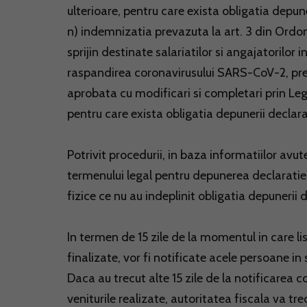
ulterioare, pentru care exista obligatia depuner
n) indemnizatia prevazuta la art. 3 din Ordo
sprijin destinate salariatilor si angajatorilor
raspandirea coronavirusului SARS-CoV-2, prec
aprobata cu modificari si completari prin Leg
pentru care exista obligatia depunerii declarat
Potrivit procedurii, in baza informatiilor avut
termenului legal pentru depunerea declaratiei
fizice ce nu au indeplinit obligatia depunerii d
In termen de 15 zile de la momentul in care li
finalizate, vor fi notificate acele persoane in
Daca au trecut alte 15 zile de la notificarea c
veniturile realizate, autoritatea fiscala va trec