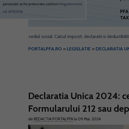
personale sa fie prelucrate conform
Regulamentul
PFA 
UE 679/2016
TAX
pentru sediul social: Calcul impozit, declaratii si deductibilitate
•
PORTALPFA.RO
»
LEGISLATIE
»
DECLARATIA U
Declaratia Unica 2024: ce
Formularului 212 sau dep
de
REDACTIA PORTALPFA
la 09 Mai. 2024