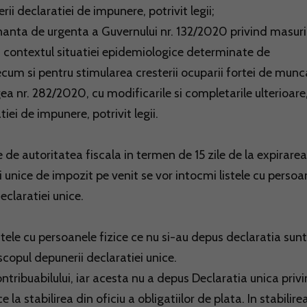
ii declaratiei de impunere, potrivit legii;
nanta de urgenta a Guvernului nr. 132/2020 privind masuri
 in contextul situatiei epidemiologice determinate de
um si pentru stimularea cresterii ocuparii fortei de munc
ea nr. 282/2020, cu modificarile si completarile ulterioare
iei de impunere, potrivit legii.
e de autoritatea fiscala in termen de 15 zile de la expirarea
 unice de impozit pe venit se vor intocmi listele cu persoa
eclaratiei unice.
stele cu persoanele fizice ce nu si-au depus declaratia sunt
 scopul depunerii declaratiei unice.
ontribuabilului, iar acesta nu a depus Declaratia unica priv
e la stabilirea din oficiu a obligatiilor de plata. In stabilire