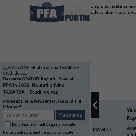
Un proiect editorial m
Liderul informatiilor spe
Descarca GRATUIT Raportul Special
PFA in 2026. Noutati privind
TAXAREA + Studii de caz
Aboneaza-te la Newsletterul Gratuit si fii
informat!
Va 
Rap
Da, vreau informatii despre produsele
Adau
Rentrop&Straton. Sunt de acord ca datele
pent