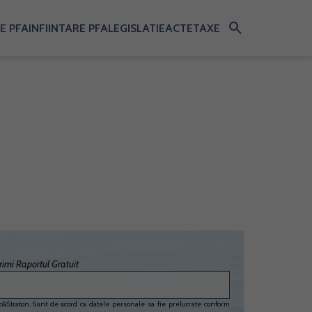
search
E PFA
INFIINTARE PFA
LEGISLATIE
ACTE
TAXE
imi Raportul Gratuit
&Straton. Sunt de acord ca datele personale sa fie prelucrate conform