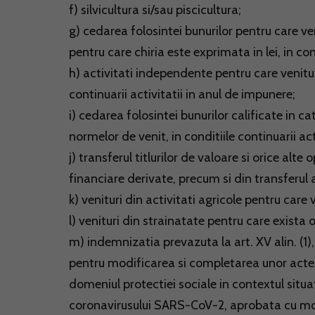
f) silvicultura si/sau piscicultura;
g) cedarea folosintei bunurilor pentru care ven
pentru care chiria este exprimata in lei, in con
h) activitati independente pentru care venitu
continuarii activitatii in anul de impunere;
i) cedarea folosintei bunurilor calificate in 
normelor de venit, in conditiile continuarii ac
j) transferul titlurilor de valoare si orice alt
financiare derivate, precum si din transferul a
k) venituri din activitati agricole pentru car
l) venituri din strainatate pentru care exista o
m) indemnizatia prevazuta la art. XV alin. (1)
pentru modificarea si completarea unor acte 
domeniul protectiei sociale in contextul sit
coronavirusului SARS-CoV-2, aprobata cu modi