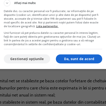
mpletare pot fi destul de greu de urmarit si chiar insuficient
Aflați mai multe
solide de fiscalitate.
Datele dvs. cu caracter personal vor fi prelucrate, iar informațiile de pe
dispozitiv (cookie-uri, identificatori unici și alte date de pe dispozitiv) pot fi
stocate, accesate de și trimise către 198 de parteneri sau pot fi folosite în
mod specific de acest site. Noi și partenerii noștri putem folosi date exacte
categorii de venituri:
de localizare geografică.
Lista partenerilor.
Unii furnizori vă pot prelucra datele cu caracter personal în interes legitim,
față de care puteți obiecta prin gestionarea opțiunilor de mai jos. Căutați un
 net se stabileste in sistem real, pe baza datelor din
link în partea de jos a acestei pagini pentru a gestiona sau a vă retrage
consimțământul în setările de confidențialitate și cookie-uri.
 care venitul net se stabileste in sistem real sau pe baza
Gestionați opțiunile
Da, sunt de acord
le pentru care impozitul se retine la sursa;
itul net se stabileste in sistem real, pe baza datelor din
itul net se stabileste pe baza cotelor forfetare de cheltuie
bunurilor pentru care chiria este exprimata in lei si pentru 
itului net anual in sistem real;
se stabileste in sistem real, pe baza datelor din contabilitat