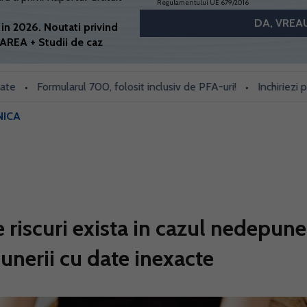
Regulamentului UE 679/2016
in 2026. Noutati privind
AREA + Studii de caz
Formularul 700, folosit inclusiv de PFA-uri!
Inchiriezi prin Bo
•
NICA
 riscuri exista in cazul nedepuner
unerii cu date inexacte