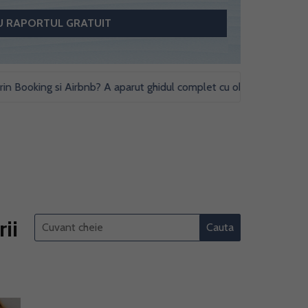
oking si Airbnb? A aparut ghidul complet cu obligatii fiscale si stud
ii