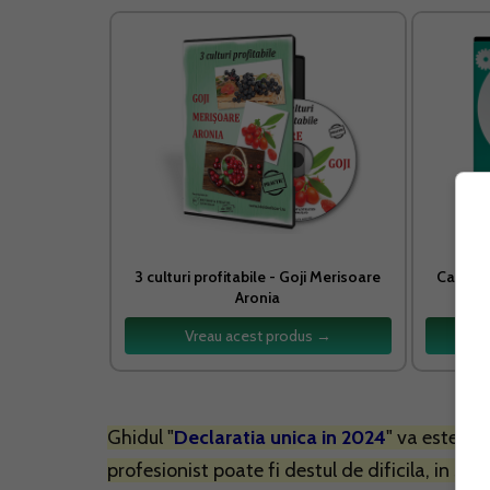
3 culturi profitabile - Goji Merisoare
Cartea 
Aronia
Vreau acest produs →
Ghidul "
Declaratia unica in 2024
" va este ex
profesionist poate fi destul de dificila, in spe