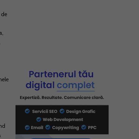
 de
a,
,
nele
ind
a