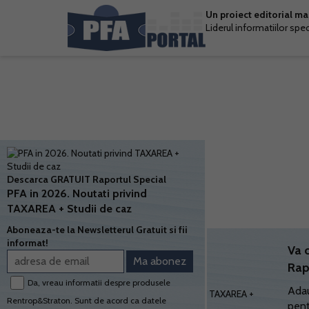
Un proiect editorial m
Liderul informatiilor spe
Descarca GRATUIT Raportul Special
PFA in 2026. Noutati privind
TAXAREA + Studii de caz
Aboneaza-te la Newsletterul Gratuit si fii
informat!
Va 
Rap
Da, vreau informatii despre produsele
Adau
Rentrop&Straton. Sunt de acord ca datele
pent