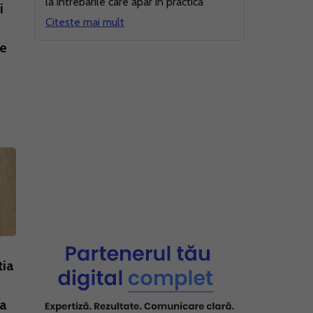
la intrebarile care apar in practica
i
Citeste mai mult
ie
tia
ta