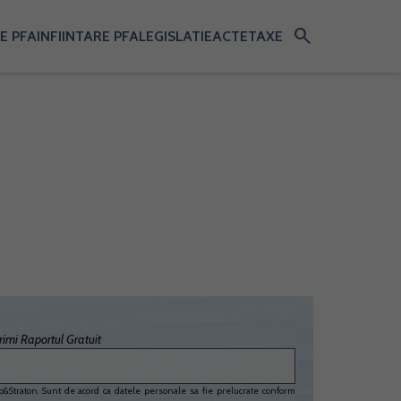
search
E PFA
INFIINTARE PFA
LEGISLATIE
ACTE
TAXE
imi Raportul Gratuit
&Straton. Sunt de acord ca datele personale sa fie prelucrate conform