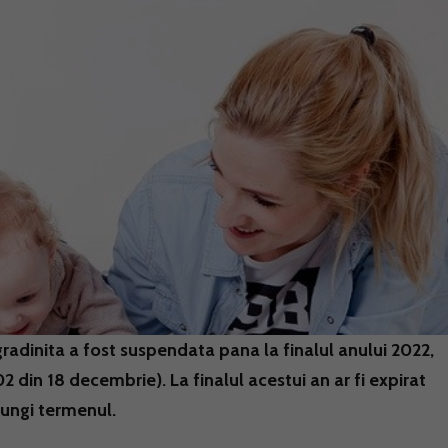
gradinita a fost suspendata pana la finalul anului 2022,
 din 18 decembrie). La finalul acestui an ar fi expirat
lungi termenul.