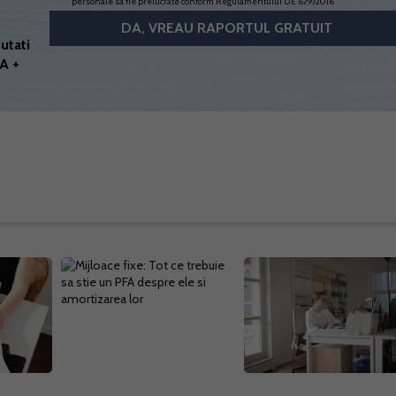
personale sa fie prelucrate conform
Regulamentului UE 679/2016
utati
A +