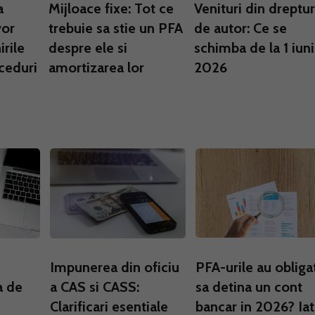
a
Mijloace fixe: Tot ce
Venituri din dreptur
vor
trebuie sa stie un PFA
de autor: Ce se
irile
despre ele si
schimba de la 1 iun
oceduri
amortizarea lor
2026
Impunerea din oficiu
PFA-urile au obliga
a de
a CAS si CASS:
sa detina un cont
Clarificari esentiale
bancar in 2026? Ia