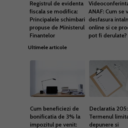
Registrul de evidenta
Videoconferint
fiscala se modifica:
ANAF: Cum se 
Principalele schimbari
desfasura intaln
propuse de Ministerul
online si ce pr
Finantelor
pot fi derulate?
Ultimele articole
Cum beneficiezi de
Declaratia 205:
bonificatia de 3% la
Termenul limit
impozitul pe venit:
depunere si