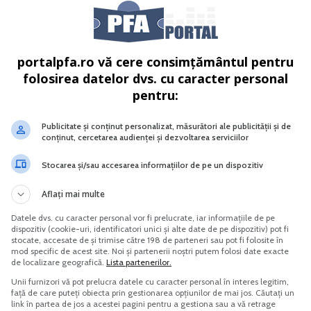
portalpfa.ro vă cere consimțământul pentru
Verde a impozitului pe profit
Capitalul social Noi reglementari
fiscale contabile si juridice
folosirea datelor dvs. cu caracter personal
pentru:
Vreau acest produs →
Vreau acest produs →
Publicitate și conținut personalizat, măsurători ale publicității și de
conținut, cercetarea audienței și dezvoltarea serviciilor
rea copiilor angajatilor in unitati care ofera servicii de
Stocarea și/sau accesarea informațiilor de pe un dispozitiv
Aflați mai multe
e reglementata se apropie de incheiere si se mentine situatia
Datele dvs. cu caracter personal vor fi prelucrate, iar informațiile de pe
lutionarii inadvertentelor si lacunelor care nu permit aplicarea,
dispozitiv (cookie-uri, identificatori unici și alte date de pe dispozitiv) pot fi
stocate, accesate de și trimise către 198 de parteneri sau pot fi folosite în
ificative, si pentru a se da eficienta reglementarii si preintampi
mod specific de acest site. Noi și partenerii noștri putem folosi date exacte
de localizare geografică.
Lista partenerilor.
mpune inlaturarea temporara a acestei situatii, cu celeritate, pr
Unii furnizori vă pot prelucra datele cu caracter personal în interes legitim,
uspendare a reglementarilor incidente, pentru perioada care in
față de care puteți obiecta prin gestionarea opțiunilor de mai jos. Căutați un
link în partea de jos a acestei pagini pentru a gestiona sau a vă retrage
, potrivit notei de fundamentare.