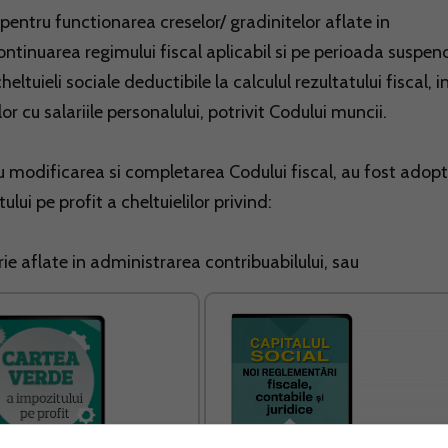
 pentru functionarea creselor/ gradinitelor aflate in
ontinuarea regimului fiscal aplicabil si pe perioada suspend
uieli sociale deductibile la calculul rezultatului fiscal, i
or cu salariile personalului, potrivit Codului muncii.
 modificarea si completarea Codului fiscal, au fost adop
lui pe profit a cheltuielilor privind:
e aflate in administrarea contribuabilului, sau