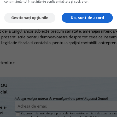
consimțământul în setările de confidențialitate și cookie-uri.
Gestionați opțiunile
Da, sunt de acord
 din echipa
Portalpfa.ro
din anul 2017, unde se concentreaza pe
ezinta cele mai relevante stiri din domeniu. Si-a inceput activitatea 
t de-a lungul anilor subiecte precum sanatate, amenajari interioar
 In prezent, scrie pentru dumneavoastra despre tot ceea ce insea
egislatie fiscala si contabila, pentru a sprijini contabilii, antrepreno
tenilor:
ADOU
cial
Adauga mai jos adresa de e-mail pentru a primi Raportul Gratuit
e e-
mi
Da, vreau informatii despre produsele Rentrop&Straton. Sunt de acord ca dat