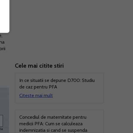
in
e,
mna
rii
Cele mai citite stiri
In ce situatii se depune D700: Studiu
de caz pentru PFA
Citeste mai mult
Concediul de maternitate pentru
medicii PFA: Cum se calculeaza
ele
indemnizatia si cand se suspenda