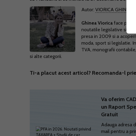
Autor:
VIORICA GHINEA
Ghinea Viorica
face parte
noutatile legislative si pr
presa in 2009 si a acoperi
moda, sport si legislatie.
TVA, monografii contabile, l
si alte categorii.
Ti-a placut acest articol? Recomanda-l prie
Va oferim C
un Raport Spe
Gratuit
Adauga adresa d
mail pentru a pri