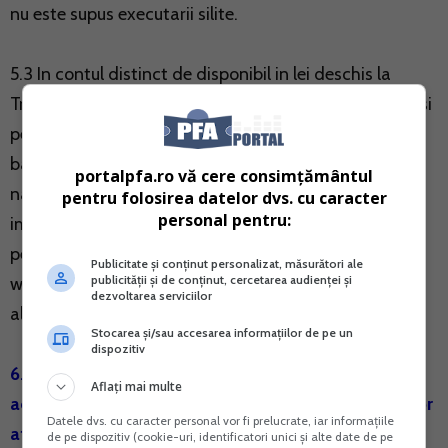
nu este supus executarii silite.
5.3 In contul distinct de disponibil in lei deschis la
Trezoreria Statului potrivit pct 5.1 persoanele juridice si
persoanele fizice pot achita sume prin virament
bancar, precum si online prin intermediul "Sistemului
portalpfa.ro vă cere consimțământul
national electronic de plata" - SNEP, dezvoltat,
pentru folosirea datelor dvs. cu caracter
personal pentru:
implementat, administrat si operat de Autoritatea
pentru Digitalizarea Romaniei, disponibil la adresa
Publicitate și conținut personalizat, măsurători ale
publicității și de conținut, cercetarea audienței și
www.ghiseul.ro, prin intermediul cardurilor de debit si
dezvoltarea serviciilor
al cardurilor de credit.
Stocarea și/sau accesarea informațiilor de pe un
dispozitiv
6. Facilitati fiscale pentru cheltuielile cu bunurile
Aflați mai multe
acordate si serviciile prestate, destinate persoanelor
Datele dvs. cu caracter personal vor fi prelucrate, iar informațiile
afectate de conflictul armat din Ucraina
de pe dispozitiv (cookie-uri, identificatori unici și alte date de pe