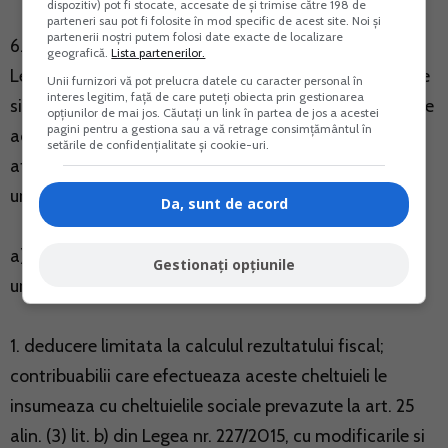
dispozitiv) pot fi stocate, accesate de și trimise către 198 de
parteneri sau pot fi folosite în mod specific de acest site. Noi și
partenerii noștri putem folosi date exacte de localizare
6.1 Prin derogare de la prevederile art. 25 si 56 din
geografică.
Lista partenerilor.
Legea nr. 227/2015 privind Codul fiscal, cu modificarile
Unii furnizori vă pot prelucra datele cu caracter personal în
interes legitim, față de care puteți obiecta prin gestionarea
si completarile ulterioare, pentru cheltuielile cu bunurile
opțiunilor de mai jos. Căutați un link în partea de jos a acestei
pagini pentru a gestiona sau a vă retrage consimțământul în
acordate si serviciile prestate, destinate persoanelor
setările de confidențialitate și cookie-uri.
afectate de conflictul armat din Ucraina, se aplica
urmatoarele reguli fiscale, dupa caz:
Da, sunt de acord
a) pentru platitorii de impozit pe profit se aplica
Gestionați opțiunile
urmatoarele reguli:
1. deducere limitata la calculul rezultatului fiscal;
contribuabilii care efectueaza aceste cheltuieli le
insumeaza cu cheltuielile sociale prevazute la art. 25
alin. (3) lit. b) din Legea nr. 227/2015, cu modificarile si