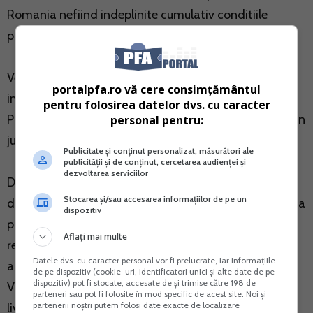
Romania nefiind indeplinite cumulativ conditiile
prevazute la art. 268 alin. (1) din Codul fiscal.
Veniturile inregistrate intra in baza de calcul a
portalpfa.ro vă cere consimțământul
impozitului pe veniturile microintreprinderilor.
pentru folosirea datelor dvs. cu caracter
Prestarea intracomunitara de servicii o veti prezenta in
personal pentru:
jurnalul de vanzari al societatii.
Publicitate și conținut personalizat, măsurători ale
publicității și de conținut, cercetarea audienței și
dezvoltarea serviciilor
Din punct de vedere declarativ veti completa si veti
Stocarea și/sau accesarea informațiilor de pe un
depune formularul D390 VIES Declaratie recapitulativa
dispozitiv
privind livrarile/achizitiile/prestarile intracomunitare
Aflați mai multe
reglementat de Ordinul nr. 705/2020 pentru
Datele dvs. cu caracter personal vor fi prelucrate, iar informațiile
aprobarea modelului si continutului formularului (390
de pe dispozitiv (cookie-uri, identificatori unici și alte date de pe
dispozitiv) pot fi stocate, accesate de și trimise către 198 de
VIES) "Declaratie recapitulativa privind
parteneri sau pot fi folosite în mod specific de acest site. Noi și
partenerii noștri putem folosi date exacte de localizare
livrarile/achizitiile/prestarile intracomunitare", pana la