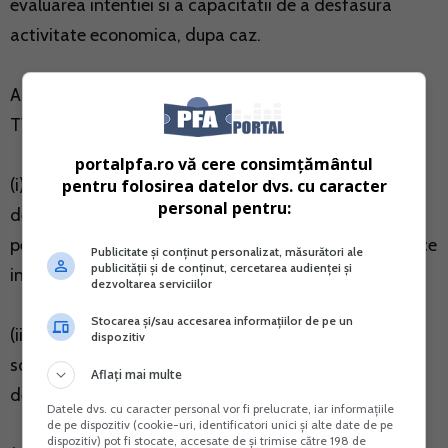
evaluarea intentiei si a capacitatii de a desfasura
activitate economica, dupa caz.
Astfel, in cazul PFA, pentru inregistrarea in scopuri de
TVA se vor depune urmatoarele documente:
portalpfa.ro vă cere consimțământul
(i) Declaratia 070 Declaratie de inregistrare fiscala /
pentru folosirea datelor dvs. cu caracter
personal pentru:
declaratie de mentiuni/declaratie de radiere pentru
persoanele fizice care desfasoara activitati economice
Publicitate și conținut personalizat, măsurători ale
publicității și de conținut, cercetarea audienței și
in mod independent sau exercita profesii libere;
dezvoltarea serviciilor
Stocarea și/sau accesarea informațiilor de pe un
(ii) Jurnalul de vanzari pentru perioada anterioara
dispozitiv
solicitarii codului de TVA (pentru a se verifica plafonul
Aflați mai multe
de TVA – ca nu a fost depasit);
Datele dvs. cu caracter personal vor fi prelucrate, iar informațiile
de pe dispozitiv (cookie-uri, identificatori unici și alte date de pe
dispozitiv) pot fi stocate, accesate de și trimise către 198 de