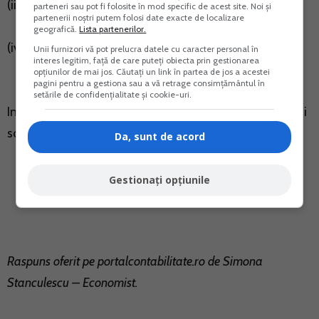
(iii) Registrul jurnal de incasari si plati;
parteneri sau pot fi folosite în mod specific de acest site. Noi și
partenerii noștri putem folosi date exacte de localizare
geografică.
Lista partenerilor.
(iv) Copie CUI PFA.
Unii furnizori vă pot prelucra datele cu caracter personal în
interes legitim, față de care puteți obiecta prin gestionarea
opțiunilor de mai jos. Căutați un link în partea de jos a acestei
pagini pentru a gestiona sau a vă retrage consimțământul în
setările de confidențialitate și cookie-uri.
In functie de inspectorii care analizeaza dosarul, pot fi
solicitate si alte documente.
Da, sunt de acord
Gestionați opțiunile
Raspuns oferit pe
portalcontabilitate.ro
de Simona
Stanculescu – Economist.