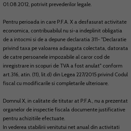
01.08.2012, potrivit prevederilor legale.
Pentru perioada in care P.F.A. X a desfasurat activitate
economica, contribuabilul nu si-a indeplinit obligatia
de a intocmi si de a depune declaratia 311- "Declaratie
privind taxa pe valoarea adaugata colectata, datorata
de catre persoanele impozabile al caror cod de
inregistrare in scopuri de TVA a fost anulat" conform
art.316, atin. (11), lit.d) din Legea 227/2015 privind Codul
fiscal cu modificarile si completarile ulterioare.
Domnul X, in calitate de titutar at P.F.A., nu a prezentat
organelor de inspectie fiscala documente justificative
pentru achizitiile efectuate.
In vederea stabilirii venitutui net anual din activitati