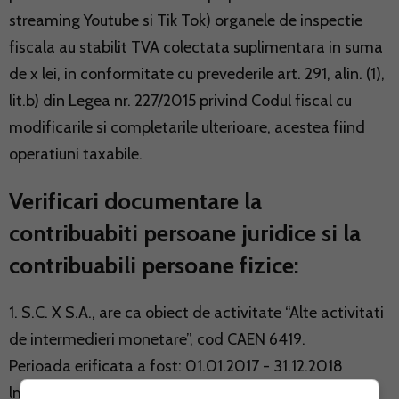
streaming Youtube si Tik Tok) organele de inspectie
fiscala au stabilit TVA colectata suplimentara in suma
de x lei, in conformitate cu prevederile art. 291, alin. (1),
lit.b) din Legea nr. 227/2015 privind Codul fiscal cu
modificarile si completarile ulterioare, acestea fiind
operatiuni taxabile.
Verificari documentare la
contribuabiti persoane juridice si la
contribuabili persoane fizice:
1. S.C. X S.A., are ca obiect de activitate “Alte activitati
de intermedieri monetare”, cod CAEN 6419.
Perioada erificata a fost: 01.01.2017 - 31.12.2018
lmpozit pe profit.