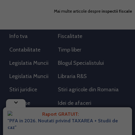
Mai multe articole despre
inspectii fiscale
Info tva
Fiscalitate
Contabilitate
Timp liber
Legislatia Muncii
Blogul Specialistului
Legislatia Muncii
Libraria R&S
Stiri juridice
Stiri agricole din Romania
keyboard_arrow_down
AdSense
Idei de afaceri
Raport GRATUIT:
"PFA in 2026. Noutati privind TAXAREA + Studii de
RSS Flux RSS 2.0
caz"
Sitemap XML