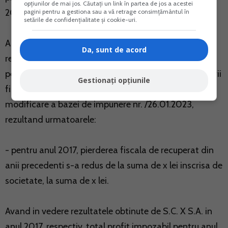
opțiunilor de mai jos. Căutați un link în partea de jos a acestei
2017 si 2018.
pagini pentru a gestiona sau a vă retrage consimțământul în
setările de confidențialitate și cookie-uri.
Astfel, organele de inspectie fiscala au procedat la
Da, sunt de acord
recalcularea rezultatului fiscal al societatii pentru
perioada 01.01.2017-31.12.2018, prin preluarea pierderii
Gestionați opțiunile
fiscale stabilita pentru anul 2016 prin Decizia de
modificare a bazei de impunere nr. /26.01.2023,
rezultand urmatoarele:
- pentru anul 2017, pierderea fiscala de recuperat din
anii precedenti s-a redus de la suma de x lei inscrisa de
societate, la suma de x lei.
Avand in vedere rezultatele obtinute de S.C. X S.A. in
anul 2017, respectiv, total profit impozabil pentru anul