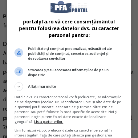
Principalele constatari ale organelor de inspectie
portalpfa.ro vă cere consimțământul
fiscala au fost:
pentru folosirea datelor dvs. cu caracter
personal pentru:
Din verificarea informatiilor existente in baza de date
Publicitate și conținut personalizat, măsurători ale
ANAF si tinand cont de Decizia privind modificarea
publicității și de conținut, cercetarea audienței și
dezvoltarea serviciilor
bazei de impozitare ca urmare a inspectiei fiscale
Stocarea și/sau accesarea informațiilor de pe un
partiale derulate anterior, organele de inspectie fiscala
dispozitiv
au constatat ca de la data comunicarii actelor
Aflați mai multe
administrativ fiscale si pana la initierea verificarii
Datele dvs. cu caracter personal vor fi prelucrate, iar informațiile
documentare, S.C. X S.A. nu a depus declaratii
de pe dispozitiv (cookie-uri, identificatori unici și alte date de pe
dispozitiv) pot fi stocate, accesate de și trimise către 198 de
rectificative cod 101 “Declaratia pFiYind impozitul pe
parteneri sau pot fi folosite în mod specific de acest site. Noi și
partenerii noștri putem folosi date exacte de localizare
profit”, prin care pierderea fiscala stabilita pentru anul
geografică.
Lista partenerilor.
2016, sa fie preluata corect in declaratii rectificative
Unii furnizori vă pot prelucra datele cu caracter personal în
interes legitim, față de care puteți obiecta prin gestionarea
privind impozitul pe profit cod 101, aferente anilor