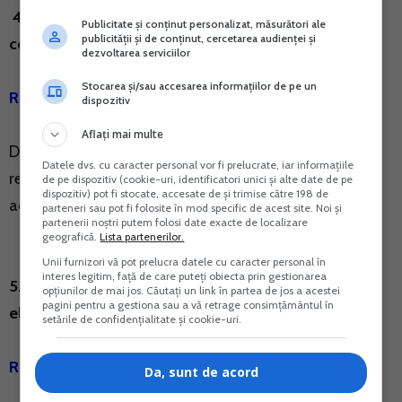
4. Intrebare: Sunt eligibile cheltuielile cu serviciile
Publicitate și conținut personalizat, măsurători ale
publicității și de conținut, cercetarea audienței și
contabile?
dezvoltarea serviciilor
Stocarea și/sau accesarea informațiilor de pe un
Raspuns oficial
dispozitiv
Aflați mai multe
Da, sunt eligibile si incadrate drept datorii curente si
Datele dvs. cu caracter personal vor fi prelucrate, iar informațiile
restante catre furnizori necesare desfasurarii
de pe dispozitiv (cookie-uri, identificatori unici și alte date de pe
dispozitiv) pot fi stocate, accesate de și trimise către 198 de
activitatii.
parteneri sau pot fi folosite în mod specific de acest site. Noi și
partenerii noștri putem folosi date exacte de localizare
geografică.
Lista partenerilor.
Unii furnizori vă pot prelucra datele cu caracter personal în
interes legitim, față de care puteți obiecta prin gestionarea
5. Intrebare: Codul CAEN 6920 pentru PFA este
opțiunilor de mai jos. Căutați un link în partea de jos a acestei
pagini pentru a gestiona sau a vă retrage consimțământul în
eligibil?
setările de confidențialitate și cookie-uri.
Raspuns oficial
Da, sunt de acord