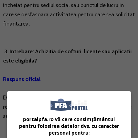
incheiat pentru sediul social sau punctul de lucru in
care se desfasoara activitatea pentru care s-a solicitat
finantarea.
3. Intrebare: Achizitia de softuri, licente sau aplicatii
este eligibila?
Raspuns oficial
Da, este eligibila si se incadreaza la datorii curente si
restante catre furnizori, sau achizitia de echipamente
sau tehnologii necesare desfasurarii activitatii.
portalpfa.ro vă cere consimțământul
pentru folosirea datelor dvs. cu caracter
personal pentru: