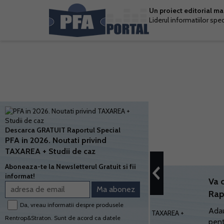
Un proiect editorial m
Liderul informatiilor spe
Descarca GRATUIT Raportul Special
PFA in 2026. Noutati privind
TAXAREA + Studii de caz
Aboneaza-te la Newsletterul Gratuit si fii
informat!
Va 
Rap
Da, vreau informatii despre produsele
Adau
Rentrop&Straton. Sunt de acord ca datele
pent