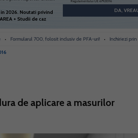
Regulamentului UE 679/2016
in 2026. Noutati privind
AREA + Studii de caz
rmularul 700, folosit inclusiv de PFA-uri!
Inchiriezi prin Bookin
•
016
ura de aplicare a masurilor