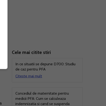
Cele mai citite stiri
In ce situatii se depune D700: Studiu
de caz pentru PFA
Citeste mai mult
Concediul de maternitate pentru
medicii PFA: Cum se calculeaza
ta
indemnizatia si cand se suspenda