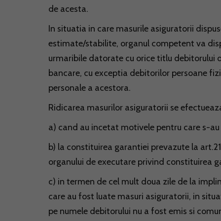
de acesta.
In situatia in care masurile asiguratorii dis
estimate/stabilite, organul competent va dis
urmaribile datorate cu orice titlu debitorului d
bancare, cu exceptia debitorilor persoane fizic
personale a acestora.
Ridicarea masurilor asiguratorii se efectueaza
a) cand au incetat motivele pentru care s-au 
b) la constituirea garantiei prevazute la art.21
organului de executare privind constituirea ga
c) in termen de cel mult doua zile de la impli
care au fost luate masuri asiguratorii, in situ
pe numele debitorului nu a fost emis si comuni