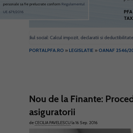
personale sa fie prelucrate conform
Regulamentul
PFA 
UE 679/2016
TAX
ru sediul social: Calcul impozit, declaratii si deductibilitate
Fo
•
PORTALPFA.RO
»
LEGISLATIE
»
OANAF 2546/2
Nou de la Finante: Proced
asiguratorii
de
CECILIA PAVELESCU
la 16 Sep. 2016