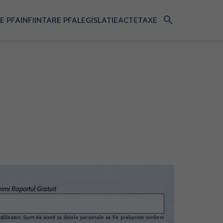
search
E PFA
INFIINTARE PFA
LEGISLATIE
ACTE
TAXE
imi Raportul Gratuit
&Straton. Sunt de acord ca datele personale sa fie prelucrate conform