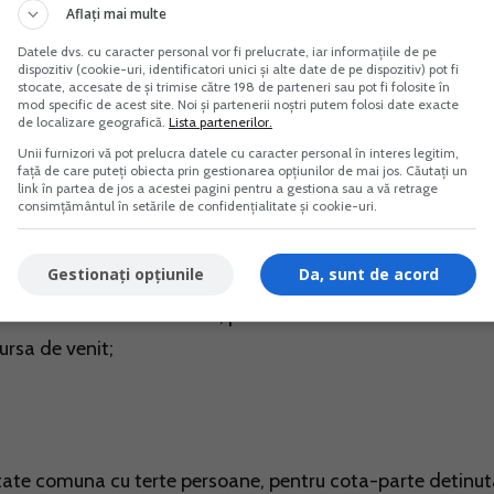
Aflați mai multe
ct folosite in activitatea ce constituie principala sursa de
Datele dvs. cu caracter personal vor fi prelucrate, iar informațiile de pe
dispozitiv (cookie-uri, identificatori unici și alte date de pe dispozitiv) pot fi
stocate, accesate de și trimise către 198 de parteneri sau pot fi folosite în
mod specific de acest site. Noi și partenerii noștri putem folosi date exacte
desfasurarii activitatii care constituie principala sursa de
de localizare geografică.
Lista partenerilor.
Unii furnizori vă pot prelucra datele cu caracter personal în interes legitim,
față de care puteți obiecta prin gestionarea opțiunilor de mai jos. Căutați un
link în partea de jos a acestei pagini pentru a gestiona sau a vă retrage
mporar in detinerea altor persoane in baza contractelor de
consimțământul în setările de confidențialitate și cookie-uri.
une, de leasing si altele;
lor art.246 din Codul de procedura fiscala;
Gestionați opțiunile
Da, sunt de acord
eriale si alte bunuri mobile, precum si bunuri imobile ce
sursa de venit;
ietate comuna cu terte persoane, pentru cota-parte detinu