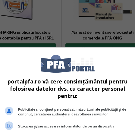
HARING implicatii fiscale si
Manual de inventariere Societati
a contabila pentru PFA si SRL
comerciale PFA ONG
Vreau acest produs →
Vreau acest produs →
inde asupra bunurilor proprietate a debitorilor, urmaribile
oprii ale acestora nu acopera integral suma estimata, respec
portalpfa.ro vă cere consimțământul pentru
te si asupra bunurilor detinute de catre debitor in proprieta
folosirea datelor dvs. cu caracter personal
detinuta de acesta, precum si asupra veniturilor
pentru:
 titlu debitorului de catre terte persoane si disponibilita
Publicitate și conținut personalizat, măsurători ale publicității și de
conținut, cercetarea audienței și dezvoltarea serviciilor
ispunerea masurilor asiguratorii se efectueaza, de regula, i
Stocarea și/sau accesarea informațiilor de pe un dispozitiv
abilite, in urmatoarea ordine: