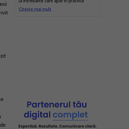
la intrebarile care apar in practica
esii
Citeste mai mult
ivit
zit
ea
a
 de