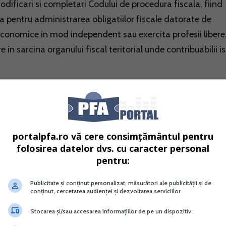
odificari si completari Codului de procedura fiscala, fiind
a pentru administrarea obligatiilor fiscale datorate de
economice in mod independent sau exercita profesii libere
in sarcina organului fiscal teritorial unde contribuabilii is
portalpfa.ro vă cere consimțământul pentru
folosirea datelor dvs. cu caracter personal
pentru:
Publicitate și conținut personalizat, măsurători ale publicității și de
conținut, cercetarea audienței și dezvoltarea serviciilor
bilitatea in partida simpla
Contabilitatea si fiscalitatea
persoanelor fizice
Stocarea și/sau accesarea informațiilor de pe un dispozitiv