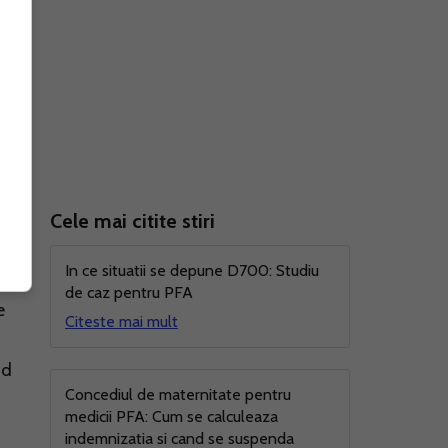
Cele mai citite stiri
In ce situatii se depune D700: Studiu
de caz pentru PFA
e
Citeste mai mult
nd
Concediul de maternitate pentru
medicii PFA: Cum se calculeaza
indemnizatia si cand se suspenda