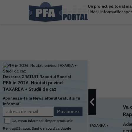
Un proiect editorial m
Liderul informatiilor spe
Descarca GRATUIT Raportul Special
PFA in 2026. Noutati privind
TAXAREA + Studii de caz
Aboneaza-te la Newsletterul Gratuit si fii
informat!
Va 
Rap
Da, vreau informatii despre produsele
Adau
Rentrop&Straton. Sunt de acord ca datele
pent