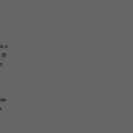
in a
 (1)
sa
ate
e