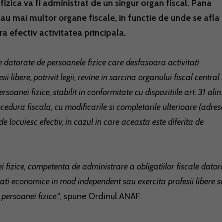
 fizica va fi administrat de un singur organ fiscal. Pana
au mai multor organe fiscale, in functie de unde se afla
ra efectiv activitatea principala.
e datorate de persoanele fizice care desfasoara activitati
libere, potrivit legii, revine in sarcina organului fiscal central 
rsoanei fizice, stabilit in conformitate cu dispozitiile art. 31 alin.
ocedura fiscala, cu modificarile si completarile ulterioare (adre
nde locuiesc efectiv, in cazul in care aceasta este diferita de
ei fizice, competenta de administrare a obligatiilor fiscale dator
tati economice in mod independent sau exercita profesii libere s
 persoanei fizice
.", spune Ordinul ANAF.