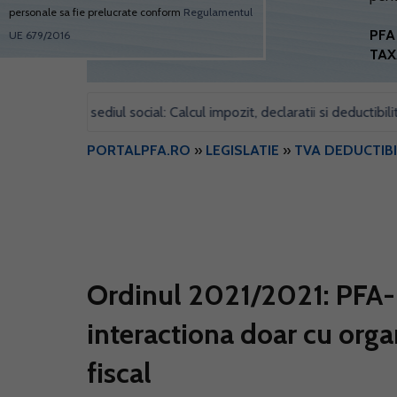
personale sa fie prelucrate conform
Regulamentul
PFA 
UE 679/2016
TAX
pentru sediul social: Calcul impozit, declaratii si deductibilitate
•
PORTALPFA.RO
»
LEGISLATIE
»
TVA DEDUCTIBI
Ordinul 2021/2021: PFA-ur
interactiona doar cu organ
fiscal