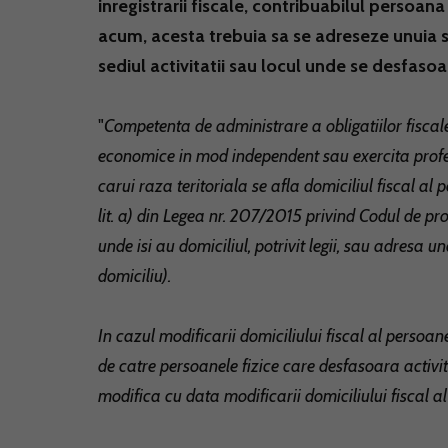
inregistrarii fiscale, contribuabilul persoana
acum, acesta trebuia sa se adreseze unuia s
sediul activitatii sau locul unde se desfasoa
"
Competenta de administrare a obligatiilor fiscal
economice in mod independent sau exercita profesii 
carui raza teritoriala se afla domiciliul fiscal al pe
lit. a) din Legea nr. 207/2015 privind Codul de pr
unde isi au domiciliul, potrivit legii, sau adresa u
domiciliu).
In cazul modificarii domiciliului fiscal al persoan
de catre persoanele fizice care desfasoara activi
modifica cu data modificarii domiciliului fiscal al