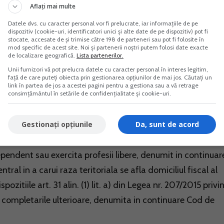
Vreau acest produs →
Vreau acest produs →
Aflați mai multe
Datele dvs. cu caracter personal vor fi prelucrate, iar informațiile de pe
dispozitiv (cookie-uri, identificatori unici și alte date de pe dispozitiv) pot fi
stocate, accesate de și trimise către 198 de parteneri sau pot fi folosite în
mod specific de acest site. Noi și partenerii noștri putem folosi date exacte
de localizare geografică.
Lista partenerilor.
ate de persoanele fizice care desfasoara activitati
Unii furnizori vă pot prelucra datele cu caracter personal în interes legitim,
față de care puteți obiecta prin gestionarea opțiunilor de mai jos. Căutați un
profesii libere
link în partea de jos a acestei pagini pentru a gestiona sau a vă retrage
consimțământul în setările de confidențialitate și cookie-uri.
Gestionați opțiunile
Da, sunt de acord
bligatiilor fiscale datorate de persoanele fizice care
endent sau exercita profesii libere, denumit in continuar
ral in a carui raza teritoriala se afla domiciliul fiscal al
pozitiile art. 31 alin. (1) lit. a) din Legea nr. 207/2015 privi
i completarile ulterioare, denumita in continuare Cod de