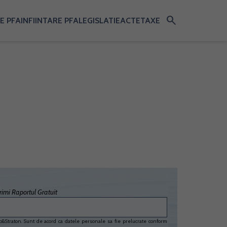
search
E PFA
INFIINTARE PFA
LEGISLATIE
ACTE
TAXE
imi Raportul Gratuit
&Straton. Sunt de acord ca datele personale sa fie prelucrate conform