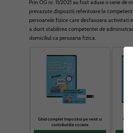
Prin OG nr. 11/2021 au fost aduse o serie de m
prevazute dispozitii referitoare la competent
persoanele fizice care desfasoara activitati 
a dorit stabilirea competentei de administrare 
domiciliul ca persoana fizica.
Ghid complet Impozitul pe venit si
Conta
contributiile sociale