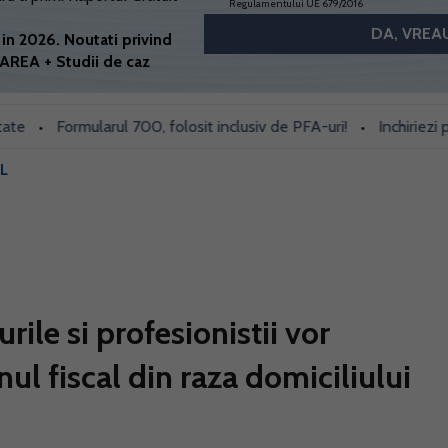
Regulamentului UE 679/2016
in 2026. Noutati privind
AREA + Studii de caz
Formularul 700, folosit inclusiv de PFA-uri!
Inchiriezi prin Bo
•
L
ile si profesionistii vor
ul fiscal din raza domiciliului