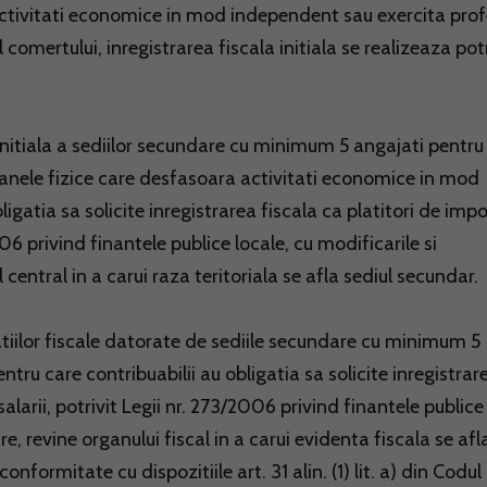
activitati economice in mod independent sau exercita prof
ul comertului, inregistrarea fiscala initiala se realizeaza potr
initiala a sediilor secundare cu minimum 5 angajati pentru
oanele fizice care desfasoara activitati economice in mod
igatia sa solicite inregistrarea fiscala ca platitori de impo
2006 privind finantele publice locale, cu modificarile si
 central in a carui raza teritoriala se afla sediul secundar.
iilor fiscale datorate de sediile secundare cu minimum 5
tru care contribuabilii au obligatia sa solicite inregistrar
salarii, potrivit Legii nr. 273/2006 privind finantele publice
re, revine organului fiscal in a carui evidenta fiscala se afl
 conformitate cu dispozitiile art. 31 alin. (1) lit. a) din Codul