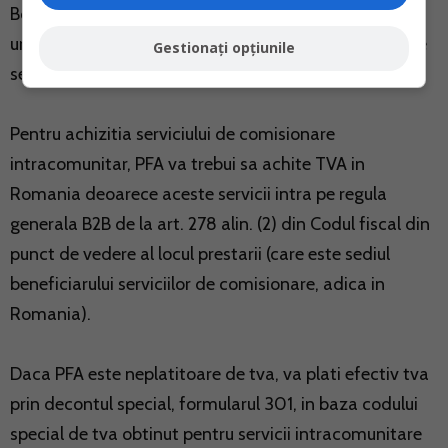
Booking/AirBNB, ci clientul care se cazeaza. Prin
urmare, PFA trebuie sa emita facturi catre clientii care
Gestionați opțiunile
se cazeaza.
Pentru achizitia serviciului de comisionare
intracomunitar, PFA va trebui sa achite TVA in
Romania deoarece aceste servicii intra pe regula
generala B2B de la art. 278 alin. (2) din Codul fiscal din
punct de vedere al locul prestarii (care este sediul
beneficiarului serviciilor de comisionare, adica in
Romania).
Daca PFA este neplatitoare de tva, va plati efectiv tva
prin decontul special, formularul 301, in baza codului
special de tva obtinut pentru servicii intracomunitare