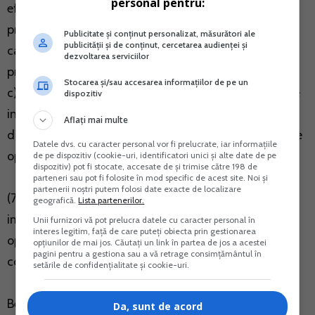
personal pentru:
efectuat-o, impozabila in Romania in conditiile
prevazute la art. 275 alin. (2), cu exceptia cazului in
Publicitate și conținut personalizat, măsurători ale
publicității și de conținut, cercetarea audienței și
care persoana impozabila utilizeaza regimul special
dezvoltarea serviciilor
prevazut la art. 315;
Stocarea și/sau accesarea informațiilor de pe un
c) pentru livrarile intracomunitare de bunuri efectuate
dispozitiv
in conditiile prevazute la art. 294 alin. (2) lit. a) - c);
Aflați mai multe
d) pentru orice avans incasat in legatura cu una dintre
Datele dvs. cu caracter personal vor fi prelucrate, iar informațiile
operatiunile mentionate la lit. a) si b).
de pe dispozitiv (cookie-uri, identificatori unici și alte date de pe
dispozitiv) pot fi stocate, accesate de și trimise către 198 de
parteneri sau pot fi folosite în mod specific de acest site. Noi și
partenerii noștri putem folosi date exacte de localizare
(7) Prin exceptie de la alin. (6) lit. a) si d), persoana
geografică.
Lista partenerilor.
impozabila nu are obligatia emiterii de facturi pentru
Unii furnizori vă pot prelucra datele cu caracter personal în
interes legitim, față de care puteți obiecta prin gestionarea
operatiunile scutite fara drept de deducere a taxei
opțiunilor de mai jos. Căutați un link în partea de jos a acestei
pagini pentru a gestiona sau a vă retrage consimțământul în
conform art. 292 alin. (1) si (2).
setările de confidențialitate și cookie-uri.
Beneficiarul serviciilor de cazare nu este
Da, sunt de acord