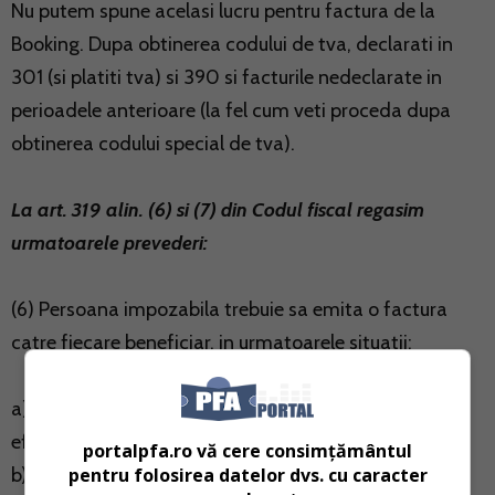
Nu putem spune acelasi lucru pentru factura de la
Booking. Dupa obtinerea codului de tva, declarati in
301 (si platiti tva) si 390 si facturile nedeclarate in
perioadele anterioare (la fel cum veti proceda dupa
obtinerea codului special de tva).
La art. 319 alin. (6) si (7) din Codul fiscal regasim
urmatoarele prevederi:
(6) Persoana impozabila trebuie sa emita o factura
catre fiecare beneficiar, in urmatoarele situatii:
a) pentru livrarile de bunuri sau prestarile de servicii
efectuate;
portalpfa.ro vă cere consimțământul
pentru folosirea datelor dvs. cu caracter
b) pentru fiecare vanzare la distanta pe care a