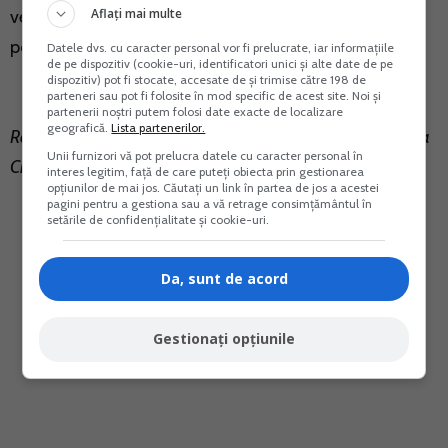
Aflați mai multe
veniturile trebuie sa fie incasate in anul respectiv, deci
pot fi aferente veniturilor realizate in anii urmatori).
Datele dvs. cu caracter personal vor fi prelucrate, iar informațiile
de pe dispozitiv (cookie-uri, identificatori unici și alte date de pe
dispozitiv) pot fi stocate, accesate de și trimise către 198 de
parteneri sau pot fi folosite în mod specific de acest site. Noi și
partenerii noștri putem folosi date exacte de localizare
geografică.
Lista partenerilor.
Raspuns oferit pentru
www.portalcontabilitate.ro
de Olguta
Unii furnizori vă pot prelucra datele cu caracter personal în
Crevelescu - Expert Contabil
interes legitim, față de care puteți obiecta prin gestionarea
opțiunilor de mai jos. Căutați un link în partea de jos a acestei
pagini pentru a gestiona sau a vă retrage consimțământul în
setările de confidențialitate și cookie-uri.
Da, sunt de acord
Gestionați opțiunile