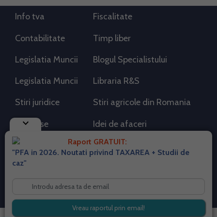
Info tva
Fiscalitate
Contabilitate
Timp liber
Legislatia Muncii
Blogul Specialistului
Legislatia Muncii
Libraria R&S
Stiri juridice
Stiri agricole din Romania
keyboard_arrow_down
AdSense
Idei de afaceri
Raport GRATUIT:
"PFA in 2026. Noutati privind TAXAREA + Studii de
RSS Flux RSS 2.0
caz"
Sitemap XML
Despre cookies
Parterneri PortalPFA
Termeni si conditii
Contact