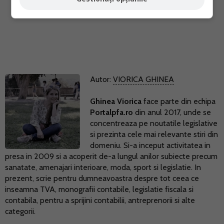
Autor:
VIORICA GHINEA
Ghinea Viorica
face parte din echipa
Portalpfa.ro
din anul 2017, unde se
concentreaza pe noutatile legislative
si prezinta cele mai relevante stiri din
domeniu. Si-a inceput activitatea in
presa in 2009 si a acoperit de-a lungul anilor subiecte precum
sanatate, amenajari interioare, moda, sport si legislatie. In
prezent, scrie pentru dumneavoastra despre tot ceea ce
inseamna TVA, monografii contabile, legislatie fiscala si
contabila, pentru a sprijini contabilii, antreprenorii si alte
categorii.