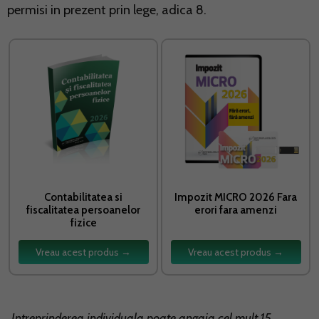
permisi in prezent prin lege, adica 8.
Contabilitatea si
Impozit MICRO 2026 Fara
fiscalitatea persoanelor
erori fara amenzi
fizice
Vreau acest produs →
Vreau acest produs →
„Intreprinderea individuala poate angaja cel mult 15