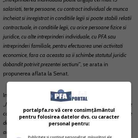
salariati, terte persoane, cu contract individual de munca
incheiat si inregistrat in conditiile legii si poate stabili relatii
contractuale, in conditiile legii, cu orice persoane fizice si
juridice, cu alte intreprinderi individuale, cu PFA sau
intreprinderi familiale, pentru efectuarea unei activitati
economice, fara ca aceasta sa ii schimbe statutul juridic
dobandit potrivit prezentei sectiuni”
, se arata in
propunerea aflata la Senat.
In nota de expunere mai este precizat si faptul ca
„
Masura va sprijini, in mod evident, cresterea numarului de
portalpfa.ro vă cere consimțământul
contracte de munca din economie, in mod special in zonele
pentru folosirea datelor dvs. cu caracter
defavorizate economic, unde numarul persoanelor fizice
personal pentru:
autorizate si al intreprinderilor individuale este mult mai
Publicitate și conținut personalizat, măsurători ale