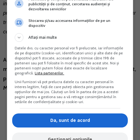
important decat al intreprinderilor mici si mijlocii. In plus,
publicității și de conținut, cercetarea audienței și
dezvoltarea serviciilor
principiul constitutional al garantarii libertatii economice ar
Stocarea și/sau accesarea informațiilor de pe un
trebui sa conduca la restrictii legislative tot mai putine in
dispozitiv
ceea ce priveste activitatile economice licite”.
Aflați mai multe
Datele dvs. cu caracter personal vor fi prelucrate, iar informațiile
de pe dispozitiv (cookie-uri, identificatori unici și alte date de pe
dispozitiv) pot fi stocate, accesate de și trimise către 198 de
Acest proiectul de lege nu a intrat in vigoare
parteneri sau pot fi folosite în mod specific de acest site. Noi și
partenerii noștri putem folosi date exacte de localizare
momentan. Mai trebuie sa fie adoptat de Parlament,
geografică.
Lista partenerilor.
promulgat de presedinte si apoi publicat in
Unii furnizori vă pot prelucra datele cu caracter personal în
interes legitim, față de care puteți obiecta prin gestionarea
Monitorul Oficial.
opțiunilor de mai jos. Căutați un link în partea de jos a acestei
pagini pentru a gestiona sau a vă retrage consimțământul în
setările de confidențialitate și cookie-uri.
Da, sunt de acord
Gestionați opțiunile