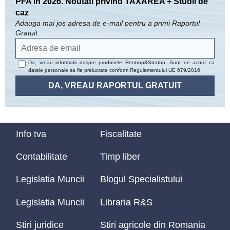
PFA in 2026. Noutati privind TAXAREA + Studii de
caz
Adauga mai jos adresa de e-mail pentru a primi Raportul
Gratuit
Da, vreau informatii despre produsele Rentrop&Straton. Sunt de acord ca
datele personale sa fie prelucrate conform
Regulamentului UE 679/2016
Info tva
Fiscalitate
Contabilitate
Timp liber
Legislatia Muncii
Blogul Specialistului
Legislatia Muncii
Libraria R&S
Stiri juridice
Stiri agricole din Romania