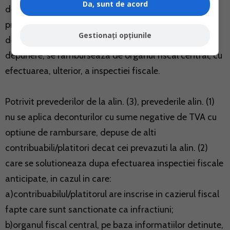
Da, sunt de acord
denumita in continuare TVA, solicitata la rambursare
prin deconturile cu suma negativa de TVA cu optiune
Gestionați opțiunile
de rambursare, depuse in cadrul termenului legal de
depunere, se ramburseaza de organul fiscal central, cu
efectuarea, ulterior, a inspectiei fiscale.
Potrivit prevederilor de la alin. (3), prevederile alin. (1)
nu se aplica deconturilor cu sume negative de TVA cu
optiune de rambursare, depuse de alti
contribuabili/platitori decat cei prevazuti la alin. (2)
care se solutioneaza dupa efectuarea inspectiei fiscale
anticipate, in cazul in care:
a)contribuabilul/platitorul are inscrise in cazierul fiscal
fapte care sunt sanctionate ca infractiuni;
b)organul fiscal central, pe baza informatiilor detinute,