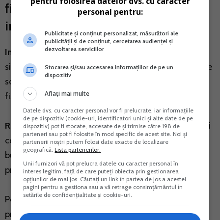
pentru folosirea datelor dvs. cu caracter
fisa sintetica. Compensare cu alte
personal pentru:
impozite si taxe
Publicitate și conținut personalizat, măsurători ale
publicității și de conținut, cercetarea audienței și
dezvoltarea serviciilor
Intrebare:
Daca societatea A are conform fisei
sintetice TVA de recuperat si concedii medicale, poate
Stocarea și/sau accesarea informațiilor de pe un
dispozitiv
solicita compensarea valorii acestora cu alte datorii
Aflați mai multe
fiscale? Daca da, care este procedura?
Datele dvs. cu caracter personal vor fi prelucrate, iar informațiile
de pe dispozitiv (cookie-uri, identificatori unici și alte date de pe
Raspuns:
In privinta TVA de recuperat, acesta poate fi
dispozitiv) pot fi stocate, accesate de și trimise către 198 de
parteneri sau pot fi folosite în mod specific de acest site. Noi și
compensate cu alte impozite si taxe datorate la
partenerii noștri putem folosi date exacte de localizare
geografică.
Lista partenerilor.
bugetul statului in conditiile prevederilor din Codul de
Unii furnizori vă pot prelucra datele cu caracter personal în
procedura fiscala.
interes legitim, față de care puteți obiecta prin gestionarea
opțiunilor de mai jos. Căutați un link în partea de jos a acestei
pagini pentru a gestiona sau a vă retrage consimțământul în
setările de confidențialitate și cookie-uri.
Potrivit prevederilor de la art. 169(1) din Codul de
procedura fiscala, taxa pe valoarea adaugata,