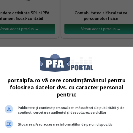
dare activitate SRL si PFA
Contabilitatea si fiscalitatea
atament fiscal-contabil
persoanelor fizice
Vreau acest produs →
Vreau acest produs →
portalpfa.ro vă cere consimțământul pentru
folosirea datelor dvs. cu caracter personal
pentru:
Publicitate și conținut personalizat, măsurători ale publicității și de
conținut, cercetarea audienței și dezvoltarea serviciilor
Stocarea și/sau accesarea informațiilor de pe un dispozitiv
al