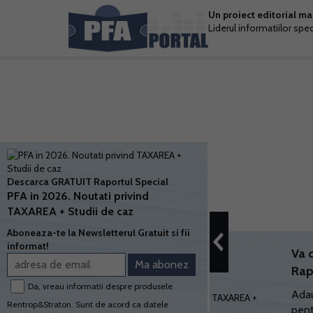
Un proiect editorial m
Liderul informatiilor spe
Descarca GRATUIT Raportul Special
PFA in 2026. Noutati privind
TAXAREA + Studii de caz
Aboneaza-te la Newsletterul Gratuit si fii
informat!
Va 
Rap
Da, vreau informatii despre produsele
Adau
Rentrop&Straton. Sunt de acord ca datele
pent