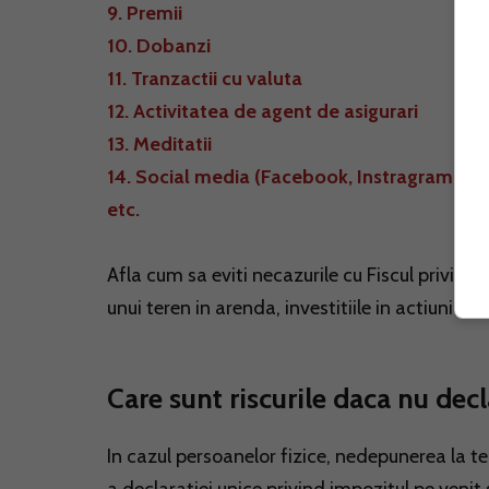
9. Premii
10. Dobanzi
11. Tranzactii cu valuta
12. Activitatea de agent de asigurari
13. Meditatii
14. Social media (Facebook, Instragram, Yo
etc.
Afla cum sa eviti necazurile cu Fiscul privind 
unui teren in arenda, investitiile in actiuni la
Care sunt riscurile daca nu decl
In cazul persoanelor fizice, nedepunerea la t