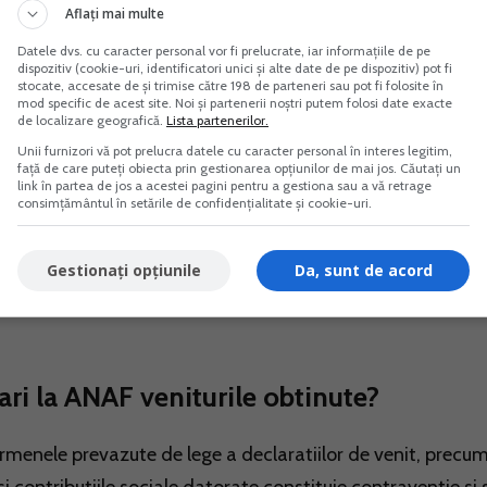
Aflați mai multe
Datele dvs. cu caracter personal vor fi prelucrate, iar informațiile de pe
dispozitiv (cookie-uri, identificatori unici și alte date de pe dispozitiv) pot fi
stocate, accesate de și trimise către 198 de parteneri sau pot fi folosite în
mod specific de acest site. Noi și partenerii noștri putem folosi date exacte
de localizare geografică.
Lista partenerilor.
Unii furnizori vă pot prelucra datele cu caracter personal în interes legitim,
față de care puteți obiecta prin gestionarea opțiunilor de mai jos. Căutați un
uTube, TikTok)
link în partea de jos a acestei pagini pentru a gestiona sau a vă retrage
consimțământul în setările de confidențialitate și cookie-uri.
Gestionați opțiunile
Da, sunt de acord
veniturile pe care le ai din inchirierea unui apartament, da
 bursa sau in criptomonede si altele.
ari la ANAF veniturile obtinute?
ermenele prevazute de lege a declaratiilor de venit, precum