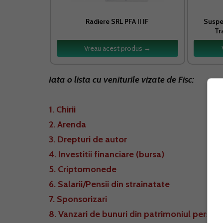
Radiere SRL PFA II IF
Suspen
Tr
Vreau acest produs →
Iata o lista cu veniturile vizate de Fisc:
1. Chirii
2. Arenda
3. Drepturi de autor
4. Investitii financiare (bursa)
5. Criptomonede
6. Salarii/Pensii din strainatate
7. Sponsorizari
8. Vanzari de bunuri din patrimoniul person