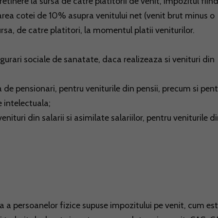
etinere la sursa de catre platitorii de venit, impozitul fiin
area cotei de 10% asupra venitului net (venit brut minus o
sa, de catre platitori, la momentul platii veniturilor.
gurari sociale de sanatate, daca realizeaza si venituri din
ensionari, pentru veniturile din pensii, precum si pent
e intelectuala;
 din salarii si asimilate salariilor, pentru veniturile d
a a persoanelor fizice supuse impozitului pe venit, cum est