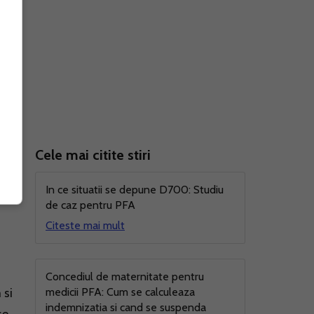
Cele mai citite stiri
rea
In ce situatii se depune D700: Studiu
de caz pentru PFA
Citeste mai mult
Concediul de maternitate pentru
 si
medicii PFA: Cum se calculeaza
indemnizatia si cand se suspenda