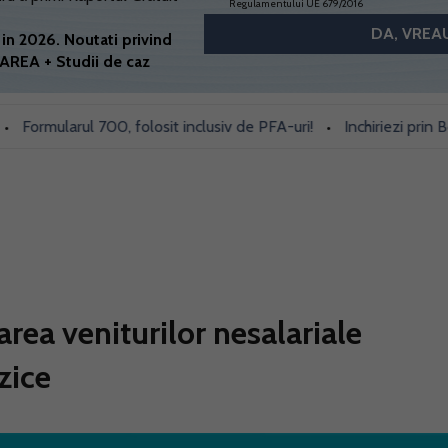
Regulamentului UE 679/2016
in 2026. Noutati privind
AREA + Studii de caz
mularul 700, folosit inclusiv de PFA-uri!
Inchiriezi prin Booking
•
rea veniturilor nesalariale
zice