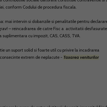
si contributiile sociale datorate constituie contraventie si 
ei, conform Codului de procedura fiscala.
 mai intervin si dobanzile si penalitatile pentru declarar
 grav! – reincadrarea de catre Fisc a activitatii desfasurat
iva suplimentara cu impozit, CAS, CASS, TVA.
ie un suport solid si foarte util cu privire la incadrarea
el consecinte extrem de neplacute -
Taxarea veniturilor