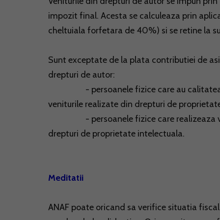
Veniturile din drepturi de autor se impun prin r
impozit final. Acesta se calculeaza prin aplic
cheltuiala forfetara de 40%) si se retine la sur
Sunt exceptate de la plata contributiei de asi
drepturi de autor:
- persoanele fizice care au calitatea de p
veniturile realizate din drepturi de proprietat
- persoanele fizice care realizeaza venituri
drepturi de proprietate intelectuala.
Meditatii
ANAF poate oricand sa verifice situatia fiscal