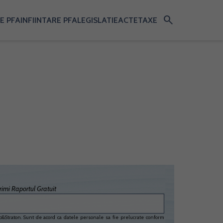
search
E PFA
INFIINTARE PFA
LEGISLATIE
ACTE
TAXE
imi Raportul Gratuit
&Straton. Sunt de acord ca datele personale sa fie prelucrate conform