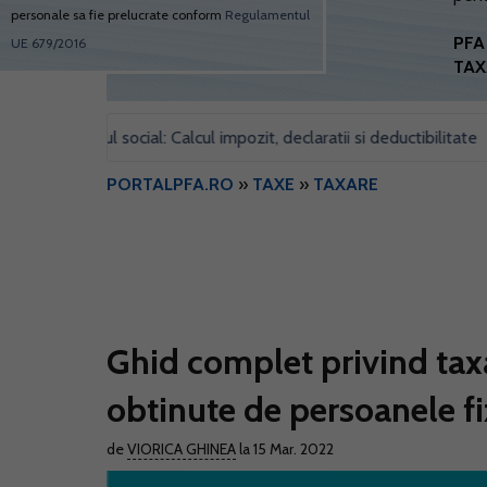
personale sa fie prelucrate conform
Regulamentul
PFA 
UE 679/2016
TAX
u sediul social: Calcul impozit, declaratii si deductibilitate
For
•
PORTALPFA.RO
»
TAXE
»
TAXARE
Ghid complet privind taxa
obtinute de persoanele fi
de
VIORICA GHINEA
la 15 Mar. 2022