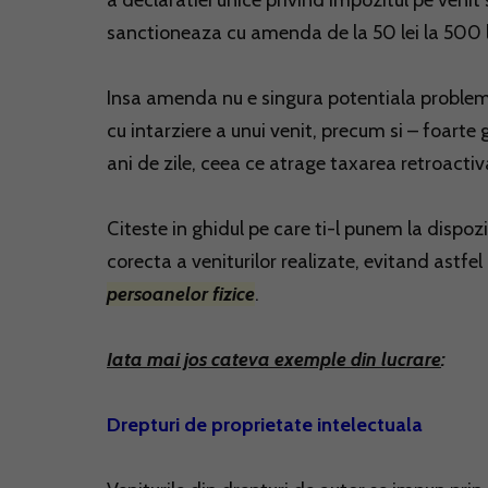
a declaratiei unice privind impozitul pe venit 
sanctioneaza cu amenda de la 50 lei la 500 l
Insa amenda nu e singura potentiala problema:
cu intarziere a unui venit, precum si – foarte
ani de zile, ceea ce atrage taxarea retroact
Citeste in ghidul pe care ti-l punem la dispozit
corecta a veniturilor realizate, evitand astf
persoanelor fizice
.
Iata mai jos cateva exemple din lucrare
:
Drepturi de proprietate intelectuala