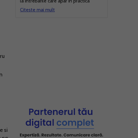
d
la intrebarile care apar in practica
Citeste mai mult
ru
in
e si