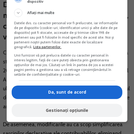
dispozitiv
Declaratia unica s-a modificat! Iata
Aflați mai multe
modul corect de completare in 2025,
Datele dvs. cu caracter personal vor fi prelucrate, iar informațiile
cu exemple pentru toate tipurile de
de pe dispozitiv (cookie-uri, identificatori unici și alte date de pe
dispozitiv) pot fi stocate, accesate de și trimise către 198 de
venit!
parteneri sau pot fi folosite în mod specific de acest site. Noi și
partenerii noștri putem folosi date exacte de localizare
geografică.
Lista partenerilor.
Cu privire la Declaratia unica (D212), este important sa
Unii furnizori vă pot prelucra datele cu caracter personal în
interes legitim, față de care puteți obiecta prin gestionarea
stiti ca a suferit modificari semnificative pentru anul
opțiunilor de mai jos. Căutați un link în partea de jos a acestei
2025. Aceste modificari au fost introduse prin Ordinul
pagini pentru a gestiona sau a vă retrage consimțământul în
setările de confidențialitate și cookie-uri.
ANAF nr. 7015/2024, publicat in Monitorul Oficial in
ultima zi a anului trecut, si vizeaza in principal procesul
Da, sunt de acord
de stabilire si definitivare a obligatiilor fiscale aferente
anului 2024.
Gestionați opțiunile
De asemenea, modificarile au ca scop simplificarea
sarcinilor declarative ale contribuabililor, eliminand