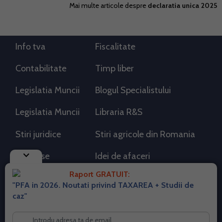
Mai multe articole despre
declaratia unica 2025
Info tva
Fiscalitate
Contabilitate
Timp liber
Legislatia Muncii
Blogul Specialistului
Legislatia Muncii
Libraria R&S
Stiri juridice
Stiri agricole din Romania
keyboard_arrow_down
AdSense
Idei de afaceri
Raport GRATUIT:
"PFA in 2026. Noutati privind TAXAREA + Studii de
RSS Flux RSS 2.0
caz"
Sitemap XML
Despre cookies
Parterneri PortalPFA