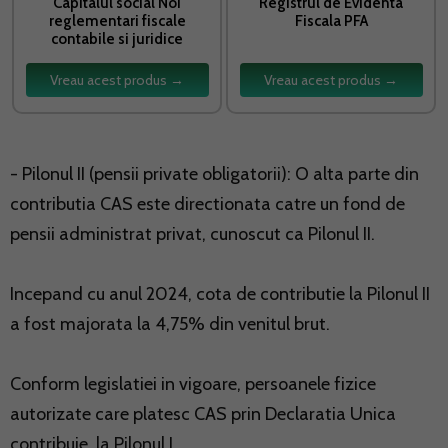
Capitalul social Noi
Registrul de Evidenta
reglementari fiscale
Fiscala PFA
contabile si juridice
Vreau acest produs →
Vreau acest produs →
- Pilonul II (pensii private obligatorii): O alta parte din
contributia CAS este directionata catre un fond de
pensii administrat privat, cunoscut ca Pilonul II.
Incepand cu anul 2024, cota de contributie la Pilonul II
a fost majorata la 4,75% din venitul brut.
Conform legislatiei in vigoare, persoanele fizice
autorizate care platesc CAS prin Declaratia Unica
contribuie la Pilonul I.