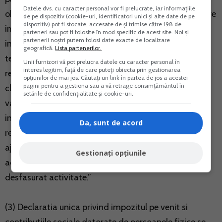
Datele dvs. cu caracter personal vor fi prelucrate, iar informațiile
obligatia de a conduce evidenta contabila, pentru care
de pe dispozitiv (cookie-uri, identificatori unici și alte date de pe
dispozitiv) pot fi stocate, accesate de și trimise către 198 de
impunerea este finala, precum si in situatia in care
parteneri sau pot fi folosite în mod specific de acest site. Noi și
partenerii noștri putem folosi date exacte de localizare
intrerup temporar activitatea sau intra in suspendare
geografică.
Lista partenerilor.
temporara a activitatii potrivit legislatiei in materie,
Unii furnizori vă pot prelucra datele cu caracter personal în
interes legitim, față de care puteți obiecta prin gestionarea
respectiv in situatiile in care intervin modificari ale
opțiunilor de mai jos. Căutați un link în partea de jos a acestei
pagini pentru a gestiona sau a vă retrage consimțământul în
clauzelor contractuale sau in cazul incetarii
setările de confidențialitate și cookie-uri.
valabilitatii, in cursul anului fiscal, a contractelor de
inchiriere incheiate intre parti. Contribuabilii care
Da, sunt de acord
realizeaza venituri impuse pe baza normelor de venit
ajusteaza norma anuala de venit prin reducerea
Gestionați opțiunile
acesteia proportional cu perioada in care nu au
desfasurat activitate.”
(3) Declaratia unica privind impozitul pe venit si