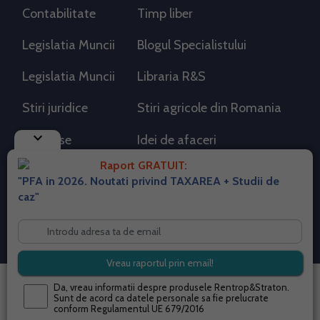
Contabilitate
Timp liber
Legislatia Muncii
Blogul Specialistului
Legislatia Muncii
Libraria R&S
Stiri juridice
Stiri agricole din Romania
keyboard_arrow_down
AdSense
Idei de afaceri
Raport GRATUIT:
"PFA in 2026. Noutati privind TAXAREA + Studii de
RSS Flux RSS 2.0
caz"
Sitemap XML
Despre cookies
Parterneri PortalPFA
Termeni si conditii
Contact
© 2026 portalpfa.ro. Toate drepturile rezervate.
Da, vreau informatii despre produsele Rentrop&Straton.
Sunt de acord ca datele personale sa fie prelucrate
conform
Regulamentul UE 679/2016