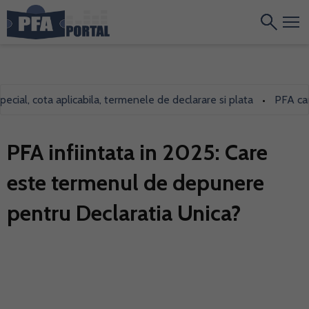
al, cota aplicabila, termenele de declarare si plata
PFA care in
•
PFA infiintata in 2025: Care
este termenul de depunere
pentru Declaratia Unica?